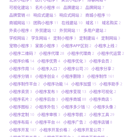
可视化建站
名片小程序
品牌建站
品牌网站
5
46
2
7
品牌营销
响应式建站
响应式网站
商城小程序
48
5
2
10
商城网站
团购小程序
在线建站
域名
域名购买
13
11
10
11
2
外卖小程序
外贸建站
外贸网站
多用户建站
4
12
11
2
学校网站
学生网站
定制小程序
定制建站
定制网站
2
4
3
4
3
宠物小程序
家居小程序
小程序APP区别
小程序上线
3
3
2
2
小程序二维码
小程序代理
小程序代理商
小程序代运营
7
28
2
2
小程序价格
小程序优势
小程序优化
小程序会员
14
4
3
2
小程序作用
小程序入口
小程序公司
小程序分享
14
7
20
2
小程序分销
小程序创业
小程序删除
小程序制作
8
4
3
161
小程序制作平台
小程序功能
小程序加盟
小程序助手
2
14
15
2
小程序卖货
小程序发布
小程序变现
小程序可视化
3
9
13
2
小程序名片
小程序后台
小程序商城
小程序商店
2
3
88
5
小程序图标
小程序外包
小程序多少钱
小程序头像
2
5
12
2
小程序定制
小程序审核
小程序导航
小程序工具
10
3
2
29
小程序布局
小程序平台
小程序广告
小程序店铺
4
44
2
8
小程序开发
小程序开发价格
小程序开发公司
187
2
7