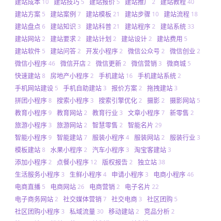
建站成本
建站技巧
建站报价
建站推广
建站教程
10
5
5
2
40
建站方案
建站案例
建站模板
建站步骤
建站流程
5
7
21
10
18
建站盘点
建站知识
建站科普
建站程序
建站系统
6
3
21
2
33
建站网站
建站要求
建站计划
建站设计
建站费用
2
2
2
2
5
建站软件
建站问答
开发小程序
微信公众号
微信创业
5
2
2
2
2
微信小程序
微信开店
微信更新
微信营销
微商城
46
2
2
3
5
快速建站
房地产小程序
手机建站
手机建站系统
8
2
16
2
手机网站建设
手机自助建站
报价方案
拖拽建站
5
3
2
3
拼团小程序
搜索小程序
搜索引擎优化
摄影
摄影网站
8
3
2
2
5
教育小程序
教育网站
教育行业
文章小程序
新零售
9
2
3
7
2
旅游小程序
旅游网站
智慧零售
智能名片
3
2
2
29
智能小程序
智能建站
服装小程序
服装网站
服装行业
9
7
4
2
3
模板建站
水果小程序
汽车小程序
淘宝客建站
8
2
3
3
添加小程序
点餐小程序
版权报告
独立站
2
12
2
38
生活服务小程序
生鲜小程序
申请小程序
电商小程序
3
4
3
46
电商直播
电商网站
电商营销
电子名片
5
26
2
22
电子商务网站
社交媒体营销
社交电商
社区团购
2
7
3
5
社区团购小程序
私域流量
移动建站
竞品分析
3
30
2
2