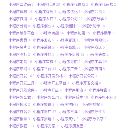
小程序二维码
小程序代理
小程序代理商
小程序代运营
7
28
2
2
小程序价格
小程序优势
小程序优化
小程序会员
14
4
3
2
小程序作用
小程序入口
小程序公司
小程序分享
14
7
20
2
小程序分销
小程序创业
小程序删除
小程序制作
8
4
3
161
小程序制作平台
小程序功能
小程序加盟
小程序助手
2
14
15
2
小程序卖货
小程序发布
小程序变现
小程序可视化
3
9
13
2
小程序名片
小程序后台
小程序商城
小程序商店
2
3
88
5
小程序图标
小程序外包
小程序多少钱
小程序头像
2
5
12
2
小程序定制
小程序审核
小程序导航
小程序工具
10
3
2
29
小程序布局
小程序平台
小程序广告
小程序店铺
4
44
2
8
小程序开发
小程序开发价格
小程序开发公司
187
2
7
小程序开发工具
小程序开发平台
小程序开发文档
8
3
4
小程序开发软件
小程序开店
小程序引流
小程序弹窗
2
9
4
4
小程序怎么做
小程序怎么用
小程序成本
小程序打不开
7
2
18
3
小程序技术
小程序报价
小程序拼团
小程序授权
2
3
3
4
小程序排名
小程序推广
小程序推荐
小程序插件
2
27
4
3
小程序搜索
小程序搭建
小程序支付
小程序改名字
3
3
3
2
小程序教程
小程序方案
小程序朋友圈
113
2
2