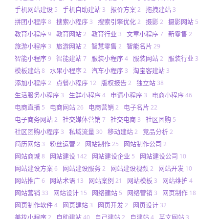
手机网站建设
手机自助建站
报价方案
拖拽建站
5
3
2
3
拼团小程序
搜索小程序
搜索引擎优化
摄影
摄影网站
8
3
2
2
5
教育小程序
教育网站
教育行业
文章小程序
新零售
9
2
3
7
2
旅游小程序
旅游网站
智慧零售
智能名片
3
2
2
29
智能小程序
智能建站
服装小程序
服装网站
服装行业
9
7
4
2
3
模板建站
水果小程序
汽车小程序
淘宝客建站
8
2
3
3
添加小程序
点餐小程序
版权报告
独立站
2
12
2
38
生活服务小程序
生鲜小程序
申请小程序
电商小程序
3
4
3
46
电商直播
电商网站
电商营销
电子名片
5
26
2
22
电子商务网站
社交媒体营销
社交电商
社区团购
2
7
3
5
社区团购小程序
私域流量
移动建站
竞品分析
3
30
2
2
简历网站
粉丝运营
网站制作
网站制作公司
3
2
25
2
网站商城
网站建设
网站建设企业
网站建设公司
8
142
5
10
网站建设方案
网站建设服务
网站建设视频
网站开发
6
2
2
10
网站推广
网站术语
网站案例
网站模板
网站维护
6
13
21
3
4
网站营销
网站设计
网络建站
网络营销
网页制作
33
15
5
3
18
网页制作软件
网页建站
网页开发
网页设计
4
3
2
32
美妆小程序
自助建站
自己建站
自建站
英文网站
2
40
2
4
3