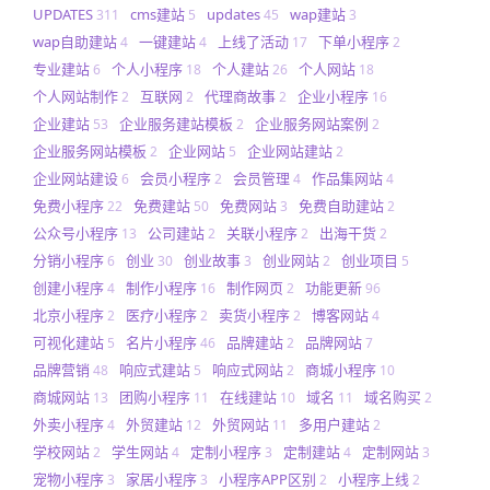
UPDATES
cms建站
updates
wap建站
311
5
45
3
wap自助建站
一键建站
上线了活动
下单小程序
4
4
17
2
专业建站
个人小程序
个人建站
个人网站
6
18
26
18
个人网站制作
互联网
代理商故事
企业小程序
2
2
2
16
企业建站
企业服务建站模板
企业服务网站案例
53
2
2
企业服务网站模板
企业网站
企业网站建站
2
5
2
企业网站建设
会员小程序
会员管理
作品集网站
6
2
4
4
免费小程序
免费建站
免费网站
免费自助建站
22
50
3
2
公众号小程序
公司建站
关联小程序
出海干货
13
2
2
2
分销小程序
创业
创业故事
创业网站
创业项目
6
30
3
2
5
创建小程序
制作小程序
制作网页
功能更新
4
16
2
96
北京小程序
医疗小程序
卖货小程序
博客网站
2
2
2
4
可视化建站
名片小程序
品牌建站
品牌网站
5
46
2
7
品牌营销
响应式建站
响应式网站
商城小程序
48
5
2
10
商城网站
团购小程序
在线建站
域名
域名购买
13
11
10
11
2
外卖小程序
外贸建站
外贸网站
多用户建站
4
12
11
2
学校网站
学生网站
定制小程序
定制建站
定制网站
2
4
3
4
3
宠物小程序
家居小程序
小程序APP区别
小程序上线
3
3
2
2