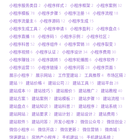
小程序服务类目
小程序样式
小程序框架
小程序案例
2
2
2
32
小程序模板
小程序步骤
小程序注册
小程序流程
78
5
14
18
小程序流量主
小程序源码
小程序生成
6
12
15
小程序生成工具
小程序申请
小程序盈利
小程序盘点
2
6
2
6
小程序直播
小程序码
小程序示例
小程序社区
18
5
2
2
小程序科普
小程序组件
小程序营销
小程序裂变
52
4
38
3
小程序视频
小程序认证
小程序设计
小程序费用
6
2
34
30
小程序赚钱
小程序跳转
小程序轮播图
小程序软件
28
5
6
7
小程序运营
小程序链接
小程序问答
小程序页面
55
3
28
5
展示小程序
展示网站
工作室建站
工具推荐
市场区隔
7
2
2
4
2
建站
建站价格
建站公司
建站工具
建站平台
19
4
22
15
28
建站成本
建站技巧
建站报价
建站推广
建站教程
10
5
5
2
40
建站方案
建站案例
建站模板
建站步骤
建站流程
5
7
21
10
18
建站盘点
建站知识
建站科普
建站程序
建站系统
6
3
21
2
33
建站网站
建站要求
建站计划
建站设计
建站费用
2
2
2
2
5
建站软件
建站问答
开发小程序
微信公众号
微信创业
5
2
2
2
2
微信小程序
微信开店
微信更新
微信营销
微商城
46
2
2
3
5
快速建站
房地产小程序
手机建站
手机建站系统
8
2
16
2