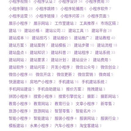
小程序视频
小程序认证
小程序设计
小程序费用
6
2
34
30
小程序赚钱
小程序跳转
小程序轮播图
小程序软件
28
5
6
7
小程序运营
小程序链接
小程序问答
小程序页面
55
3
28
5
展示小程序
展示网站
工作室建站
工具推荐
市场区隔
7
2
2
4
2
建站
建站价格
建站公司
建站工具
建站平台
19
4
22
15
28
建站成本
建站技巧
建站报价
建站推广
建站教程
10
5
5
2
40
建站方案
建站案例
建站模板
建站步骤
建站流程
5
7
21
10
18
建站盘点
建站知识
建站科普
建站程序
建站系统
6
3
21
2
33
建站网站
建站要求
建站计划
建站设计
建站费用
2
2
2
2
5
建站软件
建站问答
开发小程序
微信公众号
微信创业
5
2
2
2
2
微信小程序
微信开店
微信更新
微信营销
微商城
46
2
2
3
5
快速建站
房地产小程序
手机建站
手机建站系统
8
2
16
2
手机网站建设
手机自助建站
报价方案
拖拽建站
5
3
2
3
拼团小程序
搜索小程序
搜索引擎优化
摄影
摄影网站
8
3
2
2
5
教育小程序
教育网站
教育行业
文章小程序
新零售
9
2
3
7
2
旅游小程序
旅游网站
智慧零售
智能名片
3
2
2
29
智能小程序
智能建站
服装小程序
服装网站
服装行业
9
7
4
2
3
模板建站
水果小程序
汽车小程序
淘宝客建站
8
2
3
3