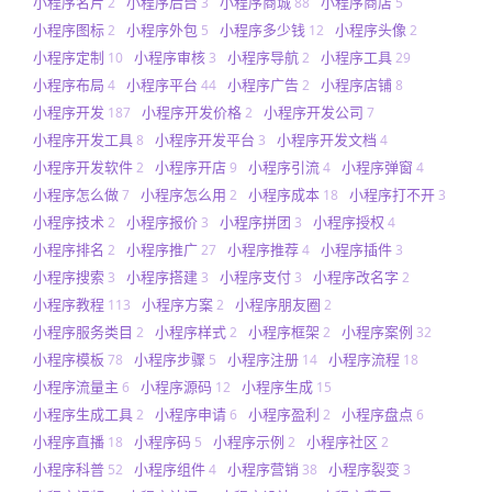
小程序名片
小程序后台
小程序商城
小程序商店
2
3
88
5
小程序图标
小程序外包
小程序多少钱
小程序头像
2
5
12
2
小程序定制
小程序审核
小程序导航
小程序工具
10
3
2
29
小程序布局
小程序平台
小程序广告
小程序店铺
4
44
2
8
小程序开发
小程序开发价格
小程序开发公司
187
2
7
小程序开发工具
小程序开发平台
小程序开发文档
8
3
4
小程序开发软件
小程序开店
小程序引流
小程序弹窗
2
9
4
4
小程序怎么做
小程序怎么用
小程序成本
小程序打不开
7
2
18
3
小程序技术
小程序报价
小程序拼团
小程序授权
2
3
3
4
小程序排名
小程序推广
小程序推荐
小程序插件
2
27
4
3
小程序搜索
小程序搭建
小程序支付
小程序改名字
3
3
3
2
小程序教程
小程序方案
小程序朋友圈
113
2
2
小程序服务类目
小程序样式
小程序框架
小程序案例
2
2
2
32
小程序模板
小程序步骤
小程序注册
小程序流程
78
5
14
18
小程序流量主
小程序源码
小程序生成
6
12
15
小程序生成工具
小程序申请
小程序盈利
小程序盘点
2
6
2
6
小程序直播
小程序码
小程序示例
小程序社区
18
5
2
2
小程序科普
小程序组件
小程序营销
小程序裂变
52
4
38
3