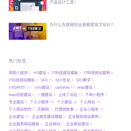
产品设计工具！
为什么互联网创业者都爱穿文化衫？
热门标签
团购小程序
H5建站
IT科技建站模板
IT科技网站案例
2
4
3
3
IT科技网站模板
SEO
SEO优化
SEO教学
3
10
3
3
UPDATES
cms建站
updates
wap建站
311
5
45
3
wap自助建站
一键建站
上线了活动
下单小程序
4
4
17
2
专业建站
个人小程序
个人建站
个人网站
6
18
26
18
个人网站制作
互联网
代理商故事
企业小程序
2
2
2
16
企业建站
企业服务建站模板
企业服务网站案例
53
2
2
企业服务网站模板
企业网站
企业网站建站
2
5
2
企业网站建设
会员小程序
会员管理
作品集网站