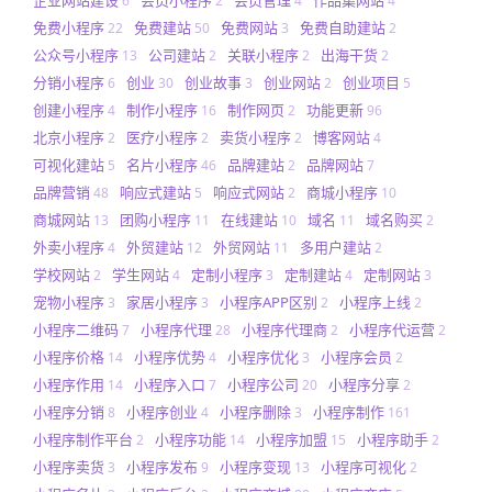
6
2
4
4
免费小程序
免费建站
免费网站
免费自助建站
22
50
3
2
公众号小程序
公司建站
关联小程序
出海干货
13
2
2
2
分销小程序
创业
创业故事
创业网站
创业项目
6
30
3
2
5
创建小程序
制作小程序
制作网页
功能更新
4
16
2
96
北京小程序
医疗小程序
卖货小程序
博客网站
2
2
2
4
可视化建站
名片小程序
品牌建站
品牌网站
5
46
2
7
品牌营销
响应式建站
响应式网站
商城小程序
48
5
2
10
商城网站
团购小程序
在线建站
域名
域名购买
13
11
10
11
2
外卖小程序
外贸建站
外贸网站
多用户建站
4
12
11
2
学校网站
学生网站
定制小程序
定制建站
定制网站
2
4
3
4
3
宠物小程序
家居小程序
小程序APP区别
小程序上线
3
3
2
2
小程序二维码
小程序代理
小程序代理商
小程序代运营
7
28
2
2
小程序价格
小程序优势
小程序优化
小程序会员
14
4
3
2
小程序作用
小程序入口
小程序公司
小程序分享
14
7
20
2
小程序分销
小程序创业
小程序删除
小程序制作
8
4
3
161
小程序制作平台
小程序功能
小程序加盟
小程序助手
2
14
15
2
小程序卖货
小程序发布
小程序变现
小程序可视化
3
9
13
2