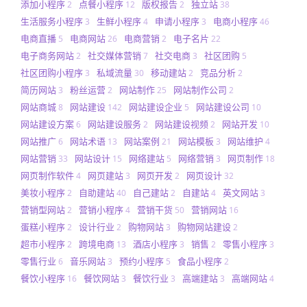
添加小程序
点餐小程序
版权报告
独立站
2
12
2
38
生活服务小程序
生鲜小程序
申请小程序
电商小程序
3
4
3
46
电商直播
电商网站
电商营销
电子名片
5
26
2
22
电子商务网站
社交媒体营销
社交电商
社区团购
2
7
3
5
社区团购小程序
私域流量
移动建站
竞品分析
3
30
2
2
简历网站
粉丝运营
网站制作
网站制作公司
3
2
25
2
网站商城
网站建设
网站建设企业
网站建设公司
8
142
5
10
网站建设方案
网站建设服务
网站建设视频
网站开发
6
2
2
10
网站推广
网站术语
网站案例
网站模板
网站维护
6
13
21
3
4
网站营销
网站设计
网络建站
网络营销
网页制作
33
15
5
3
18
网页制作软件
网页建站
网页开发
网页设计
4
3
2
32
美妆小程序
自助建站
自己建站
自建站
英文网站
2
40
2
4
3
营销型网站
营销小程序
营销干货
营销网站
2
4
50
16
蛋糕小程序
设计行业
购物网站
购物网站建设
2
2
3
2
超市小程序
跨境电商
酒店小程序
销售
零售小程序
2
13
3
2
3
零售行业
音乐网站
预约小程序
食品小程序
6
3
5
2
餐饮小程序
餐饮网站
餐饮行业
高端建站
高端网站
16
3
3
3
4