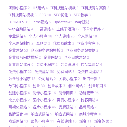
团购小程序
H5建站
IT科技建站模板
IT科技网站案例
2
4
3
3
IT科技网站模板
SEO
SEO优化
SEO教学
3
10
3
3
UPDATES
cms建站
updates
wap建站
311
5
45
3
wap自助建站
一键建站
上线了活动
下单小程序
4
4
17
2
专业建站
个人小程序
个人建站
个人网站
6
18
26
18
个人网站制作
互联网
代理商故事
企业小程序
2
2
2
16
企业建站
企业服务建站模板
企业服务网站案例
53
2
2
企业服务网站模板
企业网站
企业网站建站
2
5
2
企业网站建设
会员小程序
会员管理
作品集网站
6
2
4
4
免费小程序
免费建站
免费网站
免费自助建站
22
50
3
2
公众号小程序
公司建站
关联小程序
出海干货
13
2
2
2
分销小程序
创业
创业故事
创业网站
创业项目
6
30
3
2
5
创建小程序
制作小程序
制作网页
功能更新
4
16
2
96
北京小程序
医疗小程序
卖货小程序
博客网站
2
2
2
4
可视化建站
名片小程序
品牌建站
品牌网站
5
46
2
7
品牌营销
响应式建站
响应式网站
商城小程序
48
5
2
10
商城网站
团购小程序
在线建站
域名
域名购买
13
11
10
11
2