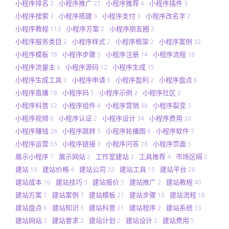
小程序排名
小程序推广
小程序推荐
小程序插件
2
27
4
3
小程序搜索
小程序搭建
小程序支付
小程序改名字
3
3
3
2
小程序教程
小程序方案
小程序朋友圈
113
2
2
小程序服务类目
小程序样式
小程序框架
小程序案例
2
2
2
32
小程序模板
小程序步骤
小程序注册
小程序流程
78
5
14
18
小程序流量主
小程序源码
小程序生成
6
12
15
小程序生成工具
小程序申请
小程序盈利
小程序盘点
2
6
2
6
小程序直播
小程序码
小程序示例
小程序社区
18
5
2
2
小程序科普
小程序组件
小程序营销
小程序裂变
52
4
38
3
小程序视频
小程序认证
小程序设计
小程序费用
6
2
34
30
小程序赚钱
小程序跳转
小程序轮播图
小程序软件
28
5
6
7
小程序运营
小程序链接
小程序问答
小程序页面
55
3
28
5
展示小程序
展示网站
工作室建站
工具推荐
市场区隔
7
2
2
4
2
建站
建站价格
建站公司
建站工具
建站平台
19
4
22
15
28
建站成本
建站技巧
建站报价
建站推广
建站教程
10
5
5
2
40
建站方案
建站案例
建站模板
建站步骤
建站流程
5
7
21
10
18
建站盘点
建站知识
建站科普
建站程序
建站系统
6
3
21
2
33
建站网站
建站要求
建站计划
建站设计
建站费用
2
2
2
2
5