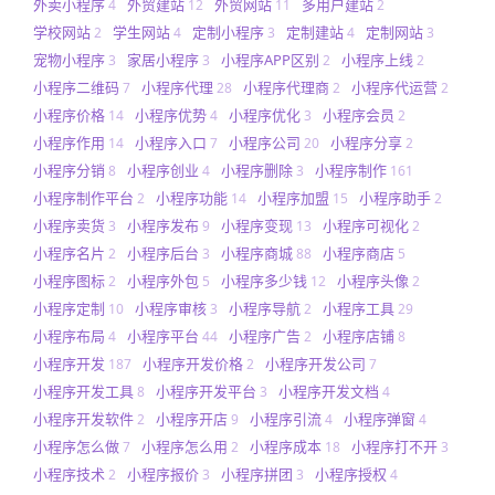
外卖小程序
外贸建站
外贸网站
多用户建站
4
12
11
2
学校网站
学生网站
定制小程序
定制建站
定制网站
2
4
3
4
3
宠物小程序
家居小程序
小程序APP区别
小程序上线
3
3
2
2
小程序二维码
小程序代理
小程序代理商
小程序代运营
7
28
2
2
小程序价格
小程序优势
小程序优化
小程序会员
14
4
3
2
小程序作用
小程序入口
小程序公司
小程序分享
14
7
20
2
小程序分销
小程序创业
小程序删除
小程序制作
8
4
3
161
小程序制作平台
小程序功能
小程序加盟
小程序助手
2
14
15
2
小程序卖货
小程序发布
小程序变现
小程序可视化
3
9
13
2
小程序名片
小程序后台
小程序商城
小程序商店
2
3
88
5
小程序图标
小程序外包
小程序多少钱
小程序头像
2
5
12
2
小程序定制
小程序审核
小程序导航
小程序工具
10
3
2
29
小程序布局
小程序平台
小程序广告
小程序店铺
4
44
2
8
小程序开发
小程序开发价格
小程序开发公司
187
2
7
小程序开发工具
小程序开发平台
小程序开发文档
8
3
4
小程序开发软件
小程序开店
小程序引流
小程序弹窗
2
9
4
4
小程序怎么做
小程序怎么用
小程序成本
小程序打不开
7
2
18
3
小程序技术
小程序报价
小程序拼团
小程序授权
2
3
3
4