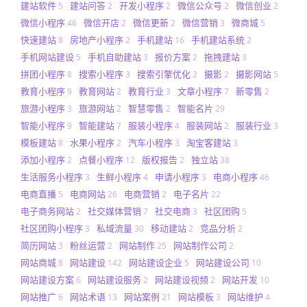
建站软件
建站问答
开发小程序
微信公众号
微信创业
5
2
2
2
2
微信小程序
微信开店
微信更新
微信营销
微商城
46
2
2
3
5
快速建站
房地产小程序
手机建站
手机建站系统
8
2
16
2
手机网站建设
手机自助建站
报价方案
拖拽建站
5
3
2
3
拼团小程序
搜索小程序
搜索引擎优化
摄影
摄影网站
8
3
2
2
5
教育小程序
教育网站
教育行业
文章小程序
新零售
9
2
3
7
2
旅游小程序
旅游网站
智慧零售
智能名片
3
2
2
29
智能小程序
智能建站
服装小程序
服装网站
服装行业
9
7
4
2
3
模板建站
水果小程序
汽车小程序
淘宝客建站
8
2
3
3
添加小程序
点餐小程序
版权报告
独立站
2
12
2
38
生活服务小程序
生鲜小程序
申请小程序
电商小程序
3
4
3
46
电商直播
电商网站
电商营销
电子名片
5
26
2
22
电子商务网站
社交媒体营销
社交电商
社区团购
2
7
3
5
社区团购小程序
私域流量
移动建站
竞品分析
3
30
2
2
简历网站
粉丝运营
网站制作
网站制作公司
3
2
25
2
网站商城
网站建设
网站建设企业
网站建设公司
8
142
5
10
网站建设方案
网站建设服务
网站建设视频
网站开发
6
2
2
10
网站推广
网站术语
网站案例
网站模板
网站维护
6
13
21
3
4