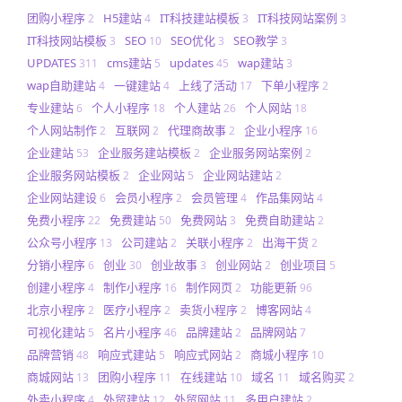
团购小程序
H5建站
IT科技建站模板
IT科技网站案例
2
4
3
3
IT科技网站模板
SEO
SEO优化
SEO教学
3
10
3
3
UPDATES
cms建站
updates
wap建站
311
5
45
3
wap自助建站
一键建站
上线了活动
下单小程序
4
4
17
2
专业建站
个人小程序
个人建站
个人网站
6
18
26
18
个人网站制作
互联网
代理商故事
企业小程序
2
2
2
16
企业建站
企业服务建站模板
企业服务网站案例
53
2
2
企业服务网站模板
企业网站
企业网站建站
2
5
2
企业网站建设
会员小程序
会员管理
作品集网站
6
2
4
4
免费小程序
免费建站
免费网站
免费自助建站
22
50
3
2
公众号小程序
公司建站
关联小程序
出海干货
13
2
2
2
分销小程序
创业
创业故事
创业网站
创业项目
6
30
3
2
5
创建小程序
制作小程序
制作网页
功能更新
4
16
2
96
北京小程序
医疗小程序
卖货小程序
博客网站
2
2
2
4
可视化建站
名片小程序
品牌建站
品牌网站
5
46
2
7
品牌营销
响应式建站
响应式网站
商城小程序
48
5
2
10
商城网站
团购小程序
在线建站
域名
域名购买
13
11
10
11
2
外卖小程序
外贸建站
外贸网站
多用户建站
4
12
11
2