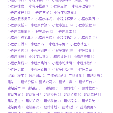
小程序搜索
小程序搭建
小程序支付
小程序改名字
3
3
3
2
小程序教程
小程序方案
小程序朋友圈
113
2
2
小程序服务类目
小程序样式
小程序框架
小程序案例
2
2
2
32
小程序模板
小程序步骤
小程序注册
小程序流程
78
5
14
18
小程序流量主
小程序源码
小程序生成
6
12
15
小程序生成工具
小程序申请
小程序盈利
小程序盘点
2
6
2
6
小程序直播
小程序码
小程序示例
小程序社区
18
5
2
2
小程序科普
小程序组件
小程序营销
小程序裂变
52
4
38
3
小程序视频
小程序认证
小程序设计
小程序费用
6
2
34
30
小程序赚钱
小程序跳转
小程序轮播图
小程序软件
28
5
6
7
小程序运营
小程序链接
小程序问答
小程序页面
55
3
28
5
展示小程序
展示网站
工作室建站
工具推荐
市场区隔
7
2
2
4
2
建站
建站价格
建站公司
建站工具
建站平台
19
4
22
15
28
建站成本
建站技巧
建站报价
建站推广
建站教程
10
5
5
2
40
建站方案
建站案例
建站模板
建站步骤
建站流程
5
7
21
10
18
建站盘点
建站知识
建站科普
建站程序
建站系统
6
3
21
2
33
建站网站
建站要求
建站计划
建站设计
建站费用
2
2
2
2
5