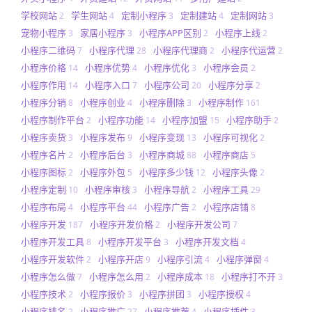
学校网站
学生网站
定制小程序
定制建站
定制网站
2
4
3
4
3
宠物小程序
家居小程序
小程序APP区别
小程序上线
3
3
2
2
小程序二维码
小程序代理
小程序代理商
小程序代运营
7
28
2
2
小程序价格
小程序优势
小程序优化
小程序会员
14
4
3
2
小程序作用
小程序入口
小程序公司
小程序分享
14
7
20
2
小程序分销
小程序创业
小程序删除
小程序制作
8
4
3
161
小程序制作平台
小程序功能
小程序加盟
小程序助手
2
14
15
2
小程序卖货
小程序发布
小程序变现
小程序可视化
3
9
13
2
小程序名片
小程序后台
小程序商城
小程序商店
2
3
88
5
小程序图标
小程序外包
小程序多少钱
小程序头像
2
5
12
2
小程序定制
小程序审核
小程序导航
小程序工具
10
3
2
29
小程序布局
小程序平台
小程序广告
小程序店铺
4
44
2
8
小程序开发
小程序开发价格
小程序开发公司
187
2
7
小程序开发工具
小程序开发平台
小程序开发文档
8
3
4
小程序开发软件
小程序开店
小程序引流
小程序弹窗
2
9
4
4
小程序怎么做
小程序怎么用
小程序成本
小程序打不开
7
2
18
3
小程序技术
小程序报价
小程序拼团
小程序授权
2
3
3
4
小程序排名
小程序推广
小程序推荐
小程序插件
2
27
4
3