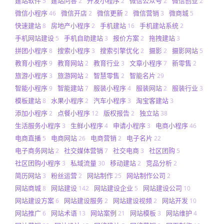
建站软件
建站问答
开发小程序
微信公众号
微信创业
5
2
2
2
2
微信小程序
微信开店
微信更新
微信营销
微商城
46
2
2
3
5
快速建站
房地产小程序
手机建站
手机建站系统
8
2
16
2
手机网站建设
手机自助建站
报价方案
拖拽建站
5
3
2
3
拼团小程序
搜索小程序
搜索引擎优化
摄影
摄影网站
8
3
2
2
5
教育小程序
教育网站
教育行业
文章小程序
新零售
9
2
3
7
2
旅游小程序
旅游网站
智慧零售
智能名片
3
2
2
29
智能小程序
智能建站
服装小程序
服装网站
服装行业
9
7
4
2
3
模板建站
水果小程序
汽车小程序
淘宝客建站
8
2
3
3
添加小程序
点餐小程序
版权报告
独立站
2
12
2
38
生活服务小程序
生鲜小程序
申请小程序
电商小程序
3
4
3
46
电商直播
电商网站
电商营销
电子名片
5
26
2
22
电子商务网站
社交媒体营销
社交电商
社区团购
2
7
3
5
社区团购小程序
私域流量
移动建站
竞品分析
3
30
2
2
简历网站
粉丝运营
网站制作
网站制作公司
3
2
25
2
网站商城
网站建设
网站建设企业
网站建设公司
8
142
5
10
网站建设方案
网站建设服务
网站建设视频
网站开发
6
2
2
10
网站推广
网站术语
网站案例
网站模板
网站维护
6
13
21
3
4