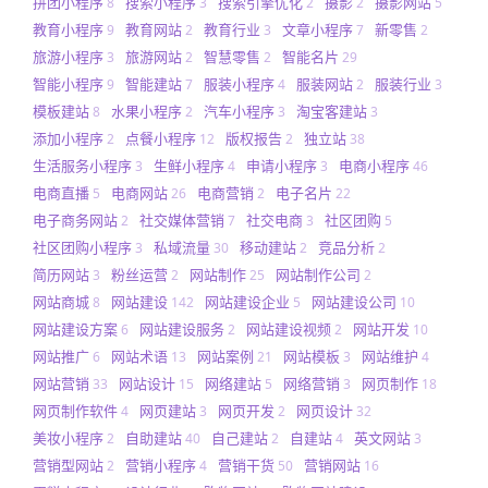
拼团小程序
搜索小程序
搜索引擎优化
摄影
摄影网站
8
3
2
2
5
教育小程序
教育网站
教育行业
文章小程序
新零售
9
2
3
7
2
旅游小程序
旅游网站
智慧零售
智能名片
3
2
2
29
智能小程序
智能建站
服装小程序
服装网站
服装行业
9
7
4
2
3
模板建站
水果小程序
汽车小程序
淘宝客建站
8
2
3
3
添加小程序
点餐小程序
版权报告
独立站
2
12
2
38
生活服务小程序
生鲜小程序
申请小程序
电商小程序
3
4
3
46
电商直播
电商网站
电商营销
电子名片
5
26
2
22
电子商务网站
社交媒体营销
社交电商
社区团购
2
7
3
5
社区团购小程序
私域流量
移动建站
竞品分析
3
30
2
2
简历网站
粉丝运营
网站制作
网站制作公司
3
2
25
2
网站商城
网站建设
网站建设企业
网站建设公司
8
142
5
10
网站建设方案
网站建设服务
网站建设视频
网站开发
6
2
2
10
网站推广
网站术语
网站案例
网站模板
网站维护
6
13
21
3
4
网站营销
网站设计
网络建站
网络营销
网页制作
33
15
5
3
18
网页制作软件
网页建站
网页开发
网页设计
4
3
2
32
美妆小程序
自助建站
自己建站
自建站
英文网站
2
40
2
4
3
营销型网站
营销小程序
营销干货
营销网站
2
4
50
16