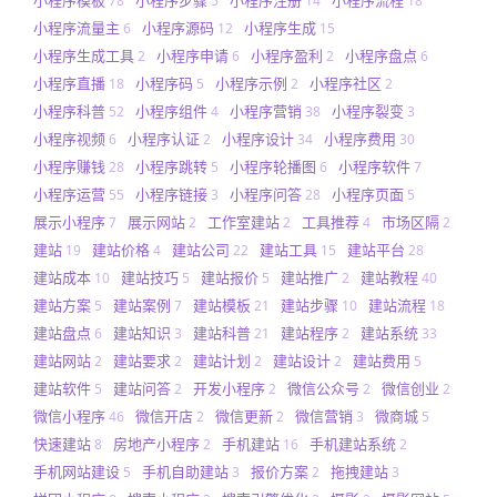
小程序模板
小程序步骤
小程序注册
小程序流程
78
5
14
18
小程序流量主
小程序源码
小程序生成
6
12
15
小程序生成工具
小程序申请
小程序盈利
小程序盘点
2
6
2
6
小程序直播
小程序码
小程序示例
小程序社区
18
5
2
2
小程序科普
小程序组件
小程序营销
小程序裂变
52
4
38
3
小程序视频
小程序认证
小程序设计
小程序费用
6
2
34
30
小程序赚钱
小程序跳转
小程序轮播图
小程序软件
28
5
6
7
小程序运营
小程序链接
小程序问答
小程序页面
55
3
28
5
展示小程序
展示网站
工作室建站
工具推荐
市场区隔
7
2
2
4
2
建站
建站价格
建站公司
建站工具
建站平台
19
4
22
15
28
建站成本
建站技巧
建站报价
建站推广
建站教程
10
5
5
2
40
建站方案
建站案例
建站模板
建站步骤
建站流程
5
7
21
10
18
建站盘点
建站知识
建站科普
建站程序
建站系统
6
3
21
2
33
建站网站
建站要求
建站计划
建站设计
建站费用
2
2
2
2
5
建站软件
建站问答
开发小程序
微信公众号
微信创业
5
2
2
2
2
微信小程序
微信开店
微信更新
微信营销
微商城
46
2
2
3
5
快速建站
房地产小程序
手机建站
手机建站系统
8
2
16
2
手机网站建设
手机自助建站
报价方案
拖拽建站
5
3
2
3