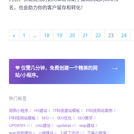
名，也会助力你的客户留存和转化！
«
1
...
18
19
20
21
22
23
24
→
💜
仅需几分钟，免费创建一个精美的网
站/小程序。
热门标签
团购小程序
H5建站
IT科技建站模板
IT科技网站案例
2
4
3
3
IT科技网站模板
SEO
SEO优化
SEO教学
3
10
3
3
UPDATES
cms建站
updates
wap建站
311
5
45
3
wap自助建站
一键建站
上线了活动
下单小程序
4
4
17
2