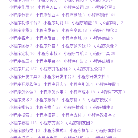
小程序作用
小程序入口
小程序公司
小程序分享
14
7
20
2
小程序分销
小程序创业
小程序删除
小程序制作
8
4
3
161
小程序制作平台
小程序功能
小程序加盟
小程序助手
2
14
15
2
小程序卖货
小程序发布
小程序变现
小程序可视化
3
9
13
2
小程序名片
小程序后台
小程序商城
小程序商店
2
3
88
5
小程序图标
小程序外包
小程序多少钱
小程序头像
2
5
12
2
小程序定制
小程序审核
小程序导航
小程序工具
10
3
2
29
小程序布局
小程序平台
小程序广告
小程序店铺
4
44
2
8
小程序开发
小程序开发价格
小程序开发公司
187
2
7
小程序开发工具
小程序开发平台
小程序开发文档
8
3
4
小程序开发软件
小程序开店
小程序引流
小程序弹窗
2
9
4
4
小程序怎么做
小程序怎么用
小程序成本
小程序打不开
7
2
18
3
小程序技术
小程序报价
小程序拼团
小程序授权
2
3
3
4
小程序排名
小程序推广
小程序推荐
小程序插件
2
27
4
3
小程序搜索
小程序搭建
小程序支付
小程序改名字
3
3
3
2
小程序教程
小程序方案
小程序朋友圈
113
2
2
小程序服务类目
小程序样式
小程序框架
小程序案例
2
2
2
32