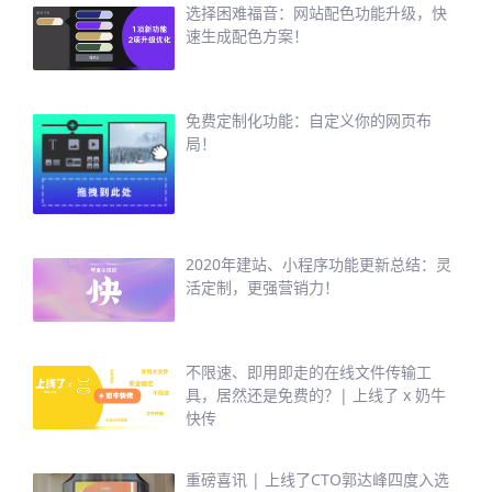
选择困难福音：网站配色功能升级，快
速生成配色方案！
免费定制化功能：自定义你的网页布
局！
2020年建站、小程序功能更新总结：灵
活定制，更强营销力！
不限速、即用即走的在线文件传输工
具，居然还是免费的？| 上线了 x 奶牛
快传
重磅喜讯 | 上线了CTO郭达峰四度入选