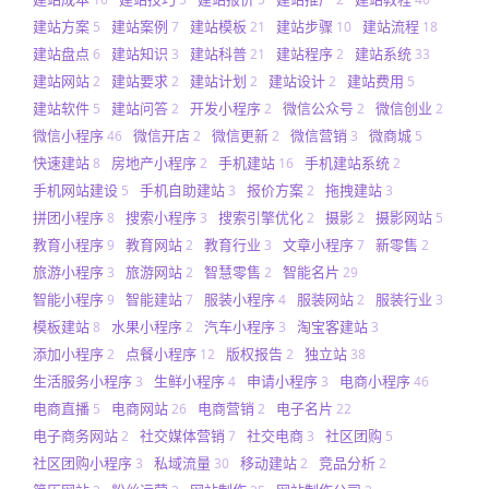
建站方案
建站案例
建站模板
建站步骤
建站流程
5
7
21
10
18
建站盘点
建站知识
建站科普
建站程序
建站系统
6
3
21
2
33
建站网站
建站要求
建站计划
建站设计
建站费用
2
2
2
2
5
建站软件
建站问答
开发小程序
微信公众号
微信创业
5
2
2
2
2
微信小程序
微信开店
微信更新
微信营销
微商城
46
2
2
3
5
快速建站
房地产小程序
手机建站
手机建站系统
8
2
16
2
手机网站建设
手机自助建站
报价方案
拖拽建站
5
3
2
3
拼团小程序
搜索小程序
搜索引擎优化
摄影
摄影网站
8
3
2
2
5
教育小程序
教育网站
教育行业
文章小程序
新零售
9
2
3
7
2
旅游小程序
旅游网站
智慧零售
智能名片
3
2
2
29
智能小程序
智能建站
服装小程序
服装网站
服装行业
9
7
4
2
3
模板建站
水果小程序
汽车小程序
淘宝客建站
8
2
3
3
添加小程序
点餐小程序
版权报告
独立站
2
12
2
38
生活服务小程序
生鲜小程序
申请小程序
电商小程序
3
4
3
46
电商直播
电商网站
电商营销
电子名片
5
26
2
22
电子商务网站
社交媒体营销
社交电商
社区团购
2
7
3
5
社区团购小程序
私域流量
移动建站
竞品分析
3
30
2
2