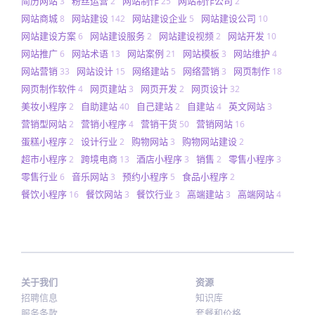
简历网站
粉丝运营
网站制作
网站制作公司
3
2
25
2
网站商城
网站建设
网站建设企业
网站建设公司
8
142
5
10
网站建设方案
网站建设服务
网站建设视频
网站开发
6
2
2
10
网站推广
网站术语
网站案例
网站模板
网站维护
6
13
21
3
4
网站营销
网站设计
网络建站
网络营销
网页制作
33
15
5
3
18
网页制作软件
网页建站
网页开发
网页设计
4
3
2
32
美妆小程序
自助建站
自己建站
自建站
英文网站
2
40
2
4
3
营销型网站
营销小程序
营销干货
营销网站
2
4
50
16
蛋糕小程序
设计行业
购物网站
购物网站建设
2
2
3
2
超市小程序
跨境电商
酒店小程序
销售
零售小程序
2
13
3
2
3
零售行业
音乐网站
预约小程序
食品小程序
6
3
5
2
餐饮小程序
餐饮网站
餐饮行业
高端建站
高端网站
16
3
3
3
4
关于我们
资源
招聘信息
知识库
服务条款
套餐和价格