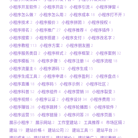
小程序开发软件
小程序开店
小程序引流
小程序弹窗
2
9
4
4
小程序怎么做
小程序怎么用
小程序成本
小程序打不开
7
2
18
3
小程序技术
小程序报价
小程序拼团
小程序授权
2
3
3
4
小程序排名
小程序推广
小程序推荐
小程序插件
2
27
4
3
小程序搜索
小程序搭建
小程序支付
小程序改名字
3
3
3
2
小程序教程
小程序方案
小程序朋友圈
113
2
2
小程序服务类目
小程序样式
小程序框架
小程序案例
2
2
2
32
小程序模板
小程序步骤
小程序注册
小程序流程
78
5
14
18
小程序流量主
小程序源码
小程序生成
6
12
15
小程序生成工具
小程序申请
小程序盈利
小程序盘点
2
6
2
6
小程序直播
小程序码
小程序示例
小程序社区
18
5
2
2
小程序科普
小程序组件
小程序营销
小程序裂变
52
4
38
3
小程序视频
小程序认证
小程序设计
小程序费用
6
2
34
30
小程序赚钱
小程序跳转
小程序轮播图
小程序软件
28
5
6
7
小程序运营
小程序链接
小程序问答
小程序页面
55
3
28
5
展示小程序
展示网站
工作室建站
工具推荐
市场区隔
7
2
2
4
2
建站
建站价格
建站公司
建站工具
建站平台
19
4
22
15
28
建站成本
建站技巧
建站报价
建站推广
建站教程
10
5
5
2
40