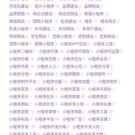
可视化建站
名片小程序
品牌建站
品牌网站
5
46
2
7
品牌营销
响应式建站
响应式网站
商城小程序
48
5
2
10
商城网站
团购小程序
在线建站
域名
域名购买
13
11
10
11
2
外卖小程序
外贸建站
外贸网站
多用户建站
4
12
11
2
学校网站
学生网站
定制小程序
定制建站
定制网站
2
4
3
4
3
宠物小程序
家居小程序
小程序APP区别
小程序上线
3
3
2
2
小程序二维码
小程序代理
小程序代理商
小程序代运营
7
28
2
2
小程序价格
小程序优势
小程序优化
小程序会员
14
4
3
2
小程序作用
小程序入口
小程序公司
小程序分享
14
7
20
2
小程序分销
小程序创业
小程序删除
小程序制作
8
4
3
161
小程序制作平台
小程序功能
小程序加盟
小程序助手
2
14
15
2
小程序卖货
小程序发布
小程序变现
小程序可视化
3
9
13
2
小程序名片
小程序后台
小程序商城
小程序商店
2
3
88
5
小程序图标
小程序外包
小程序多少钱
小程序头像
2
5
12
2
小程序定制
小程序审核
小程序导航
小程序工具
10
3
2
29
小程序布局
小程序平台
小程序广告
小程序店铺
4
44
2
8
小程序开发
小程序开发价格
小程序开发公司
187
2
7
小程序开发工具
小程序开发平台
小程序开发文档
8
3
4