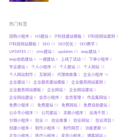
热门标签
团购小程序
H5建站
IT科技建站模板
IT科技网站案例
2
4
3
3
IT科技网站模板
SEO
SEO优化
SEO教学
3
10
3
3
UPDATES
cms建站
updates
wap建站
311
5
45
3
wap自助建站
一键建站
上线了活动
下单小程序
4
4
17
2
专业建站
个人小程序
个人建站
个人网站
6
18
26
18
个人网站制作
互联网
代理商故事
企业小程序
2
2
2
16
企业建站
企业服务建站模板
企业服务网站案例
53
2
2
企业服务网站模板
企业网站
企业网站建站
2
5
2
企业网站建设
会员小程序
会员管理
作品集网站
6
2
4
4
免费小程序
免费建站
免费网站
免费自助建站
22
50
3
2
公众号小程序
公司建站
关联小程序
出海干货
13
2
2
2
分销小程序
创业
创业故事
创业网站
创业项目
6
30
3
2
5
创建小程序
制作小程序
制作网页
功能更新
4
16
2
96
北京小程序
医疗小程序
卖货小程序
博客网站
2
2
2
4