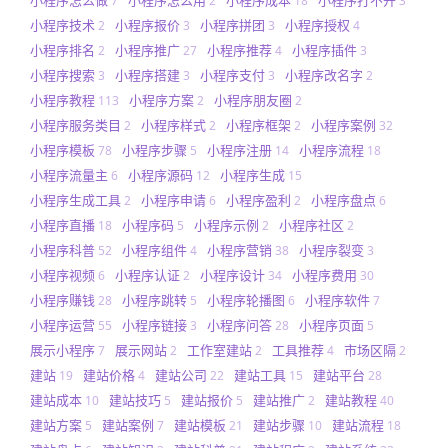
小程序怎么做
小程序怎么用
小程序成本
小程序打不开
7
2
18
3
小程序技术
小程序报价
小程序拼团
小程序授权
2
3
3
4
小程序排名
小程序推广
小程序推荐
小程序插件
2
27
4
3
小程序搜索
小程序搭建
小程序支付
小程序改名字
3
3
3
2
小程序教程
小程序方案
小程序朋友圈
113
2
2
小程序服务类目
小程序样式
小程序框架
小程序案例
2
2
2
32
小程序模板
小程序步骤
小程序注册
小程序流程
78
5
14
18
小程序流量主
小程序源码
小程序生成
6
12
15
小程序生成工具
小程序申请
小程序盈利
小程序盘点
2
6
2
6
小程序直播
小程序码
小程序示例
小程序社区
18
5
2
2
小程序科普
小程序组件
小程序营销
小程序裂变
52
4
38
3
小程序视频
小程序认证
小程序设计
小程序费用
6
2
34
30
小程序赚钱
小程序跳转
小程序轮播图
小程序软件
28
5
6
7
小程序运营
小程序链接
小程序问答
小程序页面
55
3
28
5
展示小程序
展示网站
工作室建站
工具推荐
市场区隔
7
2
2
4
2
建站
建站价格
建站公司
建站工具
建站平台
19
4
22
15
28
建站成本
建站技巧
建站报价
建站推广
建站教程
10
5
5
2
40
建站方案
建站案例
建站模板
建站步骤
建站流程
5
7
21
10
18