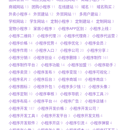
商城网站
团购小程序
在线建站
域名
域名购买
13
11
10
11
2
外卖小程序
外贸建站
外贸网站
多用户建站
4
12
11
2
学校网站
学生网站
定制小程序
定制建站
定制网站
2
4
3
4
3
宠物小程序
家居小程序
小程序APP区别
小程序上线
3
3
2
2
小程序二维码
小程序代理
小程序代理商
小程序代运营
7
28
2
2
小程序价格
小程序优势
小程序优化
小程序会员
14
4
3
2
小程序作用
小程序入口
小程序公司
小程序分享
14
7
20
2
小程序分销
小程序创业
小程序删除
小程序制作
8
4
3
161
小程序制作平台
小程序功能
小程序加盟
小程序助手
2
14
15
2
小程序卖货
小程序发布
小程序变现
小程序可视化
3
9
13
2
小程序名片
小程序后台
小程序商城
小程序商店
2
3
88
5
小程序图标
小程序外包
小程序多少钱
小程序头像
2
5
12
2
小程序定制
小程序审核
小程序导航
小程序工具
10
3
2
29
小程序布局
小程序平台
小程序广告
小程序店铺
4
44
2
8
小程序开发
小程序开发价格
小程序开发公司
187
2
7
小程序开发工具
小程序开发平台
小程序开发文档
8
3
4
小程序开发软件
小程序开店
小程序引流
小程序弹窗
2
9
4
4