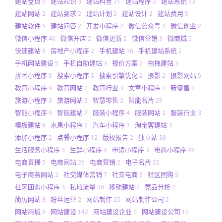
建站盘点
建站知识
建站科普
建站程序
建站系统
6
3
21
2
33
建站网站
建站要求
建站计划
建站设计
建站费用
2
2
2
2
5
建站软件
建站问答
开发小程序
微信公众号
微信创业
5
2
2
2
2
微信小程序
微信开店
微信更新
微信营销
微商城
46
2
2
3
5
快速建站
房地产小程序
手机建站
手机建站系统
8
2
16
2
手机网站建设
手机自助建站
报价方案
拖拽建站
5
3
2
3
拼团小程序
搜索小程序
搜索引擎优化
摄影
摄影网站
8
3
2
2
5
教育小程序
教育网站
教育行业
文章小程序
新零售
9
2
3
7
2
旅游小程序
旅游网站
智慧零售
智能名片
3
2
2
29
智能小程序
智能建站
服装小程序
服装网站
服装行业
9
7
4
2
3
模板建站
水果小程序
汽车小程序
淘宝客建站
8
2
3
3
添加小程序
点餐小程序
版权报告
独立站
2
12
2
38
生活服务小程序
生鲜小程序
申请小程序
电商小程序
3
4
3
46
电商直播
电商网站
电商营销
电子名片
5
26
2
22
电子商务网站
社交媒体营销
社交电商
社区团购
2
7
3
5
社区团购小程序
私域流量
移动建站
竞品分析
3
30
2
2
简历网站
粉丝运营
网站制作
网站制作公司
3
2
25
2
网站商城
网站建设
网站建设企业
网站建设公司
8
142
5
10