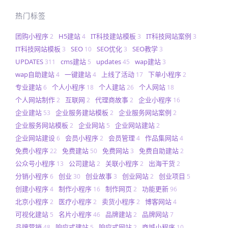
热门标签
团购小程序
H5建站
IT科技建站模板
IT科技网站案例
2
4
3
3
IT科技网站模板
SEO
SEO优化
SEO教学
3
10
3
3
UPDATES
cms建站
updates
wap建站
311
5
45
3
wap自助建站
一键建站
上线了活动
下单小程序
4
4
17
2
专业建站
个人小程序
个人建站
个人网站
6
18
26
18
个人网站制作
互联网
代理商故事
企业小程序
2
2
2
16
企业建站
企业服务建站模板
企业服务网站案例
53
2
2
企业服务网站模板
企业网站
企业网站建站
2
5
2
企业网站建设
会员小程序
会员管理
作品集网站
6
2
4
4
免费小程序
免费建站
免费网站
免费自助建站
22
50
3
2
公众号小程序
公司建站
关联小程序
出海干货
13
2
2
2
分销小程序
创业
创业故事
创业网站
创业项目
6
30
3
2
5
创建小程序
制作小程序
制作网页
功能更新
4
16
2
96
北京小程序
医疗小程序
卖货小程序
博客网站
2
2
2
4
可视化建站
名片小程序
品牌建站
品牌网站
5
46
2
7
品牌营销
响应式建站
响应式网站
商城小程序
48
5
2
10