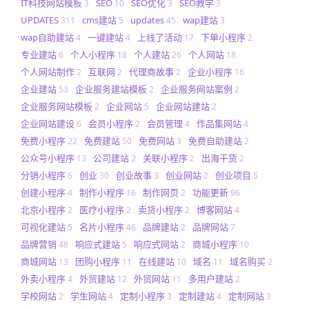
IT科技网站模板
SEO
SEO优化
SEO教学
3
10
3
3
UPDATES
cms建站
updates
wap建站
311
5
45
3
wap自助建站
一键建站
上线了活动
下单小程序
4
4
17
2
专业建站
个人小程序
个人建站
个人网站
6
18
26
18
个人网站制作
互联网
代理商故事
企业小程序
2
2
2
16
企业建站
企业服务建站模板
企业服务网站案例
53
2
2
企业服务网站模板
企业网站
企业网站建站
2
5
2
企业网站建设
会员小程序
会员管理
作品集网站
6
2
4
4
免费小程序
免费建站
免费网站
免费自助建站
22
50
3
2
公众号小程序
公司建站
关联小程序
出海干货
13
2
2
2
分销小程序
创业
创业故事
创业网站
创业项目
6
30
3
2
5
创建小程序
制作小程序
制作网页
功能更新
4
16
2
96
北京小程序
医疗小程序
卖货小程序
博客网站
2
2
2
4
可视化建站
名片小程序
品牌建站
品牌网站
5
46
2
7
品牌营销
响应式建站
响应式网站
商城小程序
48
5
2
10
商城网站
团购小程序
在线建站
域名
域名购买
13
11
10
11
2
外卖小程序
外贸建站
外贸网站
多用户建站
4
12
11
2
学校网站
学生网站
定制小程序
定制建站
定制网站
2
4
3
4
3