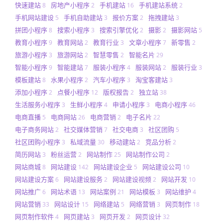
快速建站
房地产小程序
手机建站
手机建站系统
8
2
16
2
手机网站建设
手机自助建站
报价方案
拖拽建站
5
3
2
3
拼团小程序
搜索小程序
搜索引擎优化
摄影
摄影网站
8
3
2
2
5
教育小程序
教育网站
教育行业
文章小程序
新零售
9
2
3
7
2
旅游小程序
旅游网站
智慧零售
智能名片
3
2
2
29
智能小程序
智能建站
服装小程序
服装网站
服装行业
9
7
4
2
3
模板建站
水果小程序
汽车小程序
淘宝客建站
8
2
3
3
添加小程序
点餐小程序
版权报告
独立站
2
12
2
38
生活服务小程序
生鲜小程序
申请小程序
电商小程序
3
4
3
46
电商直播
电商网站
电商营销
电子名片
5
26
2
22
电子商务网站
社交媒体营销
社交电商
社区团购
2
7
3
5
社区团购小程序
私域流量
移动建站
竞品分析
3
30
2
2
简历网站
粉丝运营
网站制作
网站制作公司
3
2
25
2
网站商城
网站建设
网站建设企业
网站建设公司
8
142
5
10
网站建设方案
网站建设服务
网站建设视频
网站开发
6
2
2
10
网站推广
网站术语
网站案例
网站模板
网站维护
6
13
21
3
4
网站营销
网站设计
网络建站
网络营销
网页制作
33
15
5
3
18
网页制作软件
网页建站
网页开发
网页设计
4
3
2
32