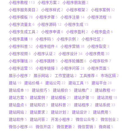
小程序教程
小程序方案
小程序朋友圈
113
2
2
小程序服务类目
小程序样式
小程序框架
小程序案例
2
2
2
32
小程序模板
小程序步骤
小程序注册
小程序流程
78
5
14
18
小程序流量主
小程序源码
小程序生成
6
12
15
小程序生成工具
小程序申请
小程序盈利
小程序盘点
2
6
2
6
小程序直播
小程序码
小程序示例
小程序社区
18
5
2
2
小程序科普
小程序组件
小程序营销
小程序裂变
52
4
38
3
小程序视频
小程序认证
小程序设计
小程序费用
6
2
34
30
小程序赚钱
小程序跳转
小程序轮播图
小程序软件
28
5
6
7
小程序运营
小程序链接
小程序问答
小程序页面
55
3
28
5
展示小程序
展示网站
工作室建站
工具推荐
市场区隔
7
2
2
4
2
建站
建站价格
建站公司
建站工具
建站平台
19
4
22
15
28
建站成本
建站技巧
建站报价
建站推广
建站教程
10
5
5
2
40
建站方案
建站案例
建站模板
建站步骤
建站流程
5
7
21
10
18
建站盘点
建站知识
建站科普
建站程序
建站系统
6
3
21
2
33
建站网站
建站要求
建站计划
建站设计
建站费用
2
2
2
2
5
建站软件
建站问答
开发小程序
微信公众号
微信创业
5
2
2
2
2
微信小程序
微信开店
微信更新
微信营销
微商城
46
2
2
3
5