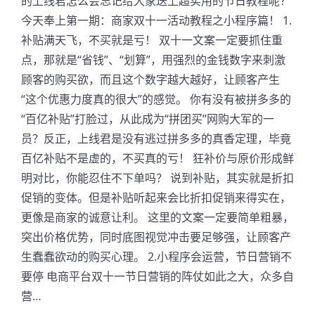
的上线君怎么会忘记给大家送上超实用的节日教程呢？
今天奉上第一期：商家双十一活动教程之小程序篇！ 1.
补贴满天飞，不买就是亏！ 双十一文案一定要抓住重
点，那就是“省钱”、“划算”，用强烈的金钱数字来刺激
顾客的购买欲，而且这个数字越大越好，让顾客产生
“这个优惠力度真的很大”的感觉。 你有没有被拼多多的
“百亿补贴”打脸过，从此成为“拼团买”网购大军的一
员？反正，上线君是没有逃过拼多多的真香定理，毕竟
百亿补贴不是虚的，不买真的亏！ 狂补价与原价形成鲜
明对比，你能忍住不下单吗？ 说到补贴，其实就是折扣
促销的变体。但是补贴听起来会比折扣促销来得实在，
更像是商家的诚意让利。 这里的文案一定要简单粗暴，
突出价格优势，同时底图视觉冲击要足够强，让顾客产
生蠢蠢欲动的购买心理。 2.小程序会运营，节日营销不
要停 电商平台双十一节日营销的阵仗如此之大，众多自
营…