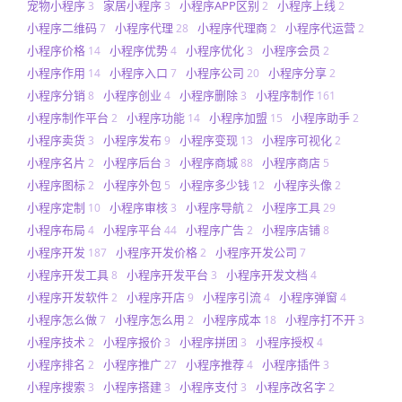
宠物小程序
家居小程序
小程序APP区别
小程序上线
3
3
2
2
小程序二维码
小程序代理
小程序代理商
小程序代运营
7
28
2
2
小程序价格
小程序优势
小程序优化
小程序会员
14
4
3
2
小程序作用
小程序入口
小程序公司
小程序分享
14
7
20
2
小程序分销
小程序创业
小程序删除
小程序制作
8
4
3
161
小程序制作平台
小程序功能
小程序加盟
小程序助手
2
14
15
2
小程序卖货
小程序发布
小程序变现
小程序可视化
3
9
13
2
小程序名片
小程序后台
小程序商城
小程序商店
2
3
88
5
小程序图标
小程序外包
小程序多少钱
小程序头像
2
5
12
2
小程序定制
小程序审核
小程序导航
小程序工具
10
3
2
29
小程序布局
小程序平台
小程序广告
小程序店铺
4
44
2
8
小程序开发
小程序开发价格
小程序开发公司
187
2
7
小程序开发工具
小程序开发平台
小程序开发文档
8
3
4
小程序开发软件
小程序开店
小程序引流
小程序弹窗
2
9
4
4
小程序怎么做
小程序怎么用
小程序成本
小程序打不开
7
2
18
3
小程序技术
小程序报价
小程序拼团
小程序授权
2
3
3
4
小程序排名
小程序推广
小程序推荐
小程序插件
2
27
4
3
小程序搜索
小程序搭建
小程序支付
小程序改名字
3
3
3
2