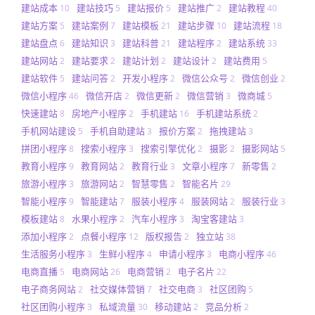
建站成本
建站技巧
建站报价
建站推广
建站教程
10
5
5
2
40
建站方案
建站案例
建站模板
建站步骤
建站流程
5
7
21
10
18
建站盘点
建站知识
建站科普
建站程序
建站系统
6
3
21
2
33
建站网站
建站要求
建站计划
建站设计
建站费用
2
2
2
2
5
建站软件
建站问答
开发小程序
微信公众号
微信创业
5
2
2
2
2
微信小程序
微信开店
微信更新
微信营销
微商城
46
2
2
3
5
快速建站
房地产小程序
手机建站
手机建站系统
8
2
16
2
手机网站建设
手机自助建站
报价方案
拖拽建站
5
3
2
3
拼团小程序
搜索小程序
搜索引擎优化
摄影
摄影网站
8
3
2
2
5
教育小程序
教育网站
教育行业
文章小程序
新零售
9
2
3
7
2
旅游小程序
旅游网站
智慧零售
智能名片
3
2
2
29
智能小程序
智能建站
服装小程序
服装网站
服装行业
9
7
4
2
3
模板建站
水果小程序
汽车小程序
淘宝客建站
8
2
3
3
添加小程序
点餐小程序
版权报告
独立站
2
12
2
38
生活服务小程序
生鲜小程序
申请小程序
电商小程序
3
4
3
46
电商直播
电商网站
电商营销
电子名片
5
26
2
22
电子商务网站
社交媒体营销
社交电商
社区团购
2
7
3
5
社区团购小程序
私域流量
移动建站
竞品分析
3
30
2
2