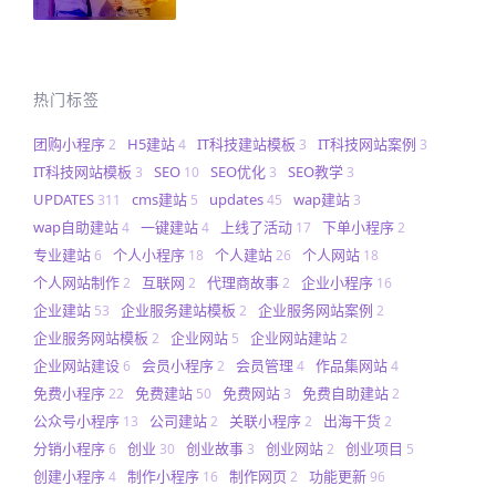
热门标签
团购小程序
H5建站
IT科技建站模板
IT科技网站案例
2
4
3
3
IT科技网站模板
SEO
SEO优化
SEO教学
3
10
3
3
UPDATES
cms建站
updates
wap建站
311
5
45
3
wap自助建站
一键建站
上线了活动
下单小程序
4
4
17
2
专业建站
个人小程序
个人建站
个人网站
6
18
26
18
个人网站制作
互联网
代理商故事
企业小程序
2
2
2
16
企业建站
企业服务建站模板
企业服务网站案例
53
2
2
企业服务网站模板
企业网站
企业网站建站
2
5
2
企业网站建设
会员小程序
会员管理
作品集网站
6
2
4
4
免费小程序
免费建站
免费网站
免费自助建站
22
50
3
2
公众号小程序
公司建站
关联小程序
出海干货
13
2
2
2
分销小程序
创业
创业故事
创业网站
创业项目
6
30
3
2
5
创建小程序
制作小程序
制作网页
功能更新
4
16
2
96