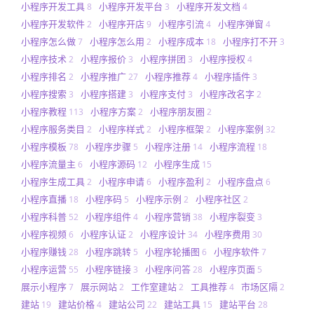
小程序开发工具
小程序开发平台
小程序开发文档
8
3
4
小程序开发软件
小程序开店
小程序引流
小程序弹窗
2
9
4
4
小程序怎么做
小程序怎么用
小程序成本
小程序打不开
7
2
18
3
小程序技术
小程序报价
小程序拼团
小程序授权
2
3
3
4
小程序排名
小程序推广
小程序推荐
小程序插件
2
27
4
3
小程序搜索
小程序搭建
小程序支付
小程序改名字
3
3
3
2
小程序教程
小程序方案
小程序朋友圈
113
2
2
小程序服务类目
小程序样式
小程序框架
小程序案例
2
2
2
32
小程序模板
小程序步骤
小程序注册
小程序流程
78
5
14
18
小程序流量主
小程序源码
小程序生成
6
12
15
小程序生成工具
小程序申请
小程序盈利
小程序盘点
2
6
2
6
小程序直播
小程序码
小程序示例
小程序社区
18
5
2
2
小程序科普
小程序组件
小程序营销
小程序裂变
52
4
38
3
小程序视频
小程序认证
小程序设计
小程序费用
6
2
34
30
小程序赚钱
小程序跳转
小程序轮播图
小程序软件
28
5
6
7
小程序运营
小程序链接
小程序问答
小程序页面
55
3
28
5
展示小程序
展示网站
工作室建站
工具推荐
市场区隔
7
2
2
4
2
建站
建站价格
建站公司
建站工具
建站平台
19
4
22
15
28