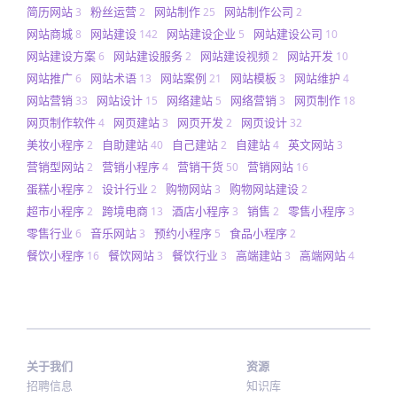
简历网站
粉丝运营
网站制作
网站制作公司
3
2
25
2
网站商城
网站建设
网站建设企业
网站建设公司
8
142
5
10
网站建设方案
网站建设服务
网站建设视频
网站开发
6
2
2
10
网站推广
网站术语
网站案例
网站模板
网站维护
6
13
21
3
4
网站营销
网站设计
网络建站
网络营销
网页制作
33
15
5
3
18
网页制作软件
网页建站
网页开发
网页设计
4
3
2
32
美妆小程序
自助建站
自己建站
自建站
英文网站
2
40
2
4
3
营销型网站
营销小程序
营销干货
营销网站
2
4
50
16
蛋糕小程序
设计行业
购物网站
购物网站建设
2
2
3
2
超市小程序
跨境电商
酒店小程序
销售
零售小程序
2
13
3
2
3
零售行业
音乐网站
预约小程序
食品小程序
6
3
5
2
餐饮小程序
餐饮网站
餐饮行业
高端建站
高端网站
16
3
3
3
4
关于我们
资源
招聘信息
知识库