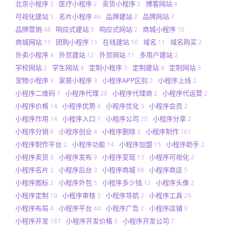
北京小程序
医疗小程序
卖货小程序
博客网站
2
2
2
4
可视化建站
名片小程序
品牌建站
品牌网站
5
46
2
7
品牌营销
响应式建站
响应式网站
商城小程序
48
5
2
10
商城网站
团购小程序
在线建站
域名
域名购买
13
11
10
11
2
外卖小程序
外贸建站
外贸网站
多用户建站
4
12
11
2
学校网站
学生网站
定制小程序
定制建站
定制网站
2
4
3
4
3
宠物小程序
家居小程序
小程序APP区别
小程序上线
3
3
2
2
小程序二维码
小程序代理
小程序代理商
小程序代运营
7
28
2
2
小程序价格
小程序优势
小程序优化
小程序会员
14
4
3
2
小程序作用
小程序入口
小程序公司
小程序分享
14
7
20
2
小程序分销
小程序创业
小程序删除
小程序制作
8
4
3
161
小程序制作平台
小程序功能
小程序加盟
小程序助手
2
14
15
2
小程序卖货
小程序发布
小程序变现
小程序可视化
3
9
13
2
小程序名片
小程序后台
小程序商城
小程序商店
2
3
88
5
小程序图标
小程序外包
小程序多少钱
小程序头像
2
5
12
2
小程序定制
小程序审核
小程序导航
小程序工具
10
3
2
29
小程序布局
小程序平台
小程序广告
小程序店铺
4
44
2
8
小程序开发
小程序开发价格
小程序开发公司
187
2
7