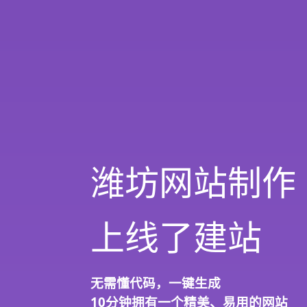
潍坊网站制作
上线了建站
无需懂代码，
一键生成
10分钟
拥有一个精美、易用的网站