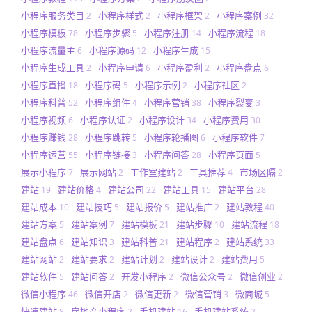
小程序服务类目
小程序样式
小程序框架
小程序案例
2
2
2
32
小程序模板
小程序步骤
小程序注册
小程序流程
78
5
14
18
小程序流量主
小程序源码
小程序生成
6
12
15
小程序生成工具
小程序申请
小程序盈利
小程序盘点
2
6
2
6
小程序直播
小程序码
小程序示例
小程序社区
18
5
2
2
小程序科普
小程序组件
小程序营销
小程序裂变
52
4
38
3
小程序视频
小程序认证
小程序设计
小程序费用
6
2
34
30
小程序赚钱
小程序跳转
小程序轮播图
小程序软件
28
5
6
7
小程序运营
小程序链接
小程序问答
小程序页面
55
3
28
5
展示小程序
展示网站
工作室建站
工具推荐
市场区隔
7
2
2
4
2
建站
建站价格
建站公司
建站工具
建站平台
19
4
22
15
28
建站成本
建站技巧
建站报价
建站推广
建站教程
10
5
5
2
40
建站方案
建站案例
建站模板
建站步骤
建站流程
5
7
21
10
18
建站盘点
建站知识
建站科普
建站程序
建站系统
6
3
21
2
33
建站网站
建站要求
建站计划
建站设计
建站费用
2
2
2
2
5
建站软件
建站问答
开发小程序
微信公众号
微信创业
5
2
2
2
2
微信小程序
微信开店
微信更新
微信营销
微商城
46
2
2
3
5
快速建站
房地产小程序
手机建站
手机建站系统
8
2
16
2