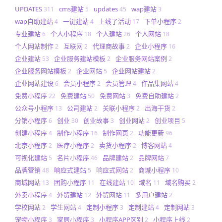
UPDATES
cms建站
updates
wap建站
311
5
45
3
wap自助建站
一键建站
上线了活动
下单小程序
4
4
17
2
专业建站
个人小程序
个人建站
个人网站
6
18
26
18
个人网站制作
互联网
代理商故事
企业小程序
2
2
2
16
企业建站
企业服务建站模板
企业服务网站案例
53
2
2
企业服务网站模板
企业网站
企业网站建站
2
5
2
企业网站建设
会员小程序
会员管理
作品集网站
6
2
4
4
免费小程序
免费建站
免费网站
免费自助建站
22
50
3
2
公众号小程序
公司建站
关联小程序
出海干货
13
2
2
2
分销小程序
创业
创业故事
创业网站
创业项目
6
30
3
2
5
创建小程序
制作小程序
制作网页
功能更新
4
16
2
96
北京小程序
医疗小程序
卖货小程序
博客网站
2
2
2
4
可视化建站
名片小程序
品牌建站
品牌网站
5
46
2
7
品牌营销
响应式建站
响应式网站
商城小程序
48
5
2
10
商城网站
团购小程序
在线建站
域名
域名购买
13
11
10
11
2
外卖小程序
外贸建站
外贸网站
多用户建站
4
12
11
2
学校网站
学生网站
定制小程序
定制建站
定制网站
2
4
3
4
3
宠物小程序
家居小程序
小程序APP区别
小程序上线
3
3
2
2