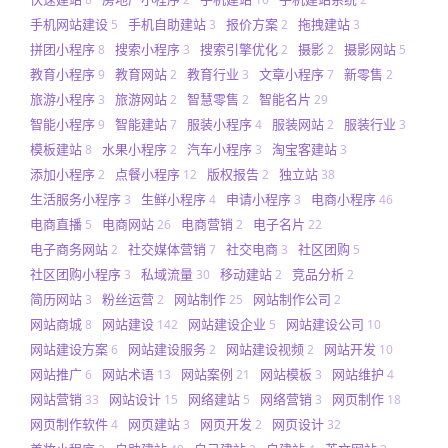
手机网站建设
手机自助建站
报价方案
拖拽建站
5
3
2
3
拼团小程序
搜索小程序
搜索引擎优化
摄影
摄影网站
8
3
2
2
5
教育小程序
教育网站
教育行业
文章小程序
新零售
9
2
3
7
2
旅游小程序
旅游网站
智慧零售
智能名片
3
2
2
29
智能小程序
智能建站
服装小程序
服装网站
服装行业
9
7
4
2
3
模板建站
水果小程序
汽车小程序
淘宝客建站
8
2
3
3
添加小程序
点餐小程序
版权报告
独立站
2
12
2
38
生活服务小程序
生鲜小程序
申请小程序
电商小程序
3
4
3
46
电商直播
电商网站
电商营销
电子名片
5
26
2
22
电子商务网站
社交媒体营销
社交电商
社区团购
2
7
3
5
社区团购小程序
私域流量
移动建站
竞品分析
3
30
2
2
简历网站
粉丝运营
网站制作
网站制作公司
3
2
25
2
网站商城
网站建设
网站建设企业
网站建设公司
8
142
5
10
网站建设方案
网站建设服务
网站建设视频
网站开发
6
2
2
10
网站推广
网站术语
网站案例
网站模板
网站维护
6
13
21
3
4
网站营销
网站设计
网络建站
网络营销
网页制作
33
15
5
3
18
网页制作软件
网页建站
网页开发
网页设计
4
3
2
32