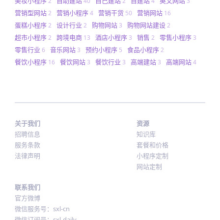
美妆小程序
自助建站
自己建站
自建站
英文网站
2
40
2
4
3
营销型网站
营销小程序
营销干货
营销网站
2
4
50
16
蛋糕小程序
设计行业
购物网站
购物网站建设
2
2
3
2
超市小程序
跨境电商
酒店小程序
销售
零售小程序
2
13
3
2
3
零售行业
音乐网站
预约小程序
食品小程序
6
3
5
2
餐饮小程序
餐饮网站
餐饮行业
高端建站
高端网站
16
3
3
3
4
关于我们
资源
招聘信息
知识库
服务条款
套餐和价格
法律声明
小程序定制
网站定制
联系我们
官方微博
微信服务号：sxl-cn
微信订阅号：sxl-daily