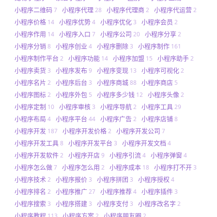
小程序二维码
小程序代理
小程序代理商
小程序代运营
7
28
2
2
小程序价格
小程序优势
小程序优化
小程序会员
14
4
3
2
小程序作用
小程序入口
小程序公司
小程序分享
14
7
20
2
小程序分销
小程序创业
小程序删除
小程序制作
8
4
3
161
小程序制作平台
小程序功能
小程序加盟
小程序助手
2
14
15
2
小程序卖货
小程序发布
小程序变现
小程序可视化
3
9
13
2
小程序名片
小程序后台
小程序商城
小程序商店
2
3
88
5
小程序图标
小程序外包
小程序多少钱
小程序头像
2
5
12
2
小程序定制
小程序审核
小程序导航
小程序工具
10
3
2
29
小程序布局
小程序平台
小程序广告
小程序店铺
4
44
2
8
小程序开发
小程序开发价格
小程序开发公司
187
2
7
小程序开发工具
小程序开发平台
小程序开发文档
8
3
4
小程序开发软件
小程序开店
小程序引流
小程序弹窗
2
9
4
4
小程序怎么做
小程序怎么用
小程序成本
小程序打不开
7
2
18
3
小程序技术
小程序报价
小程序拼团
小程序授权
2
3
3
4
小程序排名
小程序推广
小程序推荐
小程序插件
2
27
4
3
小程序搜索
小程序搭建
小程序支付
小程序改名字
3
3
3
2
小程序教程
小程序方案
小程序朋友圈
113
2
2