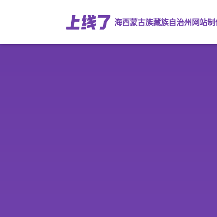
海西蒙古族藏族自治州网站制