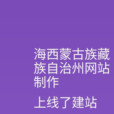
海西蒙古族藏
族自治州网站
制作
上线了建站