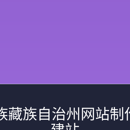
族藏族自治州网站制作 
建站