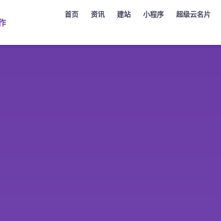
首页
资讯
建站
小程序
超级云名片
作