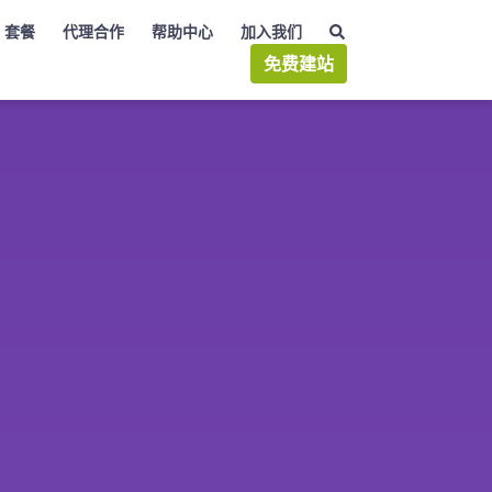
套餐
代理合作
帮助中心
加入我们
免费建站