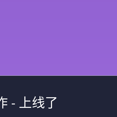
- 上线了