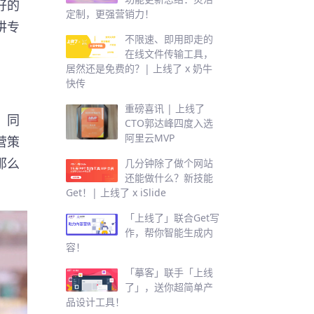
好的
定制，更强营销力！
讲专
不限速、即用即走的
在线文件传输工具，
居然还是免费的？| 上线了 x 奶牛
快传
重磅喜讯 | 上线了
、同
CTO郭达峰四度入选
阿里云MVP
营策
那么
几分钟除了做个网站
还能做什么？新技能
Get！| 上线了 x iSlide
「上线了」联合Get写
作，帮你智能生成内
容！
「摹客」联手「上线
了」，送你超简单产
品设计工具！