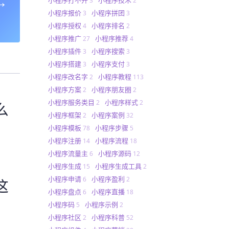
→
3
2
小程序报价
小程序拼团
3
3
小程序授权
小程序排名
4
2
小程序推广
小程序推荐
27
4
小程序插件
小程序搜索
3
3
小程序搭建
小程序支付
3
3
小程序改名字
小程序教程
2
113
小程序方案
小程序朋友圈
2
2
小程序服务类目
小程序样式
2
2
么
小程序框架
小程序案例
2
32
小程序模板
小程序步骤
78
5
小程序注册
小程序流程
14
18
小程序流量主
小程序源码
6
12
小程序生成
小程序生成工具
15
2
小程序申请
小程序盈利
6
2
这
小程序盘点
小程序直播
6
18
小程序码
小程序示例
5
2
小程序社区
小程序科普
2
52