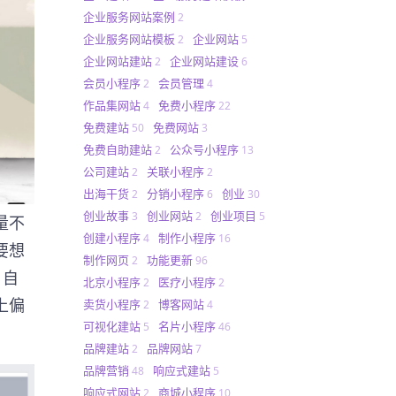
企业服务网站案例
2
企业服务网站模板
企业网站
2
5
企业网站建站
企业网站建设
2
6
会员小程序
会员管理
2
4
作品集网站
免费小程序
4
22
免费建站
免费网站
50
3
免费自助建站
公众号小程序
2
13
公司建站
关联小程序
2
2
出海干货
分销小程序
创业
2
6
30
创业故事
创业网站
创业项目
3
2
5
量不
创建小程序
制作小程序
4
16
要想
制作网页
功能更新
2
96
，
自
北京小程序
医疗小程序
2
2
上偏
卖货小程序
博客网站
2
4
可视化建站
名片小程序
5
46
品牌建站
品牌网站
2
7
品牌营销
响应式建站
48
5
响应式网站
商城小程序
2
10