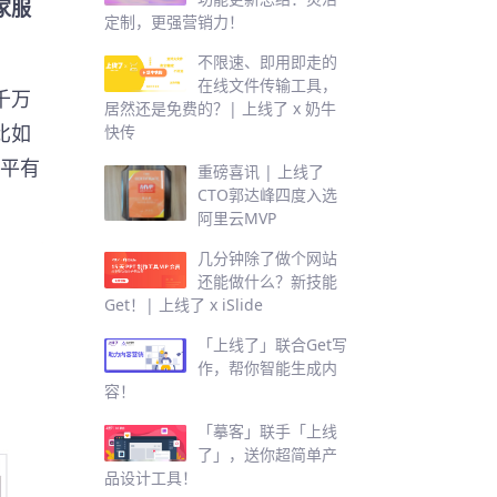
家服
定制，更强营销力！
不限速、即用即走的
在线文件传输工具，
千万
居然还是免费的？| 上线了 x 奶牛
比如
快传
水平有
重磅喜讯 | 上线了
CTO郭达峰四度入选
阿里云MVP
几分钟除了做个网站
还能做什么？新技能
Get！| 上线了 x iSlide
「上线了」联合Get写
作，帮你智能生成内
容！
「摹客」联手「上线
了」，送你超简单产
品设计工具！