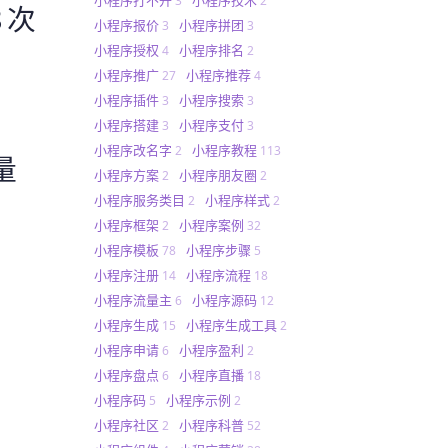
3
2
 次
小程序报价
小程序拼团
3
3
小程序授权
小程序排名
4
2
小程序推广
小程序推荐
27
4
小程序插件
小程序搜索
3
3
小程序搭建
小程序支付
3
3
小程序改名字
小程序教程
2
113
量
小程序方案
小程序朋友圈
2
2
小程序服务类目
小程序样式
2
2
小程序框架
小程序案例
2
32
小程序模板
小程序步骤
78
5
小程序注册
小程序流程
14
18
小程序流量主
小程序源码
6
12
小程序生成
小程序生成工具
15
2
小程序申请
小程序盈利
6
2
小程序盘点
小程序直播
6
18
小程序码
小程序示例
5
2
小程序社区
小程序科普
2
52