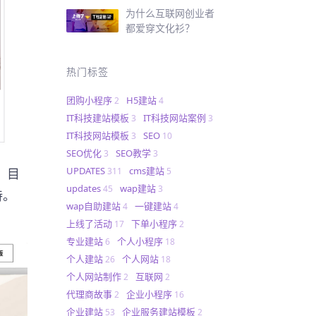
为什么互联网创业者
都爱穿文化衫？
热门标签
团购小程序
H5建站
2
4
IT科技建站模板
IT科技网站案例
3
3
IT科技网站模板
SEO
3
10
SEO优化
SEO教学
3
3
UPDATES
cms建站
311
5
，目
updates
wap建站
45
3
持。
wap自助建站
一键建站
4
4
上线了活动
下单小程序
17
2
专业建站
个人小程序
6
18
个人建站
个人网站
26
18
个人网站制作
互联网
2
2
代理商故事
企业小程序
2
16
企业建站
企业服务建站模板
53
2