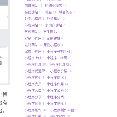
商城网站
团购小程序
13
11
在线建站
域名
域名购买
10
11
2
外卖小程序
外贸建站
4
12
外贸网站
多用户建站
11
2
学校网站
学生网站
2
4
定制小程序
定制建站
3
4
定制网站
宠物小程序
3
3
家居小程序
小程序APP区别
3
2
小程序上线
小程序二维码
2
7
小程序代理
小程序代理商
28
2
小程序代运营
小程序价格
2
14
小程序优势
小程序优化
4
3
小程序会员
小程序作用
2
14
小程序入口
小程序公司
7
20
外贸
小程序分享
小程序分销
2
8
台有
小程序创业
小程序删除
4
3
台，
小程序制作
小程序制作平台
161
2
小程序功能
小程序加盟
14
15