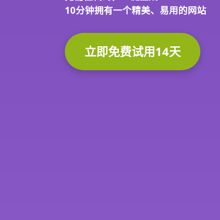
10分钟
拥有一个精美、易用的网站
立即免费试用14天