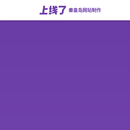
秦皇岛网站制作