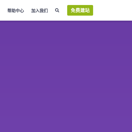
免费建站
帮助中心
加入我们