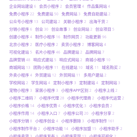
企业网站建设
会员小程序
会员管理
作品集网站
6
2
4
4
免费小程序
免费建站
免费网站
免费自助建站
22
50
3
2
公众号小程序
公司建站
关联小程序
出海干货
13
2
2
2
分销小程序
创业
创业故事
创业网站
创业项目
6
30
3
2
5
创建小程序
制作小程序
制作网页
功能更新
4
16
2
96
北京小程序
医疗小程序
卖货小程序
博客网站
2
2
2
4
可视化建站
名片小程序
品牌建站
品牌网站
5
46
2
7
品牌营销
响应式建站
响应式网站
商城小程序
48
5
2
10
商城网站
团购小程序
在线建站
域名
域名购买
13
11
10
11
2
外卖小程序
外贸建站
外贸网站
多用户建站
4
12
11
2
学校网站
学生网站
定制小程序
定制建站
定制网站
2
4
3
4
3
宠物小程序
家居小程序
小程序APP区别
小程序上线
3
3
2
2
小程序二维码
小程序代理
小程序代理商
小程序代运营
7
28
2
2
小程序价格
小程序优势
小程序优化
小程序会员
14
4
3
2
小程序作用
小程序入口
小程序公司
小程序分享
14
7
20
2
小程序分销
小程序创业
小程序删除
小程序制作
8
4
3
161
小程序制作平台
小程序功能
小程序加盟
小程序助手
2
14
15
2
小程序卖货
小程序发布
小程序变现
小程序可视化
3
9
13
2