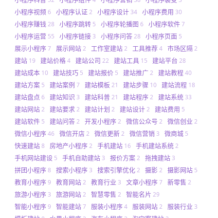
小程序视频
小程序认证
小程序设计
小程序费用
6
2
34
30
小程序赚钱
小程序跳转
小程序轮播图
小程序软件
28
5
6
7
小程序运营
小程序链接
小程序问答
小程序页面
55
3
28
5
展示小程序
展示网站
工作室建站
工具推荐
市场区隔
7
2
2
4
2
建站
建站价格
建站公司
建站工具
建站平台
19
4
22
15
28
建站成本
建站技巧
建站报价
建站推广
建站教程
10
5
5
2
40
建站方案
建站案例
建站模板
建站步骤
建站流程
5
7
21
10
18
建站盘点
建站知识
建站科普
建站程序
建站系统
6
3
21
2
33
建站网站
建站要求
建站计划
建站设计
建站费用
2
2
2
2
5
建站软件
建站问答
开发小程序
微信公众号
微信创业
5
2
2
2
2
微信小程序
微信开店
微信更新
微信营销
微商城
46
2
2
3
5
快速建站
房地产小程序
手机建站
手机建站系统
8
2
16
2
手机网站建设
手机自助建站
报价方案
拖拽建站
5
3
2
3
拼团小程序
搜索小程序
搜索引擎优化
摄影
摄影网站
8
3
2
2
5
教育小程序
教育网站
教育行业
文章小程序
新零售
9
2
3
7
2
旅游小程序
旅游网站
智慧零售
智能名片
3
2
2
29
智能小程序
智能建站
服装小程序
服装网站
服装行业
9
7
4
2
3