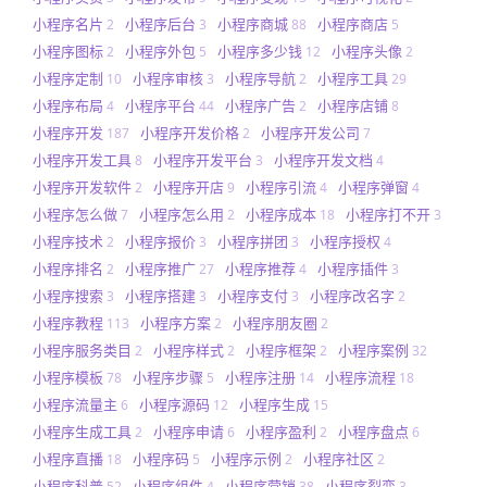
小程序名片
小程序后台
小程序商城
小程序商店
2
3
88
5
小程序图标
小程序外包
小程序多少钱
小程序头像
2
5
12
2
小程序定制
小程序审核
小程序导航
小程序工具
10
3
2
29
小程序布局
小程序平台
小程序广告
小程序店铺
4
44
2
8
小程序开发
小程序开发价格
小程序开发公司
187
2
7
小程序开发工具
小程序开发平台
小程序开发文档
8
3
4
小程序开发软件
小程序开店
小程序引流
小程序弹窗
2
9
4
4
小程序怎么做
小程序怎么用
小程序成本
小程序打不开
7
2
18
3
小程序技术
小程序报价
小程序拼团
小程序授权
2
3
3
4
小程序排名
小程序推广
小程序推荐
小程序插件
2
27
4
3
小程序搜索
小程序搭建
小程序支付
小程序改名字
3
3
3
2
小程序教程
小程序方案
小程序朋友圈
113
2
2
小程序服务类目
小程序样式
小程序框架
小程序案例
2
2
2
32
小程序模板
小程序步骤
小程序注册
小程序流程
78
5
14
18
小程序流量主
小程序源码
小程序生成
6
12
15
小程序生成工具
小程序申请
小程序盈利
小程序盘点
2
6
2
6
小程序直播
小程序码
小程序示例
小程序社区
18
5
2
2
小程序科普
小程序组件
小程序营销
小程序裂变
52
4
38
3