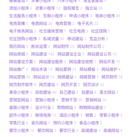
模板建站
水果小程序
汽车小程序
淘宝客建站
8
2
3
3
添加小程序
点餐小程序
版权报告
独立站
2
12
2
38
生活服务小程序
生鲜小程序
申请小程序
电商小程序
3
4
3
46
电商直播
电商网站
电商营销
电子名片
5
26
2
22
电子商务网站
社交媒体营销
社交电商
社区团购
2
7
3
5
社区团购小程序
私域流量
移动建站
竞品分析
3
30
2
2
简历网站
粉丝运营
网站制作
网站制作公司
3
2
25
2
网站商城
网站建设
网站建设企业
网站建设公司
8
142
5
10
网站建设方案
网站建设服务
网站建设视频
网站开发
6
2
2
10
网站推广
网站术语
网站案例
网站模板
网站维护
6
13
21
3
4
网站营销
网站设计
网络建站
网络营销
网页制作
33
15
5
3
18
网页制作软件
网页建站
网页开发
网页设计
4
3
2
32
美妆小程序
自助建站
自己建站
自建站
英文网站
2
40
2
4
3
营销型网站
营销小程序
营销干货
营销网站
2
4
50
16
蛋糕小程序
设计行业
购物网站
购物网站建设
2
2
3
2
超市小程序
跨境电商
酒店小程序
销售
零售小程序
2
13
3
2
3
零售行业
音乐网站
预约小程序
食品小程序
6
3
5
2
餐饮小程序
餐饮网站
餐饮行业
高端建站
高端网站
16
3
3
3
4