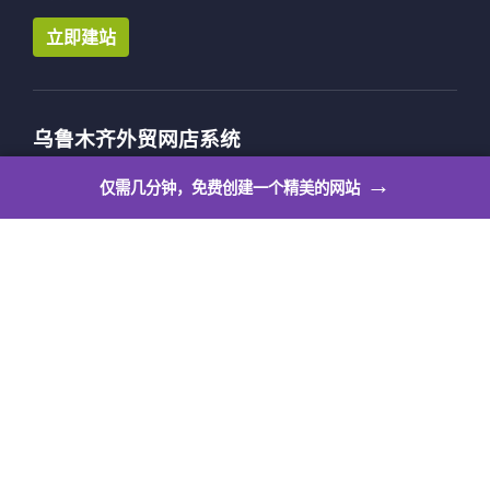
立即建站
乌鲁木齐外贸网店系统
乌鲁木齐外贸网店系统让个人也可以拥有自己的出海展
→
仅需几分钟，免费创建一个精美的网站
示平台，满足个人站长作品展示、活动公告、邀请函、
博客、求职简历、意见反馈等多种个人使用场景。
立即建站
乌鲁木齐英文建站
乌鲁木齐英文网站制作，全站支持英文、法文、日文等
6种语言，编辑体验更顺畅，更专业的英文网站建设编
辑器让你轻松快速拥有一个专业的英文网站。