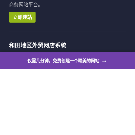
商务网站平台。
立即建站
和田地区外贸网店系统
和田地区外贸网店系统让个人也可以拥有自己的出海展
→
仅需几分钟，免费创建一个精美的网站
示平台，满足个人站长作品展示、活动公告、邀请函、
博客、求职简历、意见反馈等多种个人使用场景。
立即建站
和田地区英文建站
和田地区英文网站制作，全站支持英文、法文、日文等
6种语言，编辑体验更顺畅，更专业的英文网站建设编