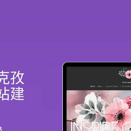
克孜
站建
站