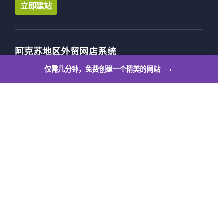
立即建站
阿克苏地区外贸网店系统
→
阿克苏地区外贸网店系统让个人也可以拥有自己的出海
仅需几分钟，免费创建一个精美的网站
展示平台，满足个人站长作品展示、活动公告、邀请
函、博客、求职简历、意见反馈等多种个人使用场景。
立即建站
阿克苏地区英文建站
阿克苏地区英文网站制作，全站支持英文、法文、日文
等6种语言，编辑体验更顺畅，更专业的英文网站建设
编辑器让你轻松快速拥有一个专业的英文网站。