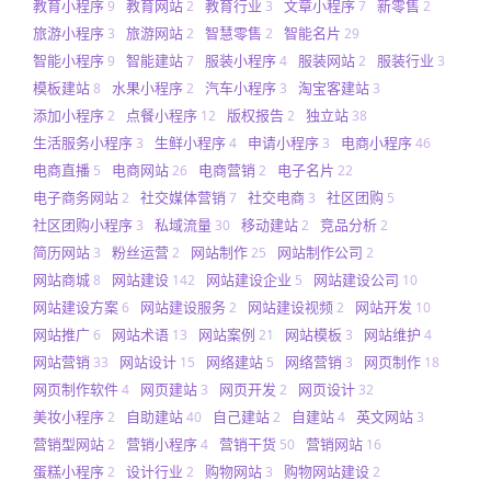
教育小程序
教育网站
教育行业
文章小程序
新零售
9
2
3
7
2
旅游小程序
旅游网站
智慧零售
智能名片
3
2
2
29
智能小程序
智能建站
服装小程序
服装网站
服装行业
9
7
4
2
3
模板建站
水果小程序
汽车小程序
淘宝客建站
8
2
3
3
添加小程序
点餐小程序
版权报告
独立站
2
12
2
38
生活服务小程序
生鲜小程序
申请小程序
电商小程序
3
4
3
46
电商直播
电商网站
电商营销
电子名片
5
26
2
22
电子商务网站
社交媒体营销
社交电商
社区团购
2
7
3
5
社区团购小程序
私域流量
移动建站
竞品分析
3
30
2
2
简历网站
粉丝运营
网站制作
网站制作公司
3
2
25
2
网站商城
网站建设
网站建设企业
网站建设公司
8
142
5
10
网站建设方案
网站建设服务
网站建设视频
网站开发
6
2
2
10
网站推广
网站术语
网站案例
网站模板
网站维护
6
13
21
3
4
网站营销
网站设计
网络建站
网络营销
网页制作
33
15
5
3
18
网页制作软件
网页建站
网页开发
网页设计
4
3
2
32
美妆小程序
自助建站
自己建站
自建站
英文网站
2
40
2
4
3
营销型网站
营销小程序
营销干货
营销网站
2
4
50
16
蛋糕小程序
设计行业
购物网站
购物网站建设
2
2
3
2