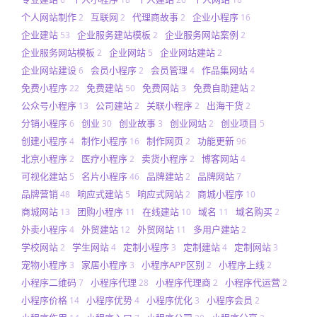
个人网站制作
互联网
代理商故事
企业小程序
2
2
2
16
企业建站
企业服务建站模板
企业服务网站案例
53
2
2
企业服务网站模板
企业网站
企业网站建站
2
5
2
企业网站建设
会员小程序
会员管理
作品集网站
6
2
4
4
免费小程序
免费建站
免费网站
免费自助建站
22
50
3
2
公众号小程序
公司建站
关联小程序
出海干货
13
2
2
2
分销小程序
创业
创业故事
创业网站
创业项目
6
30
3
2
5
创建小程序
制作小程序
制作网页
功能更新
4
16
2
96
北京小程序
医疗小程序
卖货小程序
博客网站
2
2
2
4
可视化建站
名片小程序
品牌建站
品牌网站
5
46
2
7
品牌营销
响应式建站
响应式网站
商城小程序
48
5
2
10
商城网站
团购小程序
在线建站
域名
域名购买
13
11
10
11
2
外卖小程序
外贸建站
外贸网站
多用户建站
4
12
11
2
学校网站
学生网站
定制小程序
定制建站
定制网站
2
4
3
4
3
宠物小程序
家居小程序
小程序APP区别
小程序上线
3
3
2
2
小程序二维码
小程序代理
小程序代理商
小程序代运营
7
28
2
2
小程序价格
小程序优势
小程序优化
小程序会员
14
4
3
2