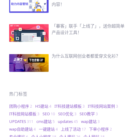
内容！
「摹客」联手「上线了」，送你超简单
产品设计工具！
为什么互联网创业者都爱穿文化衫？
热门标签
团购小程序
H5建站
IT科技建站模板
IT科技网站案例
2
4
3
3
IT科技网站模板
SEO
SEO优化
SEO教学
3
10
3
3
UPDATES
cms建站
updates
wap建站
311
5
45
3
wap自助建站
一键建站
上线了活动
下单小程序
4
4
17
2
专业建站
个人小程序
个人建站
个人网站
6
18
26
18