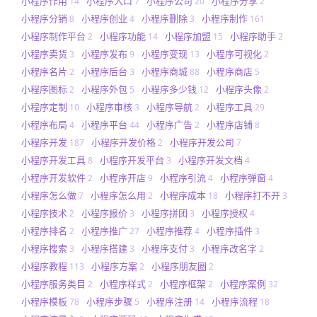
小程序作用
小程序入口
小程序公司
小程序分享
14
7
20
2
小程序分销
小程序创业
小程序删除
小程序制作
8
4
3
161
小程序制作平台
小程序功能
小程序加盟
小程序助手
2
14
15
2
小程序卖货
小程序发布
小程序变现
小程序可视化
3
9
13
2
小程序名片
小程序后台
小程序商城
小程序商店
2
3
88
5
小程序图标
小程序外包
小程序多少钱
小程序头像
2
5
12
2
小程序定制
小程序审核
小程序导航
小程序工具
10
3
2
29
小程序布局
小程序平台
小程序广告
小程序店铺
4
44
2
8
小程序开发
小程序开发价格
小程序开发公司
187
2
7
小程序开发工具
小程序开发平台
小程序开发文档
8
3
4
小程序开发软件
小程序开店
小程序引流
小程序弹窗
2
9
4
4
小程序怎么做
小程序怎么用
小程序成本
小程序打不开
7
2
18
3
小程序技术
小程序报价
小程序拼团
小程序授权
2
3
3
4
小程序排名
小程序推广
小程序推荐
小程序插件
2
27
4
3
小程序搜索
小程序搭建
小程序支付
小程序改名字
3
3
3
2
小程序教程
小程序方案
小程序朋友圈
113
2
2
小程序服务类目
小程序样式
小程序框架
小程序案例
2
2
2
32
小程序模板
小程序步骤
小程序注册
小程序流程
78
5
14
18