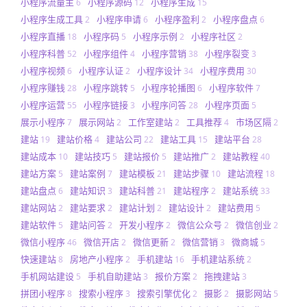
小程序流量主
小程序源码
小程序生成
6
12
15
小程序生成工具
小程序申请
小程序盈利
小程序盘点
2
6
2
6
小程序直播
小程序码
小程序示例
小程序社区
18
5
2
2
小程序科普
小程序组件
小程序营销
小程序裂变
52
4
38
3
小程序视频
小程序认证
小程序设计
小程序费用
6
2
34
30
小程序赚钱
小程序跳转
小程序轮播图
小程序软件
28
5
6
7
小程序运营
小程序链接
小程序问答
小程序页面
55
3
28
5
展示小程序
展示网站
工作室建站
工具推荐
市场区隔
7
2
2
4
2
建站
建站价格
建站公司
建站工具
建站平台
19
4
22
15
28
建站成本
建站技巧
建站报价
建站推广
建站教程
10
5
5
2
40
建站方案
建站案例
建站模板
建站步骤
建站流程
5
7
21
10
18
建站盘点
建站知识
建站科普
建站程序
建站系统
6
3
21
2
33
建站网站
建站要求
建站计划
建站设计
建站费用
2
2
2
2
5
建站软件
建站问答
开发小程序
微信公众号
微信创业
5
2
2
2
2
微信小程序
微信开店
微信更新
微信营销
微商城
46
2
2
3
5
快速建站
房地产小程序
手机建站
手机建站系统
8
2
16
2
手机网站建设
手机自助建站
报价方案
拖拽建站
5
3
2
3
拼团小程序
搜索小程序
搜索引擎优化
摄影
摄影网站
8
3
2
2
5