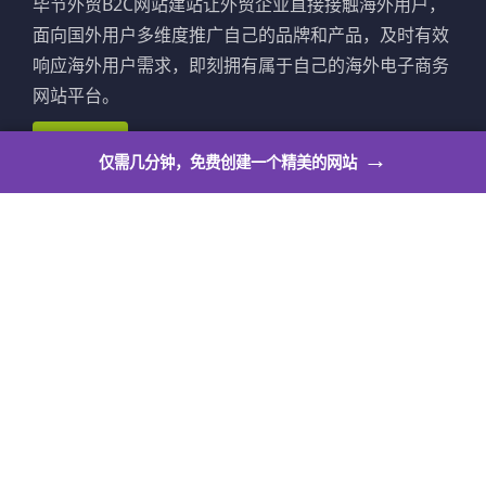
毕节外贸B2C网站建站让外贸企业直接接触海外用户，
面向国外用户多维度推广自己的品牌和产品，及时有效
响应海外用户需求，即刻拥有属于自己的海外电子商务
网站平台。
立即建站
→
仅需几分钟，免费创建一个精美的网站
毕节外贸网店系统
毕节外贸网店系统让个人也可以拥有自己的出海展示平
台，满足个人站长作品展示、活动公告、邀请函、博
客、求职简历、意见反馈等多种个人使用场景。
立即建站