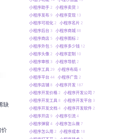
小程序助手
小程序卖货
2
3
小程序发布
小程序变现
9
13
小程序可视化
小程序名片
2
2
小程序后台
小程序商城
3
88
小程序商店
小程序图标
5
2
小程序外包
小程序多少钱
5
12
小程序头像
小程序定制
2
10
小程序审核
小程序导航
3
2
小程序工具
小程序布局
29
4
小程序平台
小程序广告
44
2
小程序店铺
小程序开发
8
187
小程序开发价格
小程序开发公司
2
7
小程序开发工具
小程序开发平台
8
3
稀缺
小程序开发文档
小程序开发软件
4
2
小程序开店
小程序引流
9
4
小程序弹窗
小程序怎么做
4
7
的价
小程序怎么用
小程序成本
2
18
小程序打不开
小程序技术