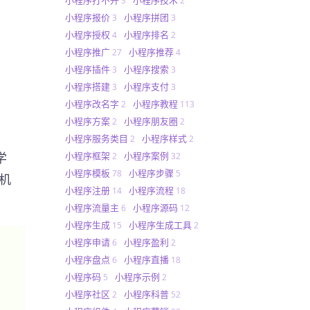
3
2
小程序报价
小程序拼团
3
3
小程序授权
小程序排名
4
2
小程序推广
小程序推荐
27
4
小程序插件
小程序搜索
3
3
小程序搭建
小程序支付
3
3
小程序改名字
小程序教程
2
113
小程序方案
小程序朋友圈
2
2
小程序服务类目
小程序样式
2
2
小程序框架
小程序案例
学
2
32
小程序模板
小程序步骤
78
5
机
小程序注册
小程序流程
14
18
小程序流量主
小程序源码
6
12
小程序生成
小程序生成工具
15
2
小程序申请
小程序盈利
6
2
小程序盘点
小程序直播
6
18
小程序码
小程序示例
5
2
小程序社区
小程序科普
2
52