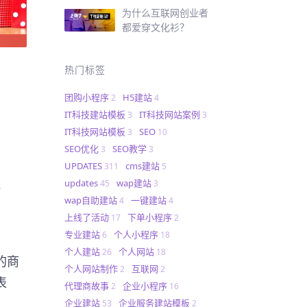
为什么互联网创业者
都爱穿文化衫？
热门标签
团购小程序
H5建站
2
4
IT科技建站模板
IT科技网站案例
3
3
IT科技网站模板
SEO
3
10
SEO优化
SEO教学
3
3
UPDATES
cms建站
311
5
updates
wap建站
45
3
？
wap自助建站
一键建站
4
4
上线了活动
下单小程序
17
2
专业建站
个人小程序
6
18
个人建站
个人网站
26
18
的商
个人网站制作
互联网
2
2
表
代理商故事
企业小程序
2
16
企业建站
企业服务建站模板
53
2