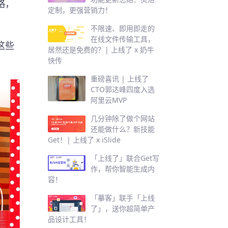
略，
定制，更强营销力！
不限速、即用即走的
在线文件传输工具，
这些
居然还是免费的？| 上线了 x 奶牛
快传
重磅喜讯 | 上线了
CTO郭达峰四度入选
阿里云MVP
几分钟除了做个网站
还能做什么？新技能
Get！| 上线了 x iSlide
「上线了」联合Get写
作，帮你智能生成内
容！
「摹客」联手「上线
了」，送你超简单产
品设计工具！