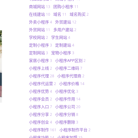
商城网站
团购小程序
13
11
在线建站
域名
域名购买
10
11
2
外卖小程序
外贸建站
4
12
外贸网站
多用户建站
11
2
学校网站
学生网站
2
4
定制小程序
定制建站
3
4
定制网站
宠物小程序
3
3
家居小程序
小程序APP区别
3
2
小程序上线
小程序二维码
2
7
小程序代理
小程序代理商
28
2
小程序代运营
小程序价格
2
14
小程序优势
小程序优化
4
3
小程序会员
小程序作用
2
14
小程序入口
小程序公司
7
20
小程序分享
小程序分销
2
8
小程序创业
小程序删除
4
3
小程序制作
小程序制作平台
161
2
小程序功能
小程序加盟
14
15