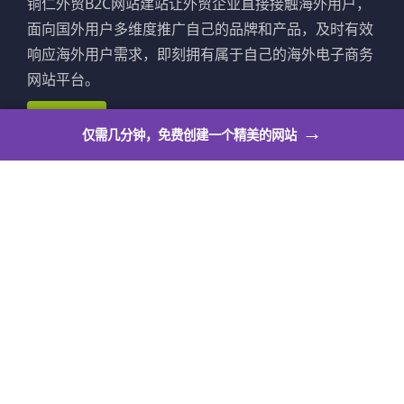
铜仁外贸B2C网站建站让外贸企业直接接触海外用户，
面向国外用户多维度推广自己的品牌和产品，及时有效
响应海外用户需求，即刻拥有属于自己的海外电子商务
网站平台。
立即建站
→
仅需几分钟，免费创建一个精美的网站
铜仁外贸网店系统
铜仁外贸网店系统让个人也可以拥有自己的出海展示平
台，满足个人站长作品展示、活动公告、邀请函、博
客、求职简历、意见反馈等多种个人使用场景。
立即建站