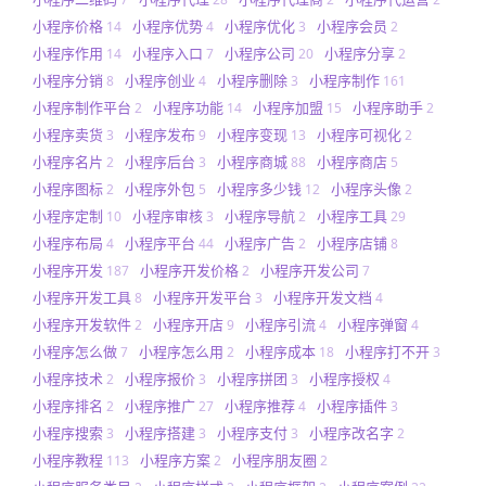
小程序价格
小程序优势
小程序优化
小程序会员
14
4
3
2
小程序作用
小程序入口
小程序公司
小程序分享
14
7
20
2
小程序分销
小程序创业
小程序删除
小程序制作
8
4
3
161
小程序制作平台
小程序功能
小程序加盟
小程序助手
2
14
15
2
小程序卖货
小程序发布
小程序变现
小程序可视化
3
9
13
2
小程序名片
小程序后台
小程序商城
小程序商店
2
3
88
5
小程序图标
小程序外包
小程序多少钱
小程序头像
2
5
12
2
小程序定制
小程序审核
小程序导航
小程序工具
10
3
2
29
小程序布局
小程序平台
小程序广告
小程序店铺
4
44
2
8
小程序开发
小程序开发价格
小程序开发公司
187
2
7
小程序开发工具
小程序开发平台
小程序开发文档
8
3
4
小程序开发软件
小程序开店
小程序引流
小程序弹窗
2
9
4
4
小程序怎么做
小程序怎么用
小程序成本
小程序打不开
7
2
18
3
小程序技术
小程序报价
小程序拼团
小程序授权
2
3
3
4
小程序排名
小程序推广
小程序推荐
小程序插件
2
27
4
3
小程序搜索
小程序搭建
小程序支付
小程序改名字
3
3
3
2
小程序教程
小程序方案
小程序朋友圈
113
2
2