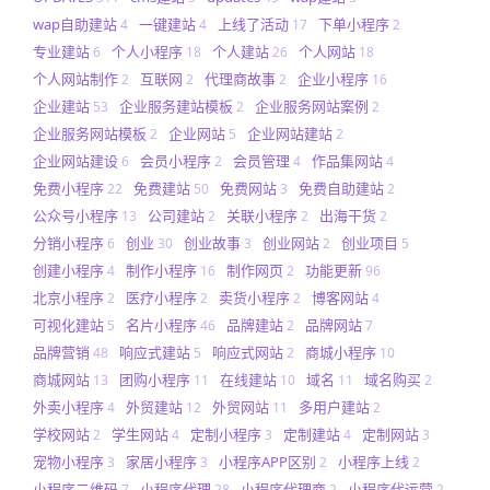
wap自助建站
一键建站
上线了活动
下单小程序
4
4
17
2
专业建站
个人小程序
个人建站
个人网站
6
18
26
18
个人网站制作
互联网
代理商故事
企业小程序
2
2
2
16
企业建站
企业服务建站模板
企业服务网站案例
53
2
2
企业服务网站模板
企业网站
企业网站建站
2
5
2
企业网站建设
会员小程序
会员管理
作品集网站
6
2
4
4
免费小程序
免费建站
免费网站
免费自助建站
22
50
3
2
公众号小程序
公司建站
关联小程序
出海干货
13
2
2
2
分销小程序
创业
创业故事
创业网站
创业项目
6
30
3
2
5
创建小程序
制作小程序
制作网页
功能更新
4
16
2
96
北京小程序
医疗小程序
卖货小程序
博客网站
2
2
2
4
可视化建站
名片小程序
品牌建站
品牌网站
5
46
2
7
品牌营销
响应式建站
响应式网站
商城小程序
48
5
2
10
商城网站
团购小程序
在线建站
域名
域名购买
13
11
10
11
2
外卖小程序
外贸建站
外贸网站
多用户建站
4
12
11
2
学校网站
学生网站
定制小程序
定制建站
定制网站
2
4
3
4
3
宠物小程序
家居小程序
小程序APP区别
小程序上线
3
3
2
2
小程序二维码
小程序代理
小程序代理商
小程序代运营
7
28
2
2