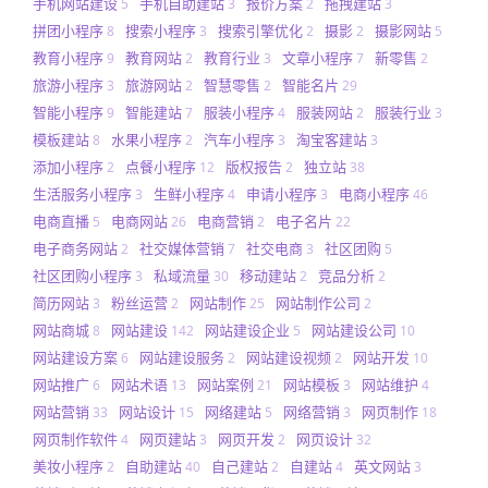
手机网站建设
手机自助建站
报价方案
拖拽建站
5
3
2
3
拼团小程序
搜索小程序
搜索引擎优化
摄影
摄影网站
8
3
2
2
5
教育小程序
教育网站
教育行业
文章小程序
新零售
9
2
3
7
2
旅游小程序
旅游网站
智慧零售
智能名片
3
2
2
29
智能小程序
智能建站
服装小程序
服装网站
服装行业
9
7
4
2
3
模板建站
水果小程序
汽车小程序
淘宝客建站
8
2
3
3
添加小程序
点餐小程序
版权报告
独立站
2
12
2
38
生活服务小程序
生鲜小程序
申请小程序
电商小程序
3
4
3
46
电商直播
电商网站
电商营销
电子名片
5
26
2
22
电子商务网站
社交媒体营销
社交电商
社区团购
2
7
3
5
社区团购小程序
私域流量
移动建站
竞品分析
3
30
2
2
简历网站
粉丝运营
网站制作
网站制作公司
3
2
25
2
网站商城
网站建设
网站建设企业
网站建设公司
8
142
5
10
网站建设方案
网站建设服务
网站建设视频
网站开发
6
2
2
10
网站推广
网站术语
网站案例
网站模板
网站维护
6
13
21
3
4
网站营销
网站设计
网络建站
网络营销
网页制作
33
15
5
3
18
网页制作软件
网页建站
网页开发
网页设计
4
3
2
32
美妆小程序
自助建站
自己建站
自建站
英文网站
2
40
2
4
3