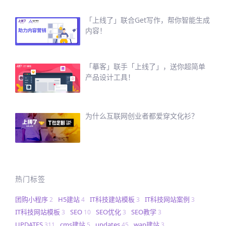
「上线了」联合Get写作，帮你智能生成
内容！
「摹客」联手「上线了」，送你超简单
产品设计工具！
为什么互联网创业者都爱穿文化衫？
热门标签
团购小程序
H5建站
IT科技建站模板
IT科技网站案例
2
4
3
3
IT科技网站模板
SEO
SEO优化
SEO教学
3
10
3
3
UPDATES
cms建站
updates
wap建站
311
5
45
3