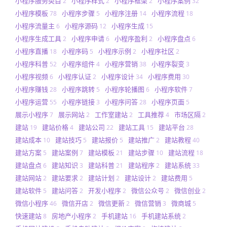
小程序服务类目
小程序样式
小程序框架
小程序案例
2
2
2
32
小程序模板
小程序步骤
小程序注册
小程序流程
78
5
14
18
小程序流量主
小程序源码
小程序生成
6
12
15
小程序生成工具
小程序申请
小程序盈利
小程序盘点
2
6
2
6
小程序直播
小程序码
小程序示例
小程序社区
18
5
2
2
小程序科普
小程序组件
小程序营销
小程序裂变
52
4
38
3
小程序视频
小程序认证
小程序设计
小程序费用
6
2
34
30
小程序赚钱
小程序跳转
小程序轮播图
小程序软件
28
5
6
7
小程序运营
小程序链接
小程序问答
小程序页面
55
3
28
5
展示小程序
展示网站
工作室建站
工具推荐
市场区隔
7
2
2
4
2
建站
建站价格
建站公司
建站工具
建站平台
19
4
22
15
28
建站成本
建站技巧
建站报价
建站推广
建站教程
10
5
5
2
40
建站方案
建站案例
建站模板
建站步骤
建站流程
5
7
21
10
18
建站盘点
建站知识
建站科普
建站程序
建站系统
6
3
21
2
33
建站网站
建站要求
建站计划
建站设计
建站费用
2
2
2
2
5
建站软件
建站问答
开发小程序
微信公众号
微信创业
5
2
2
2
2
微信小程序
微信开店
微信更新
微信营销
微商城
46
2
2
3
5
快速建站
房地产小程序
手机建站
手机建站系统
8
2
16
2