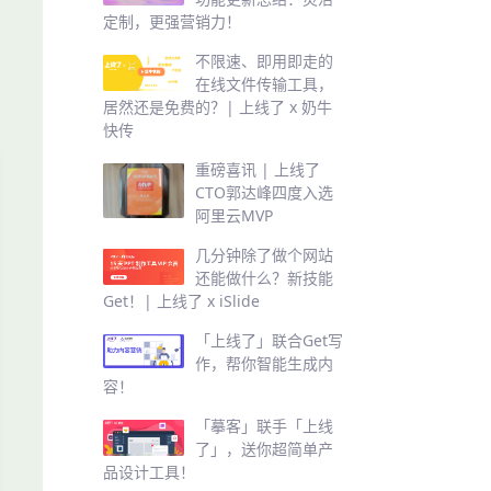
定制，更强营销力！
不限速、即用即走的
在线文件传输工具，
居然还是免费的？| 上线了 x 奶牛
快传
重磅喜讯 | 上线了
CTO郭达峰四度入选
阿里云MVP
几分钟除了做个网站
还能做什么？新技能
Get！| 上线了 x iSlide
「上线了」联合Get写
作，帮你智能生成内
容！
「摹客」联手「上线
了」，送你超简单产
品设计工具！