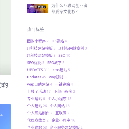
为什么互联网创业者
都爱穿文化衫？
热门标签
团购小程序
H5建站
2
4
IT科技建站模板
IT科技网站案例
3
3
IT科技网站模板
SEO
3
10
SEO优化
SEO教学
3
3
UPDATES
cms建站
311
5
updates
wap建站
45
3
你的
wap自助建站
一键建站
4
4
上线了活动
下单小程序
17
2
专业建站
个人小程序
6
18
个人建站
个人网站
26
18
→
个人网站制作
互联网
2
2
代理商故事
企业小程序
2
16
企业建站
企业服务建站模板
53
2