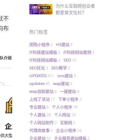
为什么互联网创业者
都爱穿文化衫？
就不
向布
热门标签
团购小程序
H5建站
2
4
IT科技建站模板
IT科技网站案例
3
3
IT科技网站模板
SEO
3
10
SEO优化
SEO教学
3
3
UPDATES
cms建站
311
5
updates
wap建站
45
3
wap自助建站
一键建站
4
4
上线了活动
下单小程序
17
2
专业建站
个人小程序
6
18
个人建站
个人网站
26
18
个人网站制作
互联网
2
2
代理商故事
企业小程序
2
16
企业建站
企业服务建站模板
53
2