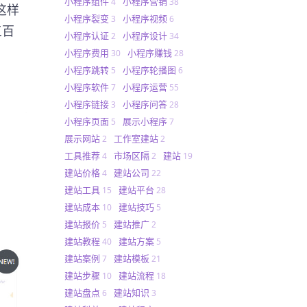
小程序组件
小程序营销
4
38
这样
小程序裂变
小程序视频
3
6
三百
小程序认证
小程序设计
2
34
小程序费用
小程序赚钱
30
28
小程序跳转
小程序轮播图
5
6
小程序软件
小程序运营
7
55
小程序链接
小程序问答
3
28
小程序页面
展示小程序
5
7
展示网站
工作室建站
2
2
工具推荐
市场区隔
建站
4
2
19
建站价格
建站公司
4
22
建站工具
建站平台
15
28
建站成本
建站技巧
10
5
建站报价
建站推广
5
2
建站教程
建站方案
40
5
建站案例
建站模板
7
21
建站步骤
建站流程
10
18
建站盘点
建站知识
6
3