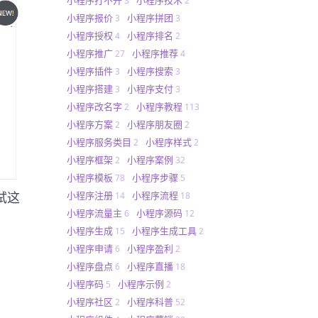
3
2
小程序报价
小程序拼团
3
3
小程序授权
小程序排名
4
2
小程序推广
小程序推荐
27
4
小程序插件
小程序搜索
3
3
小程序搭建
小程序支付
3
3
小程序改名字
小程序教程
2
113
小程序方案
小程序朋友圈
2
2
小程序服务类目
小程序样式
2
2
小程序框架
小程序案例
2
32
小程序模板
小程序步骤
78
5
小程序注册
小程序流程
试这
14
18
小程序流量主
小程序源码
6
12
小程序生成
小程序生成工具
15
2
小程序申请
小程序盈利
6
2
小程序盘点
小程序直播
6
18
小程序码
小程序示例
5
2
小程序社区
小程序科普
2
52