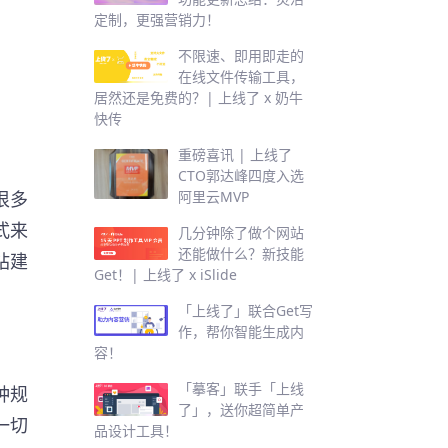
定制，更强营销力！
不限速、即用即走的
在线文件传输工具，
居然还是免费的？| 上线了 x 奶牛
快传
重磅喜讯 | 上线了
CTO郭达峰四度入选
阿里云MVP
很多
式来
几分钟除了做个网站
还能做什么？新技能
站建
Get！| 上线了 x iSlide
「上线了」联合Get写
作，帮你智能生成内
容！
「摹客」联手「上线
种规
了」，送你超简单产
一切
品设计工具！