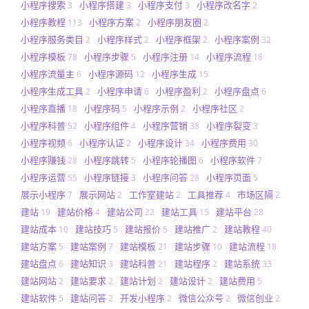
小程序搜索
小程序搭建
小程序支付
小程序改名字
3
3
3
2
小程序教程
小程序方案
小程序朋友圈
113
2
2
小程序服务类目
小程序样式
小程序框架
小程序案例
2
2
2
32
小程序模板
小程序步骤
小程序注册
小程序流程
78
5
14
18
小程序流量主
小程序源码
小程序生成
6
12
15
小程序生成工具
小程序申请
小程序盈利
小程序盘点
2
6
2
6
小程序直播
小程序码
小程序示例
小程序社区
18
5
2
2
小程序科普
小程序组件
小程序营销
小程序裂变
52
4
38
3
小程序视频
小程序认证
小程序设计
小程序费用
6
2
34
30
小程序赚钱
小程序跳转
小程序轮播图
小程序软件
28
5
6
7
小程序运营
小程序链接
小程序问答
小程序页面
55
3
28
5
展示小程序
展示网站
工作室建站
工具推荐
市场区隔
7
2
2
4
2
建站
建站价格
建站公司
建站工具
建站平台
19
4
22
15
28
建站成本
建站技巧
建站报价
建站推广
建站教程
10
5
5
2
40
建站方案
建站案例
建站模板
建站步骤
建站流程
5
7
21
10
18
建站盘点
建站知识
建站科普
建站程序
建站系统
6
3
21
2
33
建站网站
建站要求
建站计划
建站设计
建站费用
2
2
2
2
5
建站软件
建站问答
开发小程序
微信公众号
微信创业
5
2
2
2
2