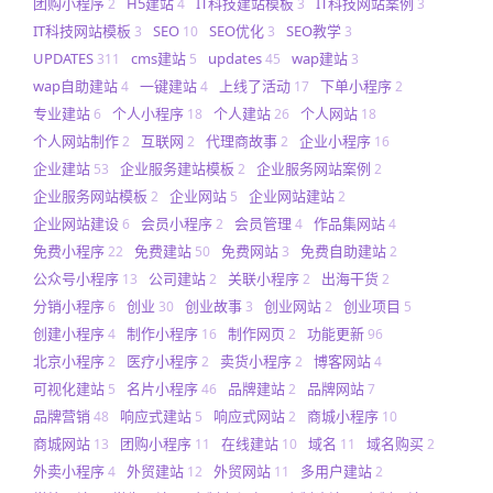
团购小程序
H5建站
IT科技建站模板
IT科技网站案例
2
4
3
3
IT科技网站模板
SEO
SEO优化
SEO教学
3
10
3
3
UPDATES
cms建站
updates
wap建站
311
5
45
3
wap自助建站
一键建站
上线了活动
下单小程序
4
4
17
2
专业建站
个人小程序
个人建站
个人网站
6
18
26
18
个人网站制作
互联网
代理商故事
企业小程序
2
2
2
16
企业建站
企业服务建站模板
企业服务网站案例
53
2
2
企业服务网站模板
企业网站
企业网站建站
2
5
2
企业网站建设
会员小程序
会员管理
作品集网站
6
2
4
4
免费小程序
免费建站
免费网站
免费自助建站
22
50
3
2
公众号小程序
公司建站
关联小程序
出海干货
13
2
2
2
分销小程序
创业
创业故事
创业网站
创业项目
6
30
3
2
5
创建小程序
制作小程序
制作网页
功能更新
4
16
2
96
北京小程序
医疗小程序
卖货小程序
博客网站
2
2
2
4
可视化建站
名片小程序
品牌建站
品牌网站
5
46
2
7
品牌营销
响应式建站
响应式网站
商城小程序
48
5
2
10
商城网站
团购小程序
在线建站
域名
域名购买
13
11
10
11
2
外卖小程序
外贸建站
外贸网站
多用户建站
4
12
11
2