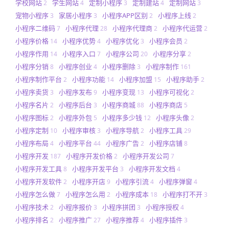
学校网站
学生网站
定制小程序
定制建站
定制网站
2
4
3
4
3
宠物小程序
家居小程序
小程序APP区别
小程序上线
3
3
2
2
小程序二维码
小程序代理
小程序代理商
小程序代运营
7
28
2
2
小程序价格
小程序优势
小程序优化
小程序会员
14
4
3
2
小程序作用
小程序入口
小程序公司
小程序分享
14
7
20
2
小程序分销
小程序创业
小程序删除
小程序制作
8
4
3
161
小程序制作平台
小程序功能
小程序加盟
小程序助手
2
14
15
2
小程序卖货
小程序发布
小程序变现
小程序可视化
3
9
13
2
小程序名片
小程序后台
小程序商城
小程序商店
2
3
88
5
小程序图标
小程序外包
小程序多少钱
小程序头像
2
5
12
2
小程序定制
小程序审核
小程序导航
小程序工具
10
3
2
29
小程序布局
小程序平台
小程序广告
小程序店铺
4
44
2
8
小程序开发
小程序开发价格
小程序开发公司
187
2
7
小程序开发工具
小程序开发平台
小程序开发文档
8
3
4
小程序开发软件
小程序开店
小程序引流
小程序弹窗
2
9
4
4
小程序怎么做
小程序怎么用
小程序成本
小程序打不开
7
2
18
3
小程序技术
小程序报价
小程序拼团
小程序授权
2
3
3
4
小程序排名
小程序推广
小程序推荐
小程序插件
2
27
4
3