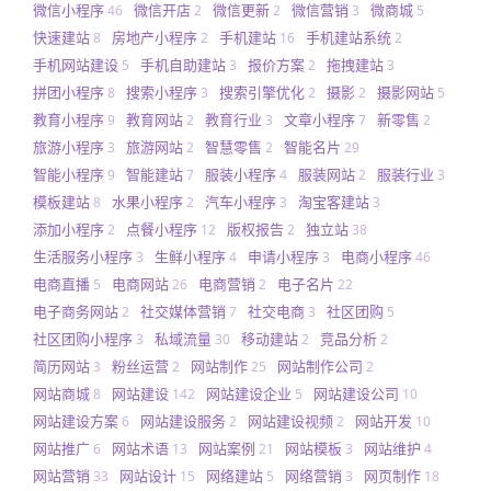
微信小程序
微信开店
微信更新
微信营销
微商城
46
2
2
3
5
快速建站
房地产小程序
手机建站
手机建站系统
8
2
16
2
手机网站建设
手机自助建站
报价方案
拖拽建站
5
3
2
3
拼团小程序
搜索小程序
搜索引擎优化
摄影
摄影网站
8
3
2
2
5
教育小程序
教育网站
教育行业
文章小程序
新零售
9
2
3
7
2
旅游小程序
旅游网站
智慧零售
智能名片
3
2
2
29
智能小程序
智能建站
服装小程序
服装网站
服装行业
9
7
4
2
3
模板建站
水果小程序
汽车小程序
淘宝客建站
8
2
3
3
添加小程序
点餐小程序
版权报告
独立站
2
12
2
38
生活服务小程序
生鲜小程序
申请小程序
电商小程序
3
4
3
46
电商直播
电商网站
电商营销
电子名片
5
26
2
22
电子商务网站
社交媒体营销
社交电商
社区团购
2
7
3
5
社区团购小程序
私域流量
移动建站
竞品分析
3
30
2
2
简历网站
粉丝运营
网站制作
网站制作公司
3
2
25
2
网站商城
网站建设
网站建设企业
网站建设公司
8
142
5
10
网站建设方案
网站建设服务
网站建设视频
网站开发
6
2
2
10
网站推广
网站术语
网站案例
网站模板
网站维护
6
13
21
3
4
网站营销
网站设计
网络建站
网络营销
网页制作
33
15
5
3
18