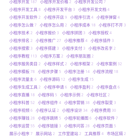
小程序开发
小程序开发价格
小程序开发公司
187
2
7
小程序开发工具
小程序开发平台
小程序开发文档
8
3
4
小程序开发软件
小程序开店
小程序引流
小程序弹窗
2
9
4
4
小程序怎么做
小程序怎么用
小程序成本
小程序打不开
7
2
18
3
小程序技术
小程序报价
小程序拼团
小程序授权
2
3
3
4
小程序排名
小程序推广
小程序推荐
小程序插件
2
27
4
3
小程序搜索
小程序搭建
小程序支付
小程序改名字
3
3
3
2
小程序教程
小程序方案
小程序朋友圈
113
2
2
小程序服务类目
小程序样式
小程序框架
小程序案例
2
2
2
32
小程序模板
小程序步骤
小程序注册
小程序流程
78
5
14
18
小程序流量主
小程序源码
小程序生成
6
12
15
小程序生成工具
小程序申请
小程序盈利
小程序盘点
2
6
2
6
小程序直播
小程序码
小程序示例
小程序社区
18
5
2
2
小程序科普
小程序组件
小程序营销
小程序裂变
52
4
38
3
小程序视频
小程序认证
小程序设计
小程序费用
6
2
34
30
小程序赚钱
小程序跳转
小程序轮播图
小程序软件
28
5
6
7
小程序运营
小程序链接
小程序问答
小程序页面
55
3
28
5
展示小程序
展示网站
工作室建站
工具推荐
市场区隔
7
2
2
4
2