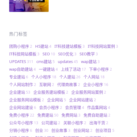
热门标签
团购小程序
H5建站
IT科技建站模板
IT科技网站案例
2
4
3
3
IT科技网站模板
SEO
SEO优化
SEO教学
3
10
3
3
UPDATES
cms建站
updates
wap建站
311
5
45
3
wap自助建站
一键建站
上线了活动
下单小程序
4
4
17
2
专业建站
个人小程序
个人建站
个人网站
6
18
26
18
个人网站制作
互联网
代理商故事
企业小程序
2
2
2
16
企业建站
企业服务建站模板
企业服务网站案例
53
2
2
企业服务网站模板
企业网站
企业网站建站
2
5
2
企业网站建设
会员小程序
会员管理
作品集网站
6
2
4
4
免费小程序
免费建站
免费网站
免费自助建站
22
50
3
2
公众号小程序
公司建站
关联小程序
出海干货
13
2
2
2
分销小程序
创业
创业故事
创业网站
创业项目
6
30
3
2
5