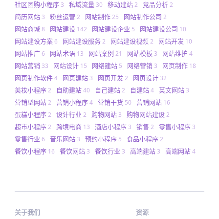
社区团购小程序
私域流量
移动建站
竞品分析
3
30
2
2
简历网站
粉丝运营
网站制作
网站制作公司
3
2
25
2
网站商城
网站建设
网站建设企业
网站建设公司
8
142
5
10
网站建设方案
网站建设服务
网站建设视频
网站开发
6
2
2
10
网站推广
网站术语
网站案例
网站模板
网站维护
6
13
21
3
4
网站营销
网站设计
网络建站
网络营销
网页制作
33
15
5
3
18
网页制作软件
网页建站
网页开发
网页设计
4
3
2
32
美妆小程序
自助建站
自己建站
自建站
英文网站
2
40
2
4
3
营销型网站
营销小程序
营销干货
营销网站
2
4
50
16
蛋糕小程序
设计行业
购物网站
购物网站建设
2
2
3
2
超市小程序
跨境电商
酒店小程序
销售
零售小程序
2
13
3
2
3
零售行业
音乐网站
预约小程序
食品小程序
6
3
5
2
餐饮小程序
餐饮网站
餐饮行业
高端建站
高端网站
16
3
3
3
4
关于我们
资源