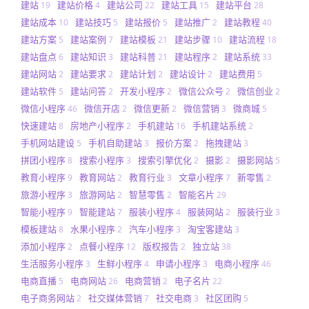
建站
建站价格
建站公司
建站工具
建站平台
19
4
22
15
28
建站成本
建站技巧
建站报价
建站推广
建站教程
10
5
5
2
40
建站方案
建站案例
建站模板
建站步骤
建站流程
5
7
21
10
18
建站盘点
建站知识
建站科普
建站程序
建站系统
6
3
21
2
33
建站网站
建站要求
建站计划
建站设计
建站费用
2
2
2
2
5
建站软件
建站问答
开发小程序
微信公众号
微信创业
5
2
2
2
2
微信小程序
微信开店
微信更新
微信营销
微商城
46
2
2
3
5
快速建站
房地产小程序
手机建站
手机建站系统
8
2
16
2
手机网站建设
手机自助建站
报价方案
拖拽建站
5
3
2
3
拼团小程序
搜索小程序
搜索引擎优化
摄影
摄影网站
8
3
2
2
5
教育小程序
教育网站
教育行业
文章小程序
新零售
9
2
3
7
2
旅游小程序
旅游网站
智慧零售
智能名片
3
2
2
29
智能小程序
智能建站
服装小程序
服装网站
服装行业
9
7
4
2
3
模板建站
水果小程序
汽车小程序
淘宝客建站
8
2
3
3
添加小程序
点餐小程序
版权报告
独立站
2
12
2
38
生活服务小程序
生鲜小程序
申请小程序
电商小程序
3
4
3
46
电商直播
电商网站
电商营销
电子名片
5
26
2
22
电子商务网站
社交媒体营销
社交电商
社区团购
2
7
3
5