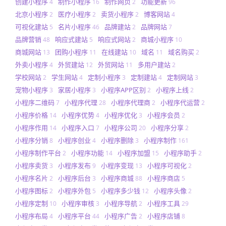
创建小程序
制作小程序
制作网页
功能更新
4
16
2
96
北京小程序
医疗小程序
卖货小程序
博客网站
2
2
2
4
可视化建站
名片小程序
品牌建站
品牌网站
5
46
2
7
品牌营销
响应式建站
响应式网站
商城小程序
48
5
2
10
商城网站
团购小程序
在线建站
域名
域名购买
13
11
10
11
2
外卖小程序
外贸建站
外贸网站
多用户建站
4
12
11
2
学校网站
学生网站
定制小程序
定制建站
定制网站
2
4
3
4
3
宠物小程序
家居小程序
小程序APP区别
小程序上线
3
3
2
2
小程序二维码
小程序代理
小程序代理商
小程序代运营
7
28
2
2
小程序价格
小程序优势
小程序优化
小程序会员
14
4
3
2
小程序作用
小程序入口
小程序公司
小程序分享
14
7
20
2
小程序分销
小程序创业
小程序删除
小程序制作
8
4
3
161
小程序制作平台
小程序功能
小程序加盟
小程序助手
2
14
15
2
小程序卖货
小程序发布
小程序变现
小程序可视化
3
9
13
2
小程序名片
小程序后台
小程序商城
小程序商店
2
3
88
5
小程序图标
小程序外包
小程序多少钱
小程序头像
2
5
12
2
小程序定制
小程序审核
小程序导航
小程序工具
10
3
2
29
小程序布局
小程序平台
小程序广告
小程序店铺
4
44
2
8