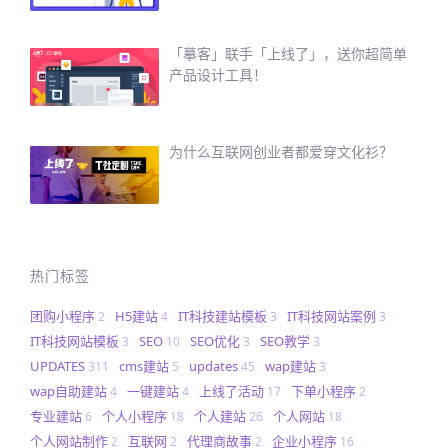
「摹客」联手「上线了」，送你超简单
产品设计工具！
为什么互联网创业者都爱穿文化衫？
热门标签
团购小程序
H5建站
IT科技建站模板
IT科技网站案例
2
4
3
3
IT科技网站模板
SEO
SEO优化
SEO教学
3
10
3
3
UPDATES
cms建站
updates
wap建站
311
5
45
3
wap自助建站
一键建站
上线了活动
下单小程序
4
4
17
2
专业建站
个人小程序
个人建站
个人网站
6
18
26
18
个人网站制作
互联网
代理商故事
企业小程序
2
2
2
16