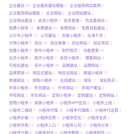
企业建站
企业服务建站模板
企业服务网站案例
53
2
2
企业服务网站模板
企业网站
企业网站建站
2
5
2
企业网站建设
会员小程序
会员管理
作品集网站
6
2
4
4
免费小程序
免费建站
免费网站
免费自助建站
22
50
3
2
公众号小程序
公司建站
关联小程序
出海干货
13
2
2
2
分销小程序
创业
创业故事
创业网站
创业项目
6
30
3
2
5
创建小程序
制作小程序
制作网页
功能更新
4
16
2
96
北京小程序
医疗小程序
卖货小程序
博客网站
2
2
2
4
可视化建站
名片小程序
品牌建站
品牌网站
5
46
2
7
品牌营销
响应式建站
响应式网站
商城小程序
48
5
2
10
商城网站
团购小程序
在线建站
域名
域名购买
13
11
10
11
2
外卖小程序
外贸建站
外贸网站
多用户建站
4
12
11
2
学校网站
学生网站
定制小程序
定制建站
定制网站
2
4
3
4
3
宠物小程序
家居小程序
小程序APP区别
小程序上线
3
3
2
2
小程序二维码
小程序代理
小程序代理商
小程序代运营
7
28
2
2
小程序价格
小程序优势
小程序优化
小程序会员
14
4
3
2
小程序作用
小程序入口
小程序公司
小程序分享
14
7
20
2
小程序分销
小程序创业
小程序删除
小程序制作
8
4
3
161