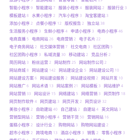
智能小程序
智能建站
服装小程序
服装网站
服装行业
9
7
4
2
3
模板建站
水果小程序
汽车小程序
淘宝客建站
8
2
3
3
添加小程序
点餐小程序
版权报告
独立站
2
12
2
38
生活服务小程序
生鲜小程序
申请小程序
电商小程序
3
4
3
46
电商直播
电商网站
电商营销
电子名片
5
26
2
22
电子商务网站
社交媒体营销
社交电商
社区团购
2
7
3
5
社区团购小程序
私域流量
移动建站
竞品分析
3
30
2
2
简历网站
粉丝运营
网站制作
网站制作公司
3
2
25
2
网站商城
网站建设
网站建设企业
网站建设公司
8
142
5
10
网站建设方案
网站建设服务
网站建设视频
网站开发
6
2
2
10
网站推广
网站术语
网站案例
网站模板
网站维护
6
13
21
3
4
网站营销
网站设计
网络建站
网络营销
网页制作
33
15
5
3
18
网页制作软件
网页建站
网页开发
网页设计
4
3
2
32
美妆小程序
自助建站
自己建站
自建站
英文网站
2
40
2
4
3
营销型网站
营销小程序
营销干货
营销网站
2
4
50
16
蛋糕小程序
设计行业
购物网站
购物网站建设
2
2
3
2
超市小程序
跨境电商
酒店小程序
销售
零售小程序
2
13
3
2
3