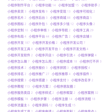
小程序制作平台
小程序功能
小程序加盟
小程序助手
2
14
15
2
小程序卖货
小程序发布
小程序变现
小程序可视化
3
9
13
2
小程序名片
小程序后台
小程序商城
小程序商店
2
3
88
5
小程序图标
小程序外包
小程序多少钱
小程序头像
2
5
12
2
小程序定制
小程序审核
小程序导航
小程序工具
10
3
2
29
小程序布局
小程序平台
小程序广告
小程序店铺
4
44
2
8
小程序开发
小程序开发价格
小程序开发公司
187
2
7
小程序开发工具
小程序开发平台
小程序开发文档
8
3
4
小程序开发软件
小程序开店
小程序引流
小程序弹窗
2
9
4
4
小程序怎么做
小程序怎么用
小程序成本
小程序打不开
7
2
18
3
小程序技术
小程序报价
小程序拼团
小程序授权
2
3
3
4
小程序排名
小程序推广
小程序推荐
小程序插件
2
27
4
3
小程序搜索
小程序搭建
小程序支付
小程序改名字
3
3
3
2
小程序教程
小程序方案
小程序朋友圈
113
2
2
小程序服务类目
小程序样式
小程序框架
小程序案例
2
2
2
32
小程序模板
小程序步骤
小程序注册
小程序流程
78
5
14
18
小程序流量主
小程序源码
小程序生成
6
12
15
小程序生成工具
小程序申请
小程序盈利
小程序盘点
2
6
2
6