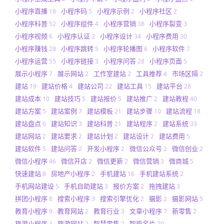
小程序直播
小程序码
小程序示例
小程序社区
18
5
2
2
小程序科普
小程序组件
小程序营销
小程序裂变
52
4
38
3
小程序视频
小程序认证
小程序设计
小程序费用
6
2
34
30
小程序赚钱
小程序跳转
小程序轮播图
小程序软件
28
5
6
7
小程序运营
小程序链接
小程序问答
小程序页面
55
3
28
5
展示小程序
展示网站
工作室建站
工具推荐
市场区隔
7
2
2
4
2
建站
建站价格
建站公司
建站工具
建站平台
19
4
22
15
28
建站成本
建站技巧
建站报价
建站推广
建站教程
10
5
5
2
40
建站方案
建站案例
建站模板
建站步骤
建站流程
5
7
21
10
18
建站盘点
建站知识
建站科普
建站程序
建站系统
6
3
21
2
33
建站网站
建站要求
建站计划
建站设计
建站费用
2
2
2
2
5
建站软件
建站问答
开发小程序
微信公众号
微信创业
5
2
2
2
2
微信小程序
微信开店
微信更新
微信营销
微商城
46
2
2
3
5
快速建站
房地产小程序
手机建站
手机建站系统
8
2
16
2
手机网站建设
手机自助建站
报价方案
拖拽建站
5
3
2
3
拼团小程序
搜索小程序
搜索引擎优化
摄影
摄影网站
8
3
2
2
5
教育小程序
教育网站
教育行业
文章小程序
新零售
9
2
3
7
2
旅游小程序
旅游网站
智慧零售
智能名片
3
2
2
29