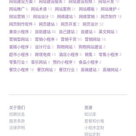
网站建设方案
网站建设服务
网站建设视频
网站开发
6
2
2
10
网站推广
网站术语
网站案例
网站模板
网站维护
6
13
21
3
4
网站营销
网站设计
网络建站
网络营销
网页制作
33
15
5
3
18
网页制作软件
网页建站
网页开发
网页设计
4
3
2
32
美妆小程序
自助建站
自己建站
自建站
英文网站
2
40
2
4
3
营销型网站
营销小程序
营销干货
营销网站
2
4
50
16
蛋糕小程序
设计行业
购物网站
购物网站建设
2
2
3
2
超市小程序
跨境电商
酒店小程序
销售
零售小程序
2
13
3
2
3
零售行业
音乐网站
预约小程序
食品小程序
6
3
5
2
餐饮小程序
餐饮网站
餐饮行业
高端建站
高端网站
16
3
3
3
4
关于我们
资源
招聘信息
知识库
服务条款
套餐和价格
法律声明
小程序定制
网站定制