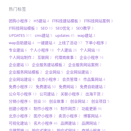
热门标签
团购小程序
H5建站
IT科技建站模板
IT科技网站案例
2
4
3
3
IT科技网站模板
SEO
SEO优化
SEO教学
3
10
3
3
UPDATES
cms建站
updates
wap建站
311
5
45
3
wap自助建站
一键建站
上线了活动
下单小程序
4
4
17
2
专业建站
个人小程序
个人建站
个人网站
6
18
26
18
个人网站制作
互联网
代理商故事
企业小程序
2
2
2
16
企业建站
企业服务建站模板
企业服务网站案例
53
2
2
企业服务网站模板
企业网站
企业网站建站
2
5
2
企业网站建设
会员小程序
会员管理
作品集网站
6
2
4
4
免费小程序
免费建站
免费网站
免费自助建站
22
50
3
2
公众号小程序
公司建站
关联小程序
出海干货
13
2
2
2
分销小程序
创业
创业故事
创业网站
创业项目
6
30
3
2
5
创建小程序
制作小程序
制作网页
功能更新
4
16
2
96
北京小程序
医疗小程序
卖货小程序
博客网站
2
2
2
4
可视化建站
名片小程序
品牌建站
品牌网站
5
46
2
7
品牌营销
响应式建站
响应式网站
商城小程序
48
5
2
10