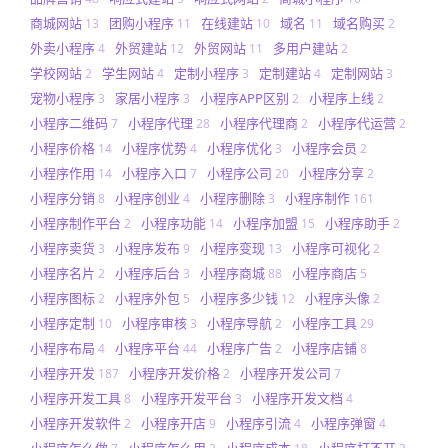
商城网站
团购小程序
在线建站
域名
域名购买
13
11
10
11
2
外卖小程序
外贸建站
外贸网站
多用户建站
4
12
11
2
学校网站
学生网站
定制小程序
定制建站
定制网站
2
4
3
4
3
宠物小程序
家居小程序
小程序APP区别
小程序上线
3
3
2
2
小程序二维码
小程序代理
小程序代理商
小程序代运营
7
28
2
2
小程序价格
小程序优势
小程序优化
小程序会员
14
4
3
2
小程序作用
小程序入口
小程序公司
小程序分享
14
7
20
2
小程序分销
小程序创业
小程序删除
小程序制作
8
4
3
161
小程序制作平台
小程序功能
小程序加盟
小程序助手
2
14
15
2
小程序卖货
小程序发布
小程序变现
小程序可视化
3
9
13
2
小程序名片
小程序后台
小程序商城
小程序商店
2
3
88
5
小程序图标
小程序外包
小程序多少钱
小程序头像
2
5
12
2
小程序定制
小程序审核
小程序导航
小程序工具
10
3
2
29
小程序布局
小程序平台
小程序广告
小程序店铺
4
44
2
8
小程序开发
小程序开发价格
小程序开发公司
187
2
7
小程序开发工具
小程序开发平台
小程序开发文档
8
3
4
小程序开发软件
小程序开店
小程序引流
小程序弹窗
2
9
4
4
小程序怎么做
小程序怎么用
小程序成本
小程序打不开