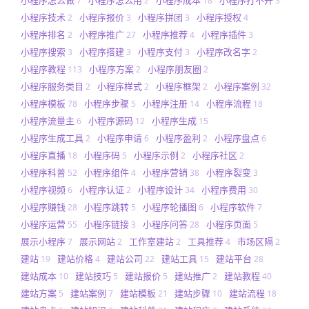
7
2
18
3
小程序技术
小程序报价
小程序拼团
小程序授权
2
3
3
4
小程序排名
小程序推广
小程序推荐
小程序插件
2
27
4
3
小程序搜索
小程序搭建
小程序支付
小程序改名字
3
3
3
2
小程序教程
小程序方案
小程序朋友圈
113
2
2
小程序服务类目
小程序样式
小程序框架
小程序案例
2
2
2
32
小程序模板
小程序步骤
小程序注册
小程序流程
78
5
14
18
小程序流量主
小程序源码
小程序生成
6
12
15
小程序生成工具
小程序申请
小程序盈利
小程序盘点
2
6
2
6
小程序直播
小程序码
小程序示例
小程序社区
18
5
2
2
小程序科普
小程序组件
小程序营销
小程序裂变
52
4
38
3
小程序视频
小程序认证
小程序设计
小程序费用
6
2
34
30
小程序赚钱
小程序跳转
小程序轮播图
小程序软件
28
5
6
7
小程序运营
小程序链接
小程序问答
小程序页面
55
3
28
5
展示小程序
展示网站
工作室建站
工具推荐
市场区隔
7
2
2
4
2
建站
建站价格
建站公司
建站工具
建站平台
19
4
22
15
28
建站成本
建站技巧
建站报价
建站推广
建站教程
10
5
5
2
40
建站方案
建站案例
建站模板
建站步骤
建站流程
5
7
21
10
18