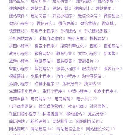
建站盘点
建站知识
建站科普
建站程序
建站系统
6
3
21
2
33
建站网站
建站要求
建站计划
建站设计
建站费用
2
2
2
2
5
建站软件
建站问答
开发小程序
微信公众号
微信创业
5
2
2
2
2
微信小程序
微信开店
微信更新
微信营销
微商城
46
2
2
3
5
快速建站
房地产小程序
手机建站
手机建站系统
8
2
16
2
手机网站建设
手机自助建站
报价方案
拖拽建站
5
3
2
3
拼团小程序
搜索小程序
搜索引擎优化
摄影
摄影网站
8
3
2
2
5
教育小程序
教育网站
教育行业
文章小程序
新零售
9
2
3
7
2
旅游小程序
旅游网站
智慧零售
智能名片
3
2
2
29
智能小程序
智能建站
服装小程序
服装网站
服装行业
9
7
4
2
3
模板建站
水果小程序
汽车小程序
淘宝客建站
8
2
3
3
添加小程序
点餐小程序
版权报告
独立站
2
12
2
38
生活服务小程序
生鲜小程序
申请小程序
电商小程序
3
4
3
46
电商直播
电商网站
电商营销
电子名片
5
26
2
22
电子商务网站
社交媒体营销
社交电商
社区团购
2
7
3
5
社区团购小程序
私域流量
移动建站
竞品分析
3
30
2
2
简历网站
粉丝运营
网站制作
网站制作公司
3
2
25
2
网站商城
网站建设
网站建设企业
网站建设公司
8
142
5
10