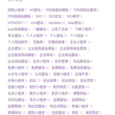
团购小程序
H5建站
IT科技建站模板
IT科技网站案例
2
4
3
3
IT科技网站模板
SEO
SEO优化
SEO教学
3
10
3
3
UPDATES
cms建站
updates
wap建站
311
5
45
3
wap自助建站
一键建站
上线了活动
下单小程序
4
4
17
2
专业建站
个人小程序
个人建站
个人网站
6
18
26
18
个人网站制作
互联网
代理商故事
企业小程序
2
2
2
16
企业建站
企业服务建站模板
企业服务网站案例
53
2
2
企业服务网站模板
企业网站
企业网站建站
2
5
2
企业网站建设
会员小程序
会员管理
作品集网站
6
2
4
4
免费小程序
免费建站
免费网站
免费自助建站
22
50
3
2
公众号小程序
公司建站
关联小程序
出海干货
13
2
2
2
分销小程序
创业
创业故事
创业网站
创业项目
6
30
3
2
5
创建小程序
制作小程序
制作网页
功能更新
4
16
2
96
北京小程序
医疗小程序
卖货小程序
博客网站
2
2
2
4
可视化建站
名片小程序
品牌建站
品牌网站
5
46
2
7
品牌营销
响应式建站
响应式网站
商城小程序
48
5
2
10
商城网站
团购小程序
在线建站
域名
域名购买
13
11
10
11
2