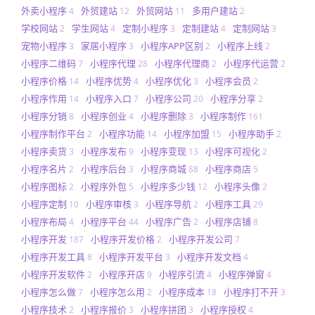
外卖小程序
外贸建站
外贸网站
多用户建站
4
12
11
2
学校网站
学生网站
定制小程序
定制建站
定制网站
2
4
3
4
3
宠物小程序
家居小程序
小程序APP区别
小程序上线
3
3
2
2
小程序二维码
小程序代理
小程序代理商
小程序代运营
7
28
2
2
小程序价格
小程序优势
小程序优化
小程序会员
14
4
3
2
小程序作用
小程序入口
小程序公司
小程序分享
14
7
20
2
小程序分销
小程序创业
小程序删除
小程序制作
8
4
3
161
小程序制作平台
小程序功能
小程序加盟
小程序助手
2
14
15
2
小程序卖货
小程序发布
小程序变现
小程序可视化
3
9
13
2
小程序名片
小程序后台
小程序商城
小程序商店
2
3
88
5
小程序图标
小程序外包
小程序多少钱
小程序头像
2
5
12
2
小程序定制
小程序审核
小程序导航
小程序工具
10
3
2
29
小程序布局
小程序平台
小程序广告
小程序店铺
4
44
2
8
小程序开发
小程序开发价格
小程序开发公司
187
2
7
小程序开发工具
小程序开发平台
小程序开发文档
8
3
4
小程序开发软件
小程序开店
小程序引流
小程序弹窗
2
9
4
4
小程序怎么做
小程序怎么用
小程序成本
小程序打不开
7
2
18
3
小程序技术
小程序报价
小程序拼团
小程序授权
2
3
3
4