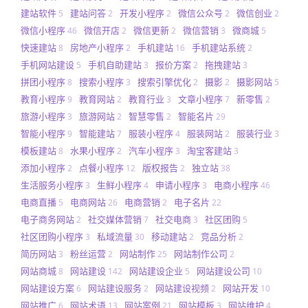
建站软件
建站问答
开发小程序
微信公众号
微信创业
5
2
2
2
2
微信小程序
微信开店
微信更新
微信营销
微商城
46
2
2
3
5
快速建站
房地产小程序
手机建站
手机建站系统
8
2
16
2
手机网站建设
手机自助建站
报价方案
拖拽建站
5
3
2
3
拼团小程序
搜索小程序
搜索引擎优化
摄影
摄影网站
8
3
2
2
5
教育小程序
教育网站
教育行业
文章小程序
新零售
9
2
3
7
2
旅游小程序
旅游网站
智慧零售
智能名片
3
2
2
29
智能小程序
智能建站
服装小程序
服装网站
服装行业
9
7
4
2
3
模板建站
水果小程序
汽车小程序
淘宝客建站
8
2
3
3
添加小程序
点餐小程序
版权报告
独立站
2
12
2
38
生活服务小程序
生鲜小程序
申请小程序
电商小程序
3
4
3
46
电商直播
电商网站
电商营销
电子名片
5
26
2
22
电子商务网站
社交媒体营销
社交电商
社区团购
2
7
3
5
社区团购小程序
私域流量
移动建站
竞品分析
3
30
2
2
简历网站
粉丝运营
网站制作
网站制作公司
3
2
25
2
网站商城
网站建设
网站建设企业
网站建设公司
8
142
5
10
网站建设方案
网站建设服务
网站建设视频
网站开发
6
2
2
10
网站推广
网站术语
网站案例
网站模板
网站维护
6
13
21
3
4