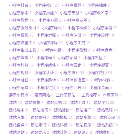
小程序排名
小程序推广
小程序推荐
小程序插件
2
27
4
3
小程序搜索
小程序搭建
小程序支付
小程序改名字
3
3
3
2
小程序教程
小程序方案
小程序朋友圈
113
2
2
小程序服务类目
小程序样式
小程序框架
小程序案例
2
2
2
32
小程序模板
小程序步骤
小程序注册
小程序流程
78
5
14
18
小程序流量主
小程序源码
小程序生成
6
12
15
小程序生成工具
小程序申请
小程序盈利
小程序盘点
2
6
2
6
小程序直播
小程序码
小程序示例
小程序社区
18
5
2
2
小程序科普
小程序组件
小程序营销
小程序裂变
52
4
38
3
小程序视频
小程序认证
小程序设计
小程序费用
6
2
34
30
小程序赚钱
小程序跳转
小程序轮播图
小程序软件
28
5
6
7
小程序运营
小程序链接
小程序问答
小程序页面
55
3
28
5
展示小程序
展示网站
工作室建站
工具推荐
市场区隔
7
2
2
4
2
建站
建站价格
建站公司
建站工具
建站平台
19
4
22
15
28
建站成本
建站技巧
建站报价
建站推广
建站教程
10
5
5
2
40
建站方案
建站案例
建站模板
建站步骤
建站流程
5
7
21
10
18
建站盘点
建站知识
建站科普
建站程序
建站系统
6
3
21
2
33
建站网站
建站要求
建站计划
建站设计
建站费用
2
2
2
2
5