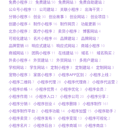
免费小程序
免费建站
免费网站
免费自助建站
22
50
3
2
公众号小程序
公司建站
关联小程序
出海干货
13
2
2
2
分销小程序
创业
创业故事
创业网站
创业项目
6
30
3
2
5
创建小程序
制作小程序
制作网页
功能更新
4
16
2
96
北京小程序
医疗小程序
卖货小程序
博客网站
2
2
2
4
可视化建站
名片小程序
品牌建站
品牌网站
5
46
2
7
品牌营销
响应式建站
响应式网站
商城小程序
48
5
2
10
商城网站
团购小程序
在线建站
域名
域名购买
13
11
10
11
2
外卖小程序
外贸建站
外贸网站
多用户建站
4
12
11
2
学校网站
学生网站
定制小程序
定制建站
定制网站
2
4
3
4
3
宠物小程序
家居小程序
小程序APP区别
小程序上线
3
3
2
2
小程序二维码
小程序代理
小程序代理商
小程序代运营
7
28
2
2
小程序价格
小程序优势
小程序优化
小程序会员
14
4
3
2
小程序作用
小程序入口
小程序公司
小程序分享
14
7
20
2
小程序分销
小程序创业
小程序删除
小程序制作
8
4
3
161
小程序制作平台
小程序功能
小程序加盟
小程序助手
2
14
15
2
小程序卖货
小程序发布
小程序变现
小程序可视化
3
9
13
2
小程序名片
小程序后台
小程序商城
小程序商店
2
3
88
5