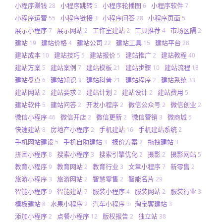
小程序赚钱
小程序跳转
小程序轮播图
小程序软件
28
5
6
7
小程序运营
小程序链接
小程序问答
小程序页面
55
3
28
5
展示小程序
展示网站
工作室建站
工具推荐
市场区隔
7
2
2
4
2
建站
建站价格
建站公司
建站工具
建站平台
19
4
22
15
28
建站成本
建站技巧
建站报价
建站推广
建站教程
10
5
5
2
40
建站方案
建站案例
建站模板
建站步骤
建站流程
5
7
21
10
18
建站盘点
建站知识
建站科普
建站程序
建站系统
6
3
21
2
33
建站网站
建站要求
建站计划
建站设计
建站费用
2
2
2
2
5
建站软件
建站问答
开发小程序
微信公众号
微信创业
5
2
2
2
2
微信小程序
微信开店
微信更新
微信营销
微商城
46
2
2
3
5
快速建站
房地产小程序
手机建站
手机建站系统
8
2
16
2
手机网站建设
手机自助建站
报价方案
拖拽建站
5
3
2
3
拼团小程序
搜索小程序
搜索引擎优化
摄影
摄影网站
8
3
2
2
5
教育小程序
教育网站
教育行业
文章小程序
新零售
9
2
3
7
2
旅游小程序
旅游网站
智慧零售
智能名片
3
2
2
29
智能小程序
智能建站
服装小程序
服装网站
服装行业
9
7
4
2
3
模板建站
水果小程序
汽车小程序
淘宝客建站
8
2
3
3
添加小程序
点餐小程序
版权报告
独立站
2
12
2
38