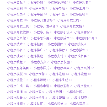
小程序图标
小程序外包
小程序多少钱
小程序头像
2
5
12
2
小程序定制
小程序审核
小程序导航
小程序工具
10
3
2
29
小程序布局
小程序平台
小程序广告
小程序店铺
4
44
2
8
小程序开发
小程序开发价格
小程序开发公司
187
2
7
小程序开发工具
小程序开发平台
小程序开发文档
8
3
4
小程序开发软件
小程序开店
小程序引流
小程序弹窗
2
9
4
4
小程序怎么做
小程序怎么用
小程序成本
小程序打不开
7
2
18
3
小程序技术
小程序报价
小程序拼团
小程序授权
2
3
3
4
小程序排名
小程序推广
小程序推荐
小程序插件
2
27
4
3
小程序搜索
小程序搭建
小程序支付
小程序改名字
3
3
3
2
小程序教程
小程序方案
小程序朋友圈
113
2
2
小程序服务类目
小程序样式
小程序框架
小程序案例
2
2
2
32
小程序模板
小程序步骤
小程序注册
小程序流程
78
5
14
18
小程序流量主
小程序源码
小程序生成
6
12
15
小程序生成工具
小程序申请
小程序盈利
小程序盘点
2
6
2
6
小程序直播
小程序码
小程序示例
小程序社区
18
5
2
2
小程序科普
小程序组件
小程序营销
小程序裂变
52
4
38
3
小程序视频
小程序认证
小程序设计
小程序费用
6
2
34
30