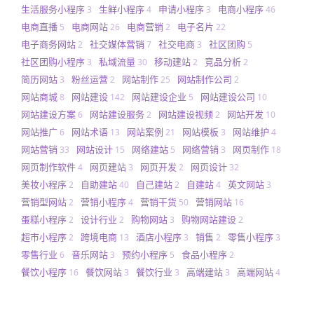
生活服务小程序
生鲜小程序
申请小程序
电商小程序
3
4
3
46
电商直播
电商网站
电商营销
电子名片
5
26
2
22
电子商务网站
社交媒体营销
社交电商
社区团购
2
7
3
5
社区团购小程序
私域流量
移动建站
竞品分析
3
30
2
2
简历网站
粉丝运营
网站制作
网站制作公司
3
2
25
2
网站商城
网站建设
网站建设企业
网站建设公司
8
142
5
10
网站建设方案
网站建设服务
网站建设视频
网站开发
6
2
2
10
网站推广
网站术语
网站案例
网站模板
网站维护
6
13
21
3
4
网站营销
网站设计
网络建站
网络营销
网页制作
33
15
5
3
18
网页制作软件
网页建站
网页开发
网页设计
4
3
2
32
美妆小程序
自助建站
自己建站
自建站
英文网站
2
40
2
4
3
营销型网站
营销小程序
营销干货
营销网站
2
4
50
16
蛋糕小程序
设计行业
购物网站
购物网站建设
2
2
3
2
超市小程序
跨境电商
酒店小程序
销售
零售小程序
2
13
3
2
3
零售行业
音乐网站
预约小程序
食品小程序
6
3
5
2
餐饮小程序
餐饮网站
餐饮行业
高端建站
高端网站
16
3
3
3
4