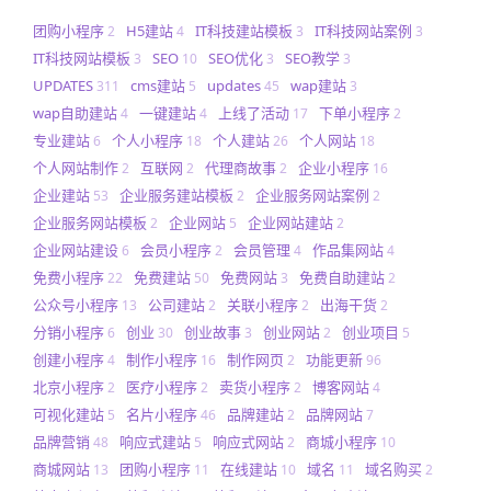
团购小程序
H5建站
IT科技建站模板
IT科技网站案例
2
4
3
3
IT科技网站模板
SEO
SEO优化
SEO教学
3
10
3
3
UPDATES
cms建站
updates
wap建站
311
5
45
3
wap自助建站
一键建站
上线了活动
下单小程序
4
4
17
2
专业建站
个人小程序
个人建站
个人网站
6
18
26
18
个人网站制作
互联网
代理商故事
企业小程序
2
2
2
16
企业建站
企业服务建站模板
企业服务网站案例
53
2
2
企业服务网站模板
企业网站
企业网站建站
2
5
2
企业网站建设
会员小程序
会员管理
作品集网站
6
2
4
4
免费小程序
免费建站
免费网站
免费自助建站
22
50
3
2
公众号小程序
公司建站
关联小程序
出海干货
13
2
2
2
分销小程序
创业
创业故事
创业网站
创业项目
6
30
3
2
5
创建小程序
制作小程序
制作网页
功能更新
4
16
2
96
北京小程序
医疗小程序
卖货小程序
博客网站
2
2
2
4
可视化建站
名片小程序
品牌建站
品牌网站
5
46
2
7
品牌营销
响应式建站
响应式网站
商城小程序
48
5
2
10
商城网站
团购小程序
在线建站
域名
域名购买
13
11
10
11
2