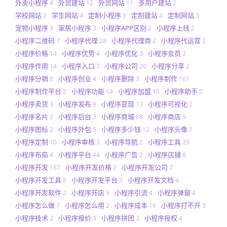
外卖小程序
外贸建站
外贸网站
多用户建站
4
12
11
2
学校网站
学生网站
定制小程序
定制建站
定制网站
2
4
3
4
3
宠物小程序
家居小程序
小程序APP区别
小程序上线
3
3
2
2
小程序二维码
小程序代理
小程序代理商
小程序代运营
7
28
2
2
小程序价格
小程序优势
小程序优化
小程序会员
14
4
3
2
小程序作用
小程序入口
小程序公司
小程序分享
14
7
20
2
小程序分销
小程序创业
小程序删除
小程序制作
8
4
3
161
小程序制作平台
小程序功能
小程序加盟
小程序助手
2
14
15
2
小程序卖货
小程序发布
小程序变现
小程序可视化
3
9
13
2
小程序名片
小程序后台
小程序商城
小程序商店
2
3
88
5
小程序图标
小程序外包
小程序多少钱
小程序头像
2
5
12
2
小程序定制
小程序审核
小程序导航
小程序工具
10
3
2
29
小程序布局
小程序平台
小程序广告
小程序店铺
4
44
2
8
小程序开发
小程序开发价格
小程序开发公司
187
2
7
小程序开发工具
小程序开发平台
小程序开发文档
8
3
4
小程序开发软件
小程序开店
小程序引流
小程序弹窗
2
9
4
4
小程序怎么做
小程序怎么用
小程序成本
小程序打不开
7
2
18
3
小程序技术
小程序报价
小程序拼团
小程序授权
2
3
3
4