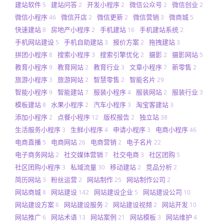
建站软件
建站问答
开发小程序
微信公众号
微信创业
5
2
2
2
2
微信小程序
微信开店
微信更新
微信营销
微商城
46
2
2
3
5
快速建站
房地产小程序
手机建站
手机建站系统
8
2
16
2
手机网站建设
手机自助建站
报价方案
拖拽建站
5
3
2
3
拼团小程序
搜索小程序
搜索引擎优化
摄影
摄影网站
8
3
2
2
5
教育小程序
教育网站
教育行业
文章小程序
新零售
9
2
3
7
2
旅游小程序
旅游网站
智慧零售
智能名片
3
2
2
29
智能小程序
智能建站
服装小程序
服装网站
服装行业
9
7
4
2
3
模板建站
水果小程序
汽车小程序
淘宝客建站
8
2
3
3
添加小程序
点餐小程序
版权报告
独立站
2
12
2
38
生活服务小程序
生鲜小程序
申请小程序
电商小程序
3
4
3
46
电商直播
电商网站
电商营销
电子名片
5
26
2
22
电子商务网站
社交媒体营销
社交电商
社区团购
2
7
3
5
社区团购小程序
私域流量
移动建站
竞品分析
3
30
2
2
简历网站
粉丝运营
网站制作
网站制作公司
3
2
25
2
网站商城
网站建设
网站建设企业
网站建设公司
8
142
5
10
网站建设方案
网站建设服务
网站建设视频
网站开发
6
2
2
10
网站推广
网站术语
网站案例
网站模板
网站维护
6
13
21
3
4