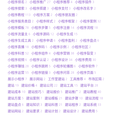
小程序排名
小程序推广
小程序推荐
小程序插件
2
27
4
3
小程序搜索
小程序搭建
小程序支付
小程序改名字
3
3
3
2
小程序教程
小程序方案
小程序朋友圈
113
2
2
小程序服务类目
小程序样式
小程序框架
小程序案例
2
2
2
32
小程序模板
小程序步骤
小程序注册
小程序流程
78
5
14
18
小程序流量主
小程序源码
小程序生成
6
12
15
小程序生成工具
小程序申请
小程序盈利
小程序盘点
2
6
2
6
小程序直播
小程序码
小程序示例
小程序社区
18
5
2
2
小程序科普
小程序组件
小程序营销
小程序裂变
52
4
38
3
小程序视频
小程序认证
小程序设计
小程序费用
6
2
34
30
小程序赚钱
小程序跳转
小程序轮播图
小程序软件
28
5
6
7
小程序运营
小程序链接
小程序问答
小程序页面
55
3
28
5
展示小程序
展示网站
工作室建站
工具推荐
市场区隔
7
2
2
4
2
建站
建站价格
建站公司
建站工具
建站平台
19
4
22
15
28
建站成本
建站技巧
建站报价
建站推广
建站教程
10
5
5
2
40
建站方案
建站案例
建站模板
建站步骤
建站流程
5
7
21
10
18
建站盘点
建站知识
建站科普
建站程序
建站系统
6
3
21
2
33
建站网站
建站要求
建站计划
建站设计
建站费用
2
2
2
2
5