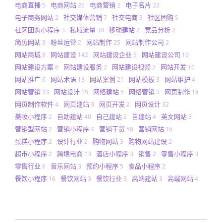
电商直播
电商网站
电商营销
电子名片
5
26
2
22
电子商务网站
社交媒体营销
社交电商
社区团购
2
7
3
5
社区团购小程序
私域流量
移动建站
竞品分析
3
30
2
2
简历网站
粉丝运营
网站制作
网站制作公司
3
2
25
2
网站商城
网站建设
网站建设企业
网站建设公司
8
142
5
10
网站建设方案
网站建设服务
网站建设视频
网站开发
6
2
2
10
网站推广
网站术语
网站案例
网站模板
网站维护
6
13
21
3
4
网站营销
网站设计
网络建站
网络营销
网页制作
33
15
5
3
18
网页制作软件
网页建站
网页开发
网页设计
4
3
2
32
美妆小程序
自助建站
自己建站
自建站
英文网站
2
40
2
4
3
营销型网站
营销小程序
营销干货
营销网站
2
4
50
16
蛋糕小程序
设计行业
购物网站
购物网站建设
2
2
3
2
超市小程序
跨境电商
酒店小程序
销售
零售小程序
2
13
3
2
3
零售行业
音乐网站
预约小程序
食品小程序
6
3
5
2
餐饮小程序
餐饮网站
餐饮行业
高端建站
高端网站
16
3
3
3
4