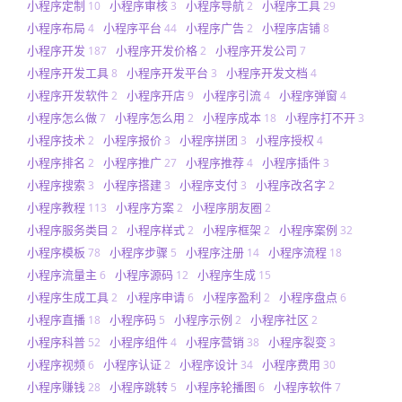
小程序定制
小程序审核
小程序导航
小程序工具
10
3
2
29
小程序布局
小程序平台
小程序广告
小程序店铺
4
44
2
8
小程序开发
小程序开发价格
小程序开发公司
187
2
7
小程序开发工具
小程序开发平台
小程序开发文档
8
3
4
小程序开发软件
小程序开店
小程序引流
小程序弹窗
2
9
4
4
小程序怎么做
小程序怎么用
小程序成本
小程序打不开
7
2
18
3
小程序技术
小程序报价
小程序拼团
小程序授权
2
3
3
4
小程序排名
小程序推广
小程序推荐
小程序插件
2
27
4
3
小程序搜索
小程序搭建
小程序支付
小程序改名字
3
3
3
2
小程序教程
小程序方案
小程序朋友圈
113
2
2
小程序服务类目
小程序样式
小程序框架
小程序案例
2
2
2
32
小程序模板
小程序步骤
小程序注册
小程序流程
78
5
14
18
小程序流量主
小程序源码
小程序生成
6
12
15
小程序生成工具
小程序申请
小程序盈利
小程序盘点
2
6
2
6
小程序直播
小程序码
小程序示例
小程序社区
18
5
2
2
小程序科普
小程序组件
小程序营销
小程序裂变
52
4
38
3
小程序视频
小程序认证
小程序设计
小程序费用
6
2
34
30
小程序赚钱
小程序跳转
小程序轮播图
小程序软件
28
5
6
7