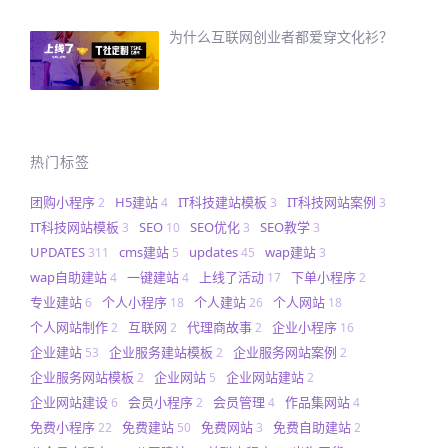
为什么互联网创业者都爱穿文化衫？
热门标签
团购小程序
H5建站
IT科技建站模板
IT科技网站案例
2
4
3
3
IT科技网站模板
SEO
SEO优化
SEO教学
3
10
3
3
UPDATES
cms建站
updates
wap建站
311
5
45
3
wap自助建站
一键建站
上线了活动
下单小程序
4
4
17
2
专业建站
个人小程序
个人建站
个人网站
6
18
26
18
个人网站制作
互联网
代理商故事
企业小程序
2
2
2
16
企业建站
企业服务建站模板
企业服务网站案例
53
2
2
企业服务网站模板
企业网站
企业网站建站
2
5
2
企业网站建设
会员小程序
会员管理
作品集网站
6
2
4
4
免费小程序
免费建站
免费网站
免费自助建站
22
50
3
2