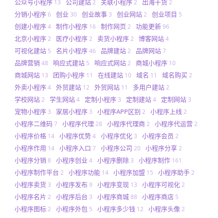
公众号小程序
公司建站
关联小程序
出海干货
13
2
2
2
分销小程序
创业
创业故事
创业网站
创业项目
6
30
3
2
5
创建小程序
制作小程序
制作网页
功能更新
4
16
2
96
北京小程序
医疗小程序
卖货小程序
博客网站
2
2
2
4
可视化建站
名片小程序
品牌建站
品牌网站
5
46
2
7
品牌营销
响应式建站
响应式网站
商城小程序
48
5
2
10
商城网站
团购小程序
在线建站
域名
域名购买
13
11
10
11
2
外卖小程序
外贸建站
外贸网站
多用户建站
4
12
11
2
学校网站
学生网站
定制小程序
定制建站
定制网站
2
4
3
4
3
宠物小程序
家居小程序
小程序APP区别
小程序上线
3
3
2
2
小程序二维码
小程序代理
小程序代理商
小程序代运营
7
28
2
2
小程序价格
小程序优势
小程序优化
小程序会员
14
4
3
2
小程序作用
小程序入口
小程序公司
小程序分享
14
7
20
2
小程序分销
小程序创业
小程序删除
小程序制作
8
4
3
161
小程序制作平台
小程序功能
小程序加盟
小程序助手
2
14
15
2
小程序卖货
小程序发布
小程序变现
小程序可视化
3
9
13
2
小程序名片
小程序后台
小程序商城
小程序商店
2
3
88
5
小程序图标
小程序外包
小程序多少钱
小程序头像
2
5
12
2