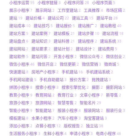
小程序运营
小程序链接
小程序问答
小程序页面
55
3
28
5
展示小程序
展示网站
工作室建站
工具推荐
市场区隔
7
2
2
4
2
建站
建站价格
建站公司
建站工具
建站平台
19
4
22
15
28
建站成本
建站技巧
建站报价
建站推广
建站教程
10
5
5
2
40
建站方案
建站案例
建站模板
建站步骤
建站流程
5
7
21
10
18
建站盘点
建站知识
建站科普
建站程序
建站系统
6
3
21
2
33
建站网站
建站要求
建站计划
建站设计
建站费用
2
2
2
2
5
建站软件
建站问答
开发小程序
微信公众号
微信创业
5
2
2
2
2
微信小程序
微信开店
微信更新
微信营销
微商城
46
2
2
3
5
快速建站
房地产小程序
手机建站
手机建站系统
8
2
16
2
手机网站建设
手机自助建站
报价方案
拖拽建站
5
3
2
3
拼团小程序
搜索小程序
搜索引擎优化
摄影
摄影网站
8
3
2
2
5
教育小程序
教育网站
教育行业
文章小程序
新零售
9
2
3
7
2
旅游小程序
旅游网站
智慧零售
智能名片
3
2
2
29
智能小程序
智能建站
服装小程序
服装网站
服装行业
9
7
4
2
3
模板建站
水果小程序
汽车小程序
淘宝客建站
8
2
3
3
添加小程序
点餐小程序
版权报告
独立站
2
12
2
38
生活服务小程序
生鲜小程序
申请小程序
电商小程序
3
4
3
46