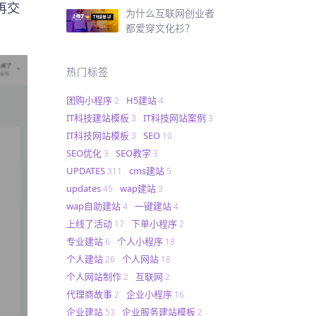
再交
为什么互联网创业者
都爱穿文化衫？
热门标签
团购小程序
H5建站
2
4
IT科技建站模板
IT科技网站案例
3
3
IT科技网站模板
SEO
3
10
SEO优化
SEO教学
3
3
UPDATES
cms建站
311
5
updates
wap建站
45
3
wap自助建站
一键建站
4
4
上线了活动
下单小程序
17
2
专业建站
个人小程序
6
18
个人建站
个人网站
26
18
个人网站制作
互联网
2
2
代理商故事
企业小程序
2
16
企业建站
企业服务建站模板
53
2