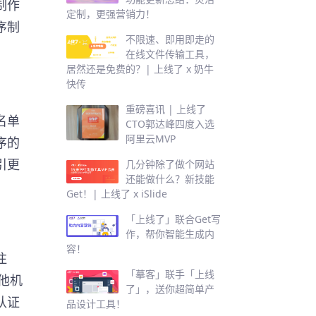
制作
定制，更强营销力！
序制
不限速、即用即走的
在线文件传输工具，
居然还是免费的？| 上线了 x 奶牛
快传
重磅喜讯 | 上线了
名单
CTO郭达峰四度入选
阿里云MVP
序的
引更
几分钟除了做个网站
还能做什么？新技能
Get！| 上线了 x iSlide
「上线了」联合Get写
作，帮你智能生成内
容！
注
「摹客」联手「上线
他机
了」，送你超简单产
认证
品设计工具！