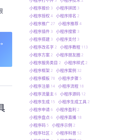
3
2
小程序报价
小程序拼团
3
3
很
小程序授权
小程序排名
4
2
小程序推广
小程序推荐
27
4
小程序插件
小程序搜索
3
3
→
小程序搭建
小程序支付
3
3
小程序改名字
小程序教程
2
113
小程序方案
小程序朋友圈
2
2
小程序服务类目
小程序样式
2
2
小程序框架
小程序案例
2
32
小程序模板
小程序步骤
78
5
小程序注册
小程序流程
14
18
小程序流量主
小程序源码
6
12
小程序生成
小程序生成工具
15
2
具
小程序申请
小程序盈利
6
2
小程序盘点
小程序直播
6
18
小程序码
小程序示例
5
2
小程序社区
小程序科普
2
52