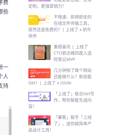
序费
定制，更强营销力！
哪些
不限速、即用即走的
在线文件传输工具，
居然还是免费的？| 上线了 x 奶牛
快传
重磅喜讯 | 上线了
CTO郭达峰四度入选
阿里云MVP
册一
几分钟除了做个网站
个人
还能做什么？新技能
Get！| 上线了 x iSlide
支持
「上线了」联合Get写
作，帮你智能生成内
容！
「摹客」联手「上线
了」，送你超简单产
品设计工具！