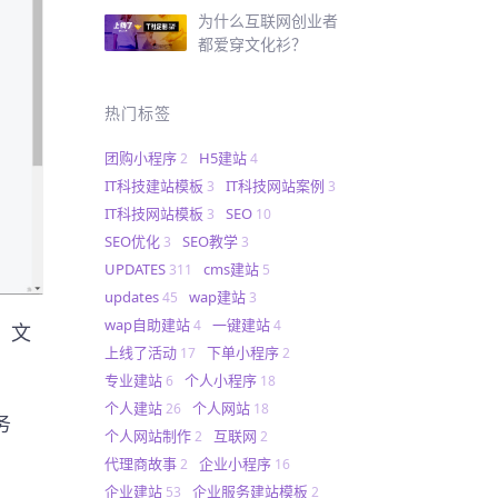
为什么互联网创业者
都爱穿文化衫？
热门标签
团购小程序
H5建站
2
4
IT科技建站模板
IT科技网站案例
3
3
IT科技网站模板
SEO
3
10
SEO优化
SEO教学
3
3
UPDATES
cms建站
311
5
updates
wap建站
45
3
wap自助建站
一键建站
4
4
、文
上线了活动
下单小程序
17
2
专业建站
个人小程序
6
18
个人建站
个人网站
26
18
务
个人网站制作
互联网
2
2
代理商故事
企业小程序
2
16
企业建站
企业服务建站模板
53
2