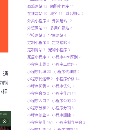
商城网站
团购小程序
13
11
在线建站
域名
域名购买
10
11
2
外卖小程序
外贸建站
4
12
外贸网站
多用户建站
11
2
学校网站
学生网站
2
4
定制小程序
定制建站
3
4
定制网站
宠物小程序
3
3
家居小程序
小程序APP区别
3
2
小程序上线
小程序二维码
2
7
小程序代理
小程序代理商
28
2
？通
小程序代运营
小程序价格
2
14
功能
小程序优势
小程序优化
4
3
小程
小程序会员
小程序作用
2
14
小程序入口
小程序公司
7
20
小程序分享
小程序分销
2
8
小程序创业
小程序删除
4
3
小程序制作
小程序制作平台
161
2
小程序功能
小程序加盟
14
15