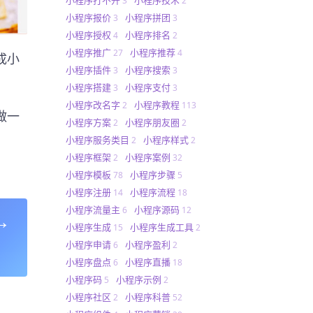
3
2
小程序报价
小程序拼团
3
3
小程序授权
小程序排名
4
2
小程序推广
小程序推荐
27
4
成小
小程序插件
小程序搜索
3
3
小程序搭建
小程序支付
3
3
小程序改名字
小程序教程
2
113
做一
小程序方案
小程序朋友圈
2
2
小程序服务类目
小程序样式
2
2
小程序框架
小程序案例
2
32
小程序模板
小程序步骤
78
5
小程序注册
小程序流程
14
18
小程序流量主
小程序源码
6
12
→
小程序生成
小程序生成工具
15
2
小程序申请
小程序盈利
6
2
小程序盘点
小程序直播
6
18
小程序码
小程序示例
5
2
小程序社区
小程序科普
2
52