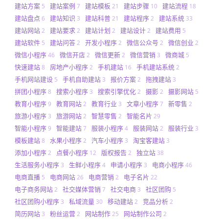
建站方案
建站案例
建站模板
建站步骤
建站流程
5
7
21
10
18
建站盘点
建站知识
建站科普
建站程序
建站系统
6
3
21
2
33
建站网站
建站要求
建站计划
建站设计
建站费用
2
2
2
2
5
建站软件
建站问答
开发小程序
微信公众号
微信创业
5
2
2
2
2
微信小程序
微信开店
微信更新
微信营销
微商城
46
2
2
3
5
快速建站
房地产小程序
手机建站
手机建站系统
8
2
16
2
手机网站建设
手机自助建站
报价方案
拖拽建站
5
3
2
3
拼团小程序
搜索小程序
搜索引擎优化
摄影
摄影网站
8
3
2
2
5
教育小程序
教育网站
教育行业
文章小程序
新零售
9
2
3
7
2
旅游小程序
旅游网站
智慧零售
智能名片
3
2
2
29
智能小程序
智能建站
服装小程序
服装网站
服装行业
9
7
4
2
3
模板建站
水果小程序
汽车小程序
淘宝客建站
8
2
3
3
添加小程序
点餐小程序
版权报告
独立站
2
12
2
38
生活服务小程序
生鲜小程序
申请小程序
电商小程序
3
4
3
46
电商直播
电商网站
电商营销
电子名片
5
26
2
22
电子商务网站
社交媒体营销
社交电商
社区团购
2
7
3
5
社区团购小程序
私域流量
移动建站
竞品分析
3
30
2
2
简历网站
粉丝运营
网站制作
网站制作公司
3
2
25
2