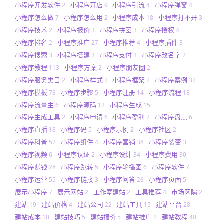
小程序开发软件
小程序开店
小程序引流
小程序弹窗
2
9
4
4
小程序怎么做
小程序怎么用
小程序成本
小程序打不开
7
2
18
3
小程序技术
小程序报价
小程序拼团
小程序授权
2
3
3
4
小程序排名
小程序推广
小程序推荐
小程序插件
2
27
4
3
小程序搜索
小程序搭建
小程序支付
小程序改名字
3
3
3
2
小程序教程
小程序方案
小程序朋友圈
113
2
2
小程序服务类目
小程序样式
小程序框架
小程序案例
2
2
2
32
小程序模板
小程序步骤
小程序注册
小程序流程
78
5
14
18
小程序流量主
小程序源码
小程序生成
6
12
15
小程序生成工具
小程序申请
小程序盈利
小程序盘点
2
6
2
6
小程序直播
小程序码
小程序示例
小程序社区
18
5
2
2
小程序科普
小程序组件
小程序营销
小程序裂变
52
4
38
3
小程序视频
小程序认证
小程序设计
小程序费用
6
2
34
30
小程序赚钱
小程序跳转
小程序轮播图
小程序软件
28
5
6
7
小程序运营
小程序链接
小程序问答
小程序页面
55
3
28
5
展示小程序
展示网站
工作室建站
工具推荐
市场区隔
7
2
2
4
2
建站
建站价格
建站公司
建站工具
建站平台
19
4
22
15
28
建站成本
建站技巧
建站报价
建站推广
建站教程
10
5
5
2
40