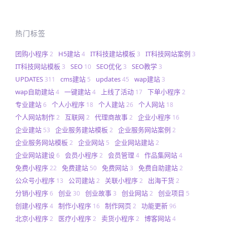
热门标签
团购小程序
H5建站
IT科技建站模板
IT科技网站案例
2
4
3
3
IT科技网站模板
SEO
SEO优化
SEO教学
3
10
3
3
UPDATES
cms建站
updates
wap建站
311
5
45
3
wap自助建站
一键建站
上线了活动
下单小程序
4
4
17
2
专业建站
个人小程序
个人建站
个人网站
6
18
26
18
个人网站制作
互联网
代理商故事
企业小程序
2
2
2
16
企业建站
企业服务建站模板
企业服务网站案例
53
2
2
企业服务网站模板
企业网站
企业网站建站
2
5
2
企业网站建设
会员小程序
会员管理
作品集网站
6
2
4
4
免费小程序
免费建站
免费网站
免费自助建站
22
50
3
2
公众号小程序
公司建站
关联小程序
出海干货
13
2
2
2
分销小程序
创业
创业故事
创业网站
创业项目
6
30
3
2
5
创建小程序
制作小程序
制作网页
功能更新
4
16
2
96
北京小程序
医疗小程序
卖货小程序
博客网站
2
2
2
4