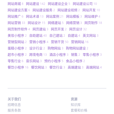
网站商城
网站建设
网站建设企业
网站建设公司
8
142
5
10
网站建设方案
网站建设服务
网站建设视频
网站开发
6
2
2
10
网站推广
网站术语
网站案例
网站模板
网站维护
6
13
21
3
4
网站营销
网站设计
网络建站
网络营销
网页制作
33
15
5
3
18
网页制作软件
网页建站
网页开发
网页设计
4
3
2
32
美妆小程序
自助建站
自己建站
自建站
英文网站
2
40
2
4
3
营销型网站
营销小程序
营销干货
营销网站
2
4
50
16
蛋糕小程序
设计行业
购物网站
购物网站建设
2
2
3
2
超市小程序
跨境电商
酒店小程序
销售
零售小程序
2
13
3
2
3
零售行业
音乐网站
预约小程序
食品小程序
6
3
5
2
餐饮小程序
餐饮网站
餐饮行业
高端建站
高端网站
16
3
3
3
4
关于我们
资源
招聘信息
知识库
服务条款
套餐和价格