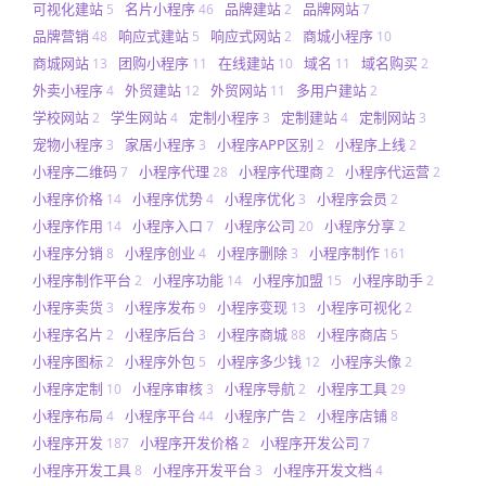
可视化建站
名片小程序
品牌建站
品牌网站
5
46
2
7
品牌营销
响应式建站
响应式网站
商城小程序
48
5
2
10
商城网站
团购小程序
在线建站
域名
域名购买
13
11
10
11
2
外卖小程序
外贸建站
外贸网站
多用户建站
4
12
11
2
学校网站
学生网站
定制小程序
定制建站
定制网站
2
4
3
4
3
宠物小程序
家居小程序
小程序APP区别
小程序上线
3
3
2
2
小程序二维码
小程序代理
小程序代理商
小程序代运营
7
28
2
2
小程序价格
小程序优势
小程序优化
小程序会员
14
4
3
2
小程序作用
小程序入口
小程序公司
小程序分享
14
7
20
2
小程序分销
小程序创业
小程序删除
小程序制作
8
4
3
161
小程序制作平台
小程序功能
小程序加盟
小程序助手
2
14
15
2
小程序卖货
小程序发布
小程序变现
小程序可视化
3
9
13
2
小程序名片
小程序后台
小程序商城
小程序商店
2
3
88
5
小程序图标
小程序外包
小程序多少钱
小程序头像
2
5
12
2
小程序定制
小程序审核
小程序导航
小程序工具
10
3
2
29
小程序布局
小程序平台
小程序广告
小程序店铺
4
44
2
8
小程序开发
小程序开发价格
小程序开发公司
187
2
7
小程序开发工具
小程序开发平台
小程序开发文档
8
3
4