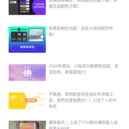
速生成配色方案！
免费定制化功能：自定义你的网页布
局！
2020年建站、小程序功能更新总结：灵
活定制，更强营销力！
不限速、即用即走的在线文件传输工
具，居然还是免费的？| 上线了 x 奶牛
快传
重磅喜讯 | 上线了CTO郭达峰四度入选
阿里云MVP