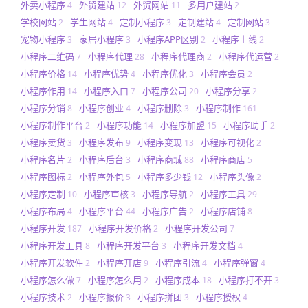
外卖小程序
外贸建站
外贸网站
多用户建站
4
12
11
2
学校网站
学生网站
定制小程序
定制建站
定制网站
2
4
3
4
3
宠物小程序
家居小程序
小程序APP区别
小程序上线
3
3
2
2
小程序二维码
小程序代理
小程序代理商
小程序代运营
7
28
2
2
小程序价格
小程序优势
小程序优化
小程序会员
14
4
3
2
小程序作用
小程序入口
小程序公司
小程序分享
14
7
20
2
小程序分销
小程序创业
小程序删除
小程序制作
8
4
3
161
小程序制作平台
小程序功能
小程序加盟
小程序助手
2
14
15
2
小程序卖货
小程序发布
小程序变现
小程序可视化
3
9
13
2
小程序名片
小程序后台
小程序商城
小程序商店
2
3
88
5
小程序图标
小程序外包
小程序多少钱
小程序头像
2
5
12
2
小程序定制
小程序审核
小程序导航
小程序工具
10
3
2
29
小程序布局
小程序平台
小程序广告
小程序店铺
4
44
2
8
小程序开发
小程序开发价格
小程序开发公司
187
2
7
小程序开发工具
小程序开发平台
小程序开发文档
8
3
4
小程序开发软件
小程序开店
小程序引流
小程序弹窗
2
9
4
4
小程序怎么做
小程序怎么用
小程序成本
小程序打不开
7
2
18
3
小程序技术
小程序报价
小程序拼团
小程序授权
2
3
3
4