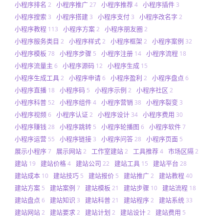
小程序排名
小程序推广
小程序推荐
小程序插件
2
27
4
3
小程序搜索
小程序搭建
小程序支付
小程序改名字
3
3
3
2
小程序教程
小程序方案
小程序朋友圈
113
2
2
小程序服务类目
小程序样式
小程序框架
小程序案例
2
2
2
32
小程序模板
小程序步骤
小程序注册
小程序流程
78
5
14
18
小程序流量主
小程序源码
小程序生成
6
12
15
小程序生成工具
小程序申请
小程序盈利
小程序盘点
2
6
2
6
小程序直播
小程序码
小程序示例
小程序社区
18
5
2
2
小程序科普
小程序组件
小程序营销
小程序裂变
52
4
38
3
小程序视频
小程序认证
小程序设计
小程序费用
6
2
34
30
小程序赚钱
小程序跳转
小程序轮播图
小程序软件
28
5
6
7
小程序运营
小程序链接
小程序问答
小程序页面
55
3
28
5
展示小程序
展示网站
工作室建站
工具推荐
市场区隔
7
2
2
4
2
建站
建站价格
建站公司
建站工具
建站平台
19
4
22
15
28
建站成本
建站技巧
建站报价
建站推广
建站教程
10
5
5
2
40
建站方案
建站案例
建站模板
建站步骤
建站流程
5
7
21
10
18
建站盘点
建站知识
建站科普
建站程序
建站系统
6
3
21
2
33
建站网站
建站要求
建站计划
建站设计
建站费用
2
2
2
2
5