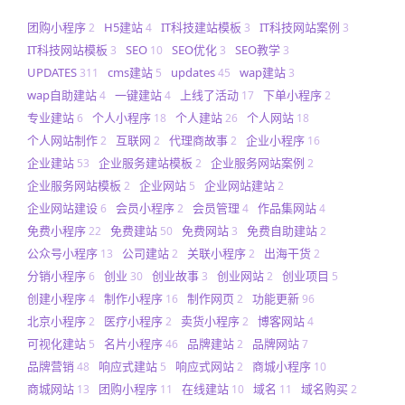
团购小程序
H5建站
IT科技建站模板
IT科技网站案例
2
4
3
3
IT科技网站模板
SEO
SEO优化
SEO教学
3
10
3
3
UPDATES
cms建站
updates
wap建站
311
5
45
3
wap自助建站
一键建站
上线了活动
下单小程序
4
4
17
2
专业建站
个人小程序
个人建站
个人网站
6
18
26
18
个人网站制作
互联网
代理商故事
企业小程序
2
2
2
16
企业建站
企业服务建站模板
企业服务网站案例
53
2
2
企业服务网站模板
企业网站
企业网站建站
2
5
2
企业网站建设
会员小程序
会员管理
作品集网站
6
2
4
4
免费小程序
免费建站
免费网站
免费自助建站
22
50
3
2
公众号小程序
公司建站
关联小程序
出海干货
13
2
2
2
分销小程序
创业
创业故事
创业网站
创业项目
6
30
3
2
5
创建小程序
制作小程序
制作网页
功能更新
4
16
2
96
北京小程序
医疗小程序
卖货小程序
博客网站
2
2
2
4
可视化建站
名片小程序
品牌建站
品牌网站
5
46
2
7
品牌营销
响应式建站
响应式网站
商城小程序
48
5
2
10
商城网站
团购小程序
在线建站
域名
域名购买
13
11
10
11
2