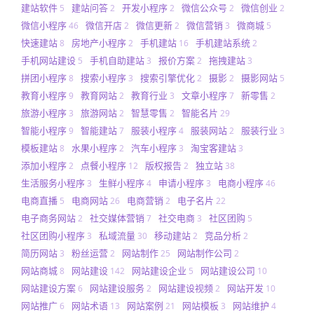
建站软件
建站问答
开发小程序
微信公众号
微信创业
5
2
2
2
2
微信小程序
微信开店
微信更新
微信营销
微商城
46
2
2
3
5
快速建站
房地产小程序
手机建站
手机建站系统
8
2
16
2
手机网站建设
手机自助建站
报价方案
拖拽建站
5
3
2
3
拼团小程序
搜索小程序
搜索引擎优化
摄影
摄影网站
8
3
2
2
5
教育小程序
教育网站
教育行业
文章小程序
新零售
9
2
3
7
2
旅游小程序
旅游网站
智慧零售
智能名片
3
2
2
29
智能小程序
智能建站
服装小程序
服装网站
服装行业
9
7
4
2
3
模板建站
水果小程序
汽车小程序
淘宝客建站
8
2
3
3
添加小程序
点餐小程序
版权报告
独立站
2
12
2
38
生活服务小程序
生鲜小程序
申请小程序
电商小程序
3
4
3
46
电商直播
电商网站
电商营销
电子名片
5
26
2
22
电子商务网站
社交媒体营销
社交电商
社区团购
2
7
3
5
社区团购小程序
私域流量
移动建站
竞品分析
3
30
2
2
简历网站
粉丝运营
网站制作
网站制作公司
3
2
25
2
网站商城
网站建设
网站建设企业
网站建设公司
8
142
5
10
网站建设方案
网站建设服务
网站建设视频
网站开发
6
2
2
10
网站推广
网站术语
网站案例
网站模板
网站维护
6
13
21
3
4