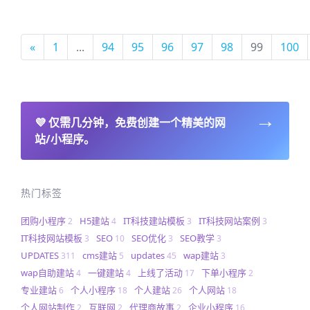
«
1
...
94
95
96
97
98
99
100
→
💜
仅需几分钟，免费创建一个精美的网
站/小程序。
热门标签
团购小程序
H5建站
IT科技建站模板
IT科技网站案例
2
4
3
3
IT科技网站模板
SEO
SEO优化
SEO教学
3
10
3
3
UPDATES
cms建站
updates
wap建站
311
5
45
3
wap自助建站
一键建站
上线了活动
下单小程序
4
4
17
2
专业建站
个人小程序
个人建站
个人网站
6
18
26
18
个人网站制作
互联网
代理商故事
企业小程序
2
2
2
16