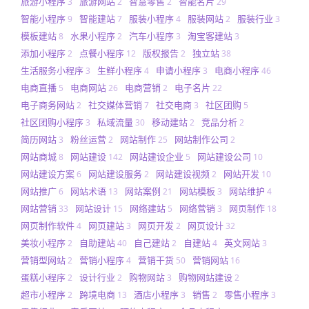
旅游小程序
旅游网站
智慧零售
智能名片
3
2
2
29
智能小程序
智能建站
服装小程序
服装网站
服装行业
9
7
4
2
3
模板建站
水果小程序
汽车小程序
淘宝客建站
8
2
3
3
添加小程序
点餐小程序
版权报告
独立站
2
12
2
38
生活服务小程序
生鲜小程序
申请小程序
电商小程序
3
4
3
46
电商直播
电商网站
电商营销
电子名片
5
26
2
22
电子商务网站
社交媒体营销
社交电商
社区团购
2
7
3
5
社区团购小程序
私域流量
移动建站
竞品分析
3
30
2
2
简历网站
粉丝运营
网站制作
网站制作公司
3
2
25
2
网站商城
网站建设
网站建设企业
网站建设公司
8
142
5
10
网站建设方案
网站建设服务
网站建设视频
网站开发
6
2
2
10
网站推广
网站术语
网站案例
网站模板
网站维护
6
13
21
3
4
网站营销
网站设计
网络建站
网络营销
网页制作
33
15
5
3
18
网页制作软件
网页建站
网页开发
网页设计
4
3
2
32
美妆小程序
自助建站
自己建站
自建站
英文网站
2
40
2
4
3
营销型网站
营销小程序
营销干货
营销网站
2
4
50
16
蛋糕小程序
设计行业
购物网站
购物网站建设
2
2
3
2
超市小程序
跨境电商
酒店小程序
销售
零售小程序
2
13
3
2
3