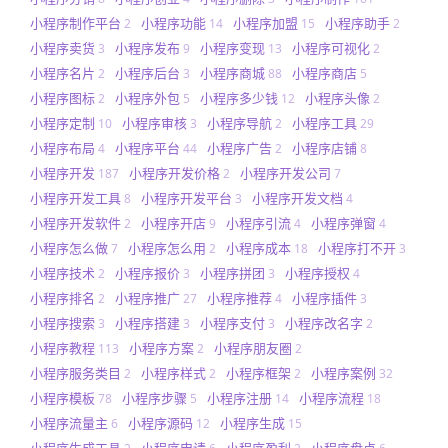
小程序制作平台
小程序功能
小程序加盟
小程序助手
2
14
15
2
小程序卖货
小程序发布
小程序变现
小程序可视化
3
9
13
2
小程序名片
小程序后台
小程序商城
小程序商店
2
3
88
5
小程序图标
小程序外包
小程序多少钱
小程序头像
2
5
12
2
小程序定制
小程序审核
小程序导航
小程序工具
10
3
2
29
小程序布局
小程序平台
小程序广告
小程序店铺
4
44
2
8
小程序开发
小程序开发价格
小程序开发公司
187
2
7
小程序开发工具
小程序开发平台
小程序开发文档
8
3
4
小程序开发软件
小程序开店
小程序引流
小程序弹窗
2
9
4
4
小程序怎么做
小程序怎么用
小程序成本
小程序打不开
7
2
18
3
小程序技术
小程序报价
小程序拼团
小程序授权
2
3
3
4
小程序排名
小程序推广
小程序推荐
小程序插件
2
27
4
3
小程序搜索
小程序搭建
小程序支付
小程序改名字
3
3
3
2
小程序教程
小程序方案
小程序朋友圈
113
2
2
小程序服务类目
小程序样式
小程序框架
小程序案例
2
2
2
32
小程序模板
小程序步骤
小程序注册
小程序流程
78
5
14
18
小程序流量主
小程序源码
小程序生成
6
12
15