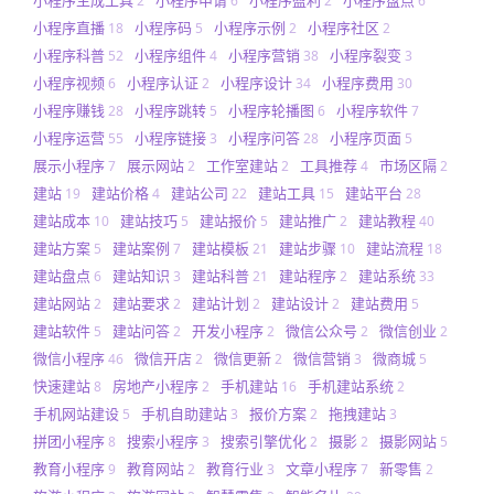
小程序生成工具
小程序申请
小程序盈利
小程序盘点
2
6
2
6
小程序直播
小程序码
小程序示例
小程序社区
18
5
2
2
小程序科普
小程序组件
小程序营销
小程序裂变
52
4
38
3
小程序视频
小程序认证
小程序设计
小程序费用
6
2
34
30
小程序赚钱
小程序跳转
小程序轮播图
小程序软件
28
5
6
7
小程序运营
小程序链接
小程序问答
小程序页面
55
3
28
5
展示小程序
展示网站
工作室建站
工具推荐
市场区隔
7
2
2
4
2
建站
建站价格
建站公司
建站工具
建站平台
19
4
22
15
28
建站成本
建站技巧
建站报价
建站推广
建站教程
10
5
5
2
40
建站方案
建站案例
建站模板
建站步骤
建站流程
5
7
21
10
18
建站盘点
建站知识
建站科普
建站程序
建站系统
6
3
21
2
33
建站网站
建站要求
建站计划
建站设计
建站费用
2
2
2
2
5
建站软件
建站问答
开发小程序
微信公众号
微信创业
5
2
2
2
2
微信小程序
微信开店
微信更新
微信营销
微商城
46
2
2
3
5
快速建站
房地产小程序
手机建站
手机建站系统
8
2
16
2
手机网站建设
手机自助建站
报价方案
拖拽建站
5
3
2
3
拼团小程序
搜索小程序
搜索引擎优化
摄影
摄影网站
8
3
2
2
5
教育小程序
教育网站
教育行业
文章小程序
新零售
9
2
3
7
2