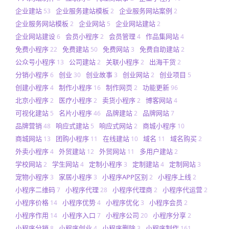
企业建站
企业服务建站模板
企业服务网站案例
53
2
2
企业服务网站模板
企业网站
企业网站建站
2
5
2
企业网站建设
会员小程序
会员管理
作品集网站
6
2
4
4
免费小程序
免费建站
免费网站
免费自助建站
22
50
3
2
公众号小程序
公司建站
关联小程序
出海干货
13
2
2
2
分销小程序
创业
创业故事
创业网站
创业项目
6
30
3
2
5
创建小程序
制作小程序
制作网页
功能更新
4
16
2
96
北京小程序
医疗小程序
卖货小程序
博客网站
2
2
2
4
可视化建站
名片小程序
品牌建站
品牌网站
5
46
2
7
品牌营销
响应式建站
响应式网站
商城小程序
48
5
2
10
商城网站
团购小程序
在线建站
域名
域名购买
13
11
10
11
2
外卖小程序
外贸建站
外贸网站
多用户建站
4
12
11
2
学校网站
学生网站
定制小程序
定制建站
定制网站
2
4
3
4
3
宠物小程序
家居小程序
小程序APP区别
小程序上线
3
3
2
2
小程序二维码
小程序代理
小程序代理商
小程序代运营
7
28
2
2
小程序价格
小程序优势
小程序优化
小程序会员
14
4
3
2
小程序作用
小程序入口
小程序公司
小程序分享
14
7
20
2
小程序分销
小程序创业
小程序删除
小程序制作
8
4
3
161