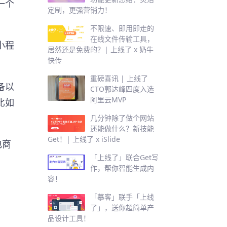
一个
定制，更强营销力！
不限速、即用即走的
在线文件传输工具，
小程
居然还是免费的？| 上线了 x 奶牛
快传
重磅喜讯 | 上线了
备以
CTO郭达峰四度入选
阿里云MVP
比如
几分钟除了做个网站
还能做什么？新技能
Get！| 上线了 x iSlide
电商
「上线了」联合Get写
作，帮你智能生成内
容！
「摹客」联手「上线
了」，送你超简单产
品设计工具！