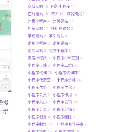
商城网站
团购小程序
13
11
在线建站
域名
域名购买
10
11
2
外卖小程序
外贸建站
4
12
外贸网站
多用户建站
11
2
学校网站
学生网站
2
4
定制小程序
定制建站
3
4
定制网站
宠物小程序
3
3
家居小程序
小程序APP区别
3
2
小程序上线
小程序二维码
2
7
小程序代理
小程序代理商
28
2
小程序代运营
小程序价格
2
14
小程序优势
小程序优化
4
3
小程序会员
小程序作用
2
14
虚拟
小程序入口
小程序公司
7
20
小程序分享
小程序分销
2
8
在拼
小程序创业
小程序删除
4
3
小程序制作
小程序制作平台
161
2
小程序功能
小程序加盟
14
15