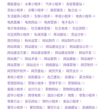
模板建站
水果小程序
汽车小程序
淘宝客建站
8
2
3
3
添加小程序
点餐小程序
版权报告
独立站
2
12
2
38
生活服务小程序
生鲜小程序
申请小程序
电商小程序
3
4
3
46
电商直播
电商网站
电商营销
电子名片
5
26
2
22
电子商务网站
社交媒体营销
社交电商
社区团购
2
7
3
5
社区团购小程序
私域流量
移动建站
竞品分析
3
30
2
2
简历网站
粉丝运营
网站制作
网站制作公司
3
2
25
2
网站商城
网站建设
网站建设企业
网站建设公司
8
142
5
10
网站建设方案
网站建设服务
网站建设视频
网站开发
6
2
2
10
网站推广
网站术语
网站案例
网站模板
网站维护
6
13
21
3
4
网站营销
网站设计
网络建站
网络营销
网页制作
33
15
5
3
18
网页制作软件
网页建站
网页开发
网页设计
4
3
2
32
美妆小程序
自助建站
自己建站
自建站
英文网站
2
40
2
4
3
营销型网站
营销小程序
营销干货
营销网站
2
4
50
16
蛋糕小程序
设计行业
购物网站
购物网站建设
2
2
3
2
超市小程序
跨境电商
酒店小程序
销售
零售小程序
2
13
3
2
3
零售行业
音乐网站
预约小程序
食品小程序
6
3
5
2
餐饮小程序
餐饮网站
餐饮行业
高端建站
高端网站
16
3
3
3
4