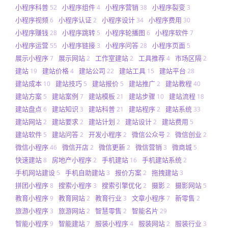
小程序科普
小程序组件
小程序营销
小程序裂变
52
4
38
3
小程序视频
小程序认证
小程序设计
小程序费用
6
2
34
30
小程序赚钱
小程序跳转
小程序轮播图
小程序软件
28
5
6
7
小程序运营
小程序链接
小程序问答
小程序页面
55
3
28
5
展示小程序
展示网站
工作室建站
工具推荐
市场区隔
7
2
2
4
2
建站
建站价格
建站公司
建站工具
建站平台
19
4
22
15
28
建站成本
建站技巧
建站报价
建站推广
建站教程
10
5
5
2
40
建站方案
建站案例
建站模板
建站步骤
建站流程
5
7
21
10
18
建站盘点
建站知识
建站科普
建站程序
建站系统
6
3
21
2
33
建站网站
建站要求
建站计划
建站设计
建站费用
2
2
2
2
5
建站软件
建站问答
开发小程序
微信公众号
微信创业
5
2
2
2
2
微信小程序
微信开店
微信更新
微信营销
微商城
46
2
2
3
5
快速建站
房地产小程序
手机建站
手机建站系统
8
2
16
2
手机网站建设
手机自助建站
报价方案
拖拽建站
5
3
2
3
拼团小程序
搜索小程序
搜索引擎优化
摄影
摄影网站
8
3
2
2
5
教育小程序
教育网站
教育行业
文章小程序
新零售
9
2
3
7
2
旅游小程序
旅游网站
智慧零售
智能名片
3
2
2
29
智能小程序
智能建站
服装小程序
服装网站
服装行业
9
7
4
2
3