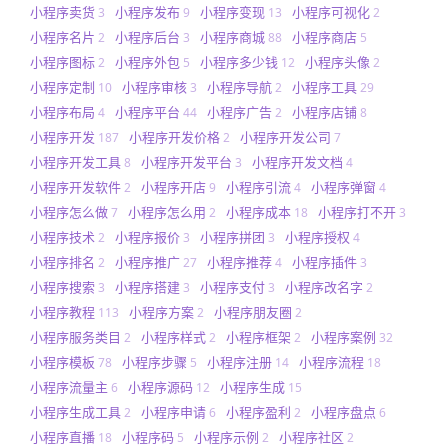
小程序卖货
小程序发布
小程序变现
小程序可视化
3
9
13
2
小程序名片
小程序后台
小程序商城
小程序商店
2
3
88
5
小程序图标
小程序外包
小程序多少钱
小程序头像
2
5
12
2
小程序定制
小程序审核
小程序导航
小程序工具
10
3
2
29
小程序布局
小程序平台
小程序广告
小程序店铺
4
44
2
8
小程序开发
小程序开发价格
小程序开发公司
187
2
7
小程序开发工具
小程序开发平台
小程序开发文档
8
3
4
小程序开发软件
小程序开店
小程序引流
小程序弹窗
2
9
4
4
小程序怎么做
小程序怎么用
小程序成本
小程序打不开
7
2
18
3
小程序技术
小程序报价
小程序拼团
小程序授权
2
3
3
4
小程序排名
小程序推广
小程序推荐
小程序插件
2
27
4
3
小程序搜索
小程序搭建
小程序支付
小程序改名字
3
3
3
2
小程序教程
小程序方案
小程序朋友圈
113
2
2
小程序服务类目
小程序样式
小程序框架
小程序案例
2
2
2
32
小程序模板
小程序步骤
小程序注册
小程序流程
78
5
14
18
小程序流量主
小程序源码
小程序生成
6
12
15
小程序生成工具
小程序申请
小程序盈利
小程序盘点
2
6
2
6
小程序直播
小程序码
小程序示例
小程序社区
18
5
2
2