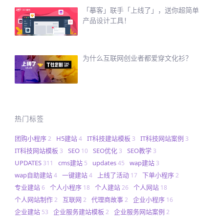
「摹客」联手「上线了」，送你超简单
产品设计工具！
为什么互联网创业者都爱穿文化衫？
热门标签
团购小程序
H5建站
IT科技建站模板
IT科技网站案例
2
4
3
3
IT科技网站模板
SEO
SEO优化
SEO教学
3
10
3
3
UPDATES
cms建站
updates
wap建站
311
5
45
3
wap自助建站
一键建站
上线了活动
下单小程序
4
4
17
2
专业建站
个人小程序
个人建站
个人网站
6
18
26
18
个人网站制作
互联网
代理商故事
企业小程序
2
2
2
16
企业建站
企业服务建站模板
企业服务网站案例
53
2
2