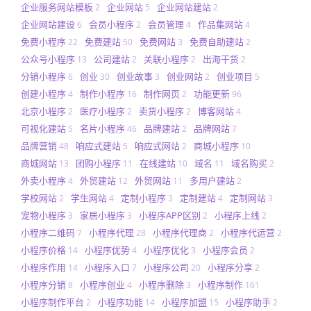
企业服务网站模板
企业网站
企业网站建站
2
5
2
企业网站建设
会员小程序
会员管理
作品集网站
6
2
4
4
免费小程序
免费建站
免费网站
免费自助建站
22
50
3
2
公众号小程序
公司建站
关联小程序
出海干货
13
2
2
2
分销小程序
创业
创业故事
创业网站
创业项目
6
30
3
2
5
创建小程序
制作小程序
制作网页
功能更新
4
16
2
96
北京小程序
医疗小程序
卖货小程序
博客网站
2
2
2
4
可视化建站
名片小程序
品牌建站
品牌网站
5
46
2
7
品牌营销
响应式建站
响应式网站
商城小程序
48
5
2
10
商城网站
团购小程序
在线建站
域名
域名购买
13
11
10
11
2
外卖小程序
外贸建站
外贸网站
多用户建站
4
12
11
2
学校网站
学生网站
定制小程序
定制建站
定制网站
2
4
3
4
3
宠物小程序
家居小程序
小程序APP区别
小程序上线
3
3
2
2
小程序二维码
小程序代理
小程序代理商
小程序代运营
7
28
2
2
小程序价格
小程序优势
小程序优化
小程序会员
14
4
3
2
小程序作用
小程序入口
小程序公司
小程序分享
14
7
20
2
小程序分销
小程序创业
小程序删除
小程序制作
8
4
3
161
小程序制作平台
小程序功能
小程序加盟
小程序助手
2
14
15
2