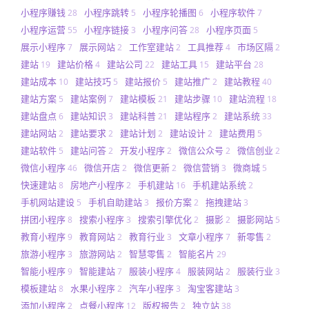
小程序赚钱
小程序跳转
小程序轮播图
小程序软件
28
5
6
7
小程序运营
小程序链接
小程序问答
小程序页面
55
3
28
5
展示小程序
展示网站
工作室建站
工具推荐
市场区隔
7
2
2
4
2
建站
建站价格
建站公司
建站工具
建站平台
19
4
22
15
28
建站成本
建站技巧
建站报价
建站推广
建站教程
10
5
5
2
40
建站方案
建站案例
建站模板
建站步骤
建站流程
5
7
21
10
18
建站盘点
建站知识
建站科普
建站程序
建站系统
6
3
21
2
33
建站网站
建站要求
建站计划
建站设计
建站费用
2
2
2
2
5
建站软件
建站问答
开发小程序
微信公众号
微信创业
5
2
2
2
2
微信小程序
微信开店
微信更新
微信营销
微商城
46
2
2
3
5
快速建站
房地产小程序
手机建站
手机建站系统
8
2
16
2
手机网站建设
手机自助建站
报价方案
拖拽建站
5
3
2
3
拼团小程序
搜索小程序
搜索引擎优化
摄影
摄影网站
8
3
2
2
5
教育小程序
教育网站
教育行业
文章小程序
新零售
9
2
3
7
2
旅游小程序
旅游网站
智慧零售
智能名片
3
2
2
29
智能小程序
智能建站
服装小程序
服装网站
服装行业
9
7
4
2
3
模板建站
水果小程序
汽车小程序
淘宝客建站
8
2
3
3
添加小程序
点餐小程序
版权报告
独立站
2
12
2
38