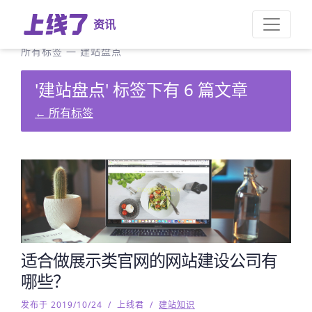
资讯
所有标签
—
建站盘点
'建站盘点' 标签下有 6 篇文章
←
所有标签
适合做展示类官网的网站建设公司有
哪些？
发布于 2019/10/24
/
上线君
/
建站知识