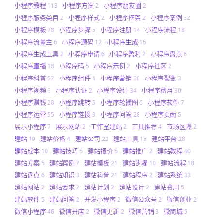
小程序教程
小程序方案
小程序朋友圈
113
2
2
小程序服务类目
小程序样式
小程序框架
小程序案例
2
2
2
32
小程序模板
小程序步骤
小程序注册
小程序流程
78
5
14
18
小程序流量主
小程序源码
小程序生成
6
12
15
小程序生成工具
小程序申请
小程序盈利
小程序盘点
2
6
2
6
小程序直播
小程序码
小程序示例
小程序社区
18
5
2
2
小程序科普
小程序组件
小程序营销
小程序裂变
52
4
38
3
小程序视频
小程序认证
小程序设计
小程序费用
6
2
34
30
小程序赚钱
小程序跳转
小程序轮播图
小程序软件
28
5
6
7
小程序运营
小程序链接
小程序问答
小程序页面
55
3
28
5
展示小程序
展示网站
工作室建站
工具推荐
市场区隔
7
2
2
4
2
建站
建站价格
建站公司
建站工具
建站平台
19
4
22
15
28
建站成本
建站技巧
建站报价
建站推广
建站教程
10
5
5
2
40
建站方案
建站案例
建站模板
建站步骤
建站流程
5
7
21
10
18
建站盘点
建站知识
建站科普
建站程序
建站系统
6
3
21
2
33
建站网站
建站要求
建站计划
建站设计
建站费用
2
2
2
2
5
建站软件
建站问答
开发小程序
微信公众号
微信创业
5
2
2
2
2
微信小程序
微信开店
微信更新
微信营销
微商城
46
2
2
3
5