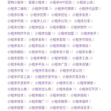
宠物小程序
家居小程序
小程序APP区别
小程序上线
3
3
2
2
小程序二维码
小程序代理
小程序代理商
小程序代运营
7
28
2
2
小程序价格
小程序优势
小程序优化
小程序会员
14
4
3
2
小程序作用
小程序入口
小程序公司
小程序分享
14
7
20
2
小程序分销
小程序创业
小程序删除
小程序制作
8
4
3
161
小程序制作平台
小程序功能
小程序加盟
小程序助手
2
14
15
2
小程序卖货
小程序发布
小程序变现
小程序可视化
3
9
13
2
小程序名片
小程序后台
小程序商城
小程序商店
2
3
88
5
小程序图标
小程序外包
小程序多少钱
小程序头像
2
5
12
2
小程序定制
小程序审核
小程序导航
小程序工具
10
3
2
29
小程序布局
小程序平台
小程序广告
小程序店铺
4
44
2
8
小程序开发
小程序开发价格
小程序开发公司
187
2
7
小程序开发工具
小程序开发平台
小程序开发文档
8
3
4
小程序开发软件
小程序开店
小程序引流
小程序弹窗
2
9
4
4
小程序怎么做
小程序怎么用
小程序成本
小程序打不开
7
2
18
3
小程序技术
小程序报价
小程序拼团
小程序授权
2
3
3
4
小程序排名
小程序推广
小程序推荐
小程序插件
2
27
4
3
小程序搜索
小程序搭建
小程序支付
小程序改名字
3
3
3
2