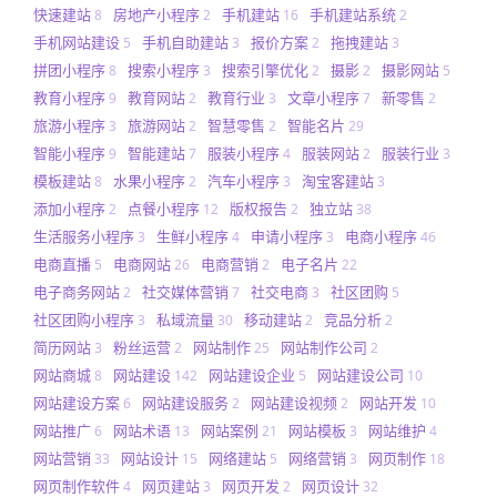
快速建站
房地产小程序
手机建站
手机建站系统
8
2
16
2
手机网站建设
手机自助建站
报价方案
拖拽建站
5
3
2
3
拼团小程序
搜索小程序
搜索引擎优化
摄影
摄影网站
8
3
2
2
5
教育小程序
教育网站
教育行业
文章小程序
新零售
9
2
3
7
2
旅游小程序
旅游网站
智慧零售
智能名片
3
2
2
29
智能小程序
智能建站
服装小程序
服装网站
服装行业
9
7
4
2
3
模板建站
水果小程序
汽车小程序
淘宝客建站
8
2
3
3
添加小程序
点餐小程序
版权报告
独立站
2
12
2
38
生活服务小程序
生鲜小程序
申请小程序
电商小程序
3
4
3
46
电商直播
电商网站
电商营销
电子名片
5
26
2
22
电子商务网站
社交媒体营销
社交电商
社区团购
2
7
3
5
社区团购小程序
私域流量
移动建站
竞品分析
3
30
2
2
简历网站
粉丝运营
网站制作
网站制作公司
3
2
25
2
网站商城
网站建设
网站建设企业
网站建设公司
8
142
5
10
网站建设方案
网站建设服务
网站建设视频
网站开发
6
2
2
10
网站推广
网站术语
网站案例
网站模板
网站维护
6
13
21
3
4
网站营销
网站设计
网络建站
网络营销
网页制作
33
15
5
3
18
网页制作软件
网页建站
网页开发
网页设计
4
3
2
32