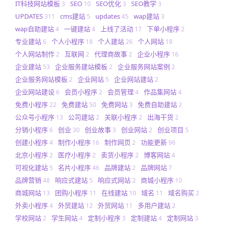
IT科技网站模板
SEO
SEO优化
SEO教学
3
10
3
3
UPDATES
cms建站
updates
wap建站
311
5
45
3
wap自助建站
一键建站
上线了活动
下单小程序
4
4
17
2
专业建站
个人小程序
个人建站
个人网站
6
18
26
18
个人网站制作
互联网
代理商故事
企业小程序
2
2
2
16
企业建站
企业服务建站模板
企业服务网站案例
53
2
2
企业服务网站模板
企业网站
企业网站建站
2
5
2
企业网站建设
会员小程序
会员管理
作品集网站
6
2
4
4
免费小程序
免费建站
免费网站
免费自助建站
22
50
3
2
公众号小程序
公司建站
关联小程序
出海干货
13
2
2
2
分销小程序
创业
创业故事
创业网站
创业项目
6
30
3
2
5
创建小程序
制作小程序
制作网页
功能更新
4
16
2
96
北京小程序
医疗小程序
卖货小程序
博客网站
2
2
2
4
可视化建站
名片小程序
品牌建站
品牌网站
5
46
2
7
品牌营销
响应式建站
响应式网站
商城小程序
48
5
2
10
商城网站
团购小程序
在线建站
域名
域名购买
13
11
10
11
2
外卖小程序
外贸建站
外贸网站
多用户建站
4
12
11
2
学校网站
学生网站
定制小程序
定制建站
定制网站
2
4
3
4
3