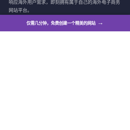
响应海外用户需求，即刻拥有属于自己的海外电子商务
网站平台。
→
立即建站
仅需几分钟，免费创建一个精美的网站
山南外贸网店系统
山南外贸网店系统让个人也可以拥有自己的出海展示平
台，满足个人站长作品展示、活动公告、邀请函、博
客、求职简历、意见反馈等多种个人使用场景。
立即建站
山南英文建站
山南英文网站制作，全站支持英文、法文、日文等6种