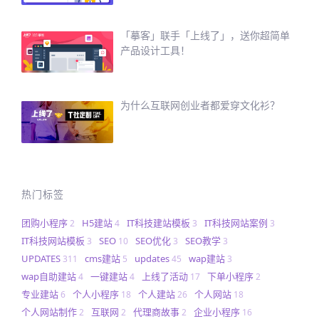
「摹客」联手「上线了」，送你超简单
产品设计工具！
为什么互联网创业者都爱穿文化衫？
热门标签
团购小程序
H5建站
IT科技建站模板
IT科技网站案例
2
4
3
3
IT科技网站模板
SEO
SEO优化
SEO教学
3
10
3
3
UPDATES
cms建站
updates
wap建站
311
5
45
3
wap自助建站
一键建站
上线了活动
下单小程序
4
4
17
2
专业建站
个人小程序
个人建站
个人网站
6
18
26
18
个人网站制作
互联网
代理商故事
企业小程序
2
2
2
16