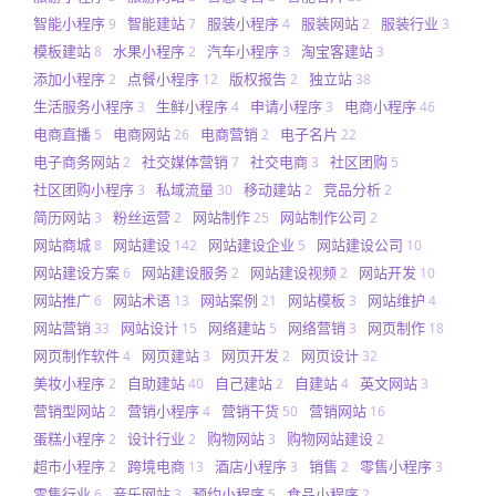
智能小程序
智能建站
服装小程序
服装网站
服装行业
9
7
4
2
3
模板建站
水果小程序
汽车小程序
淘宝客建站
8
2
3
3
添加小程序
点餐小程序
版权报告
独立站
2
12
2
38
生活服务小程序
生鲜小程序
申请小程序
电商小程序
3
4
3
46
电商直播
电商网站
电商营销
电子名片
5
26
2
22
电子商务网站
社交媒体营销
社交电商
社区团购
2
7
3
5
社区团购小程序
私域流量
移动建站
竞品分析
3
30
2
2
简历网站
粉丝运营
网站制作
网站制作公司
3
2
25
2
网站商城
网站建设
网站建设企业
网站建设公司
8
142
5
10
网站建设方案
网站建设服务
网站建设视频
网站开发
6
2
2
10
网站推广
网站术语
网站案例
网站模板
网站维护
6
13
21
3
4
网站营销
网站设计
网络建站
网络营销
网页制作
33
15
5
3
18
网页制作软件
网页建站
网页开发
网页设计
4
3
2
32
美妆小程序
自助建站
自己建站
自建站
英文网站
2
40
2
4
3
营销型网站
营销小程序
营销干货
营销网站
2
4
50
16
蛋糕小程序
设计行业
购物网站
购物网站建设
2
2
3
2
超市小程序
跨境电商
酒店小程序
销售
零售小程序
2
13
3
2
3
零售行业
音乐网站
预约小程序
食品小程序
6
3
5
2