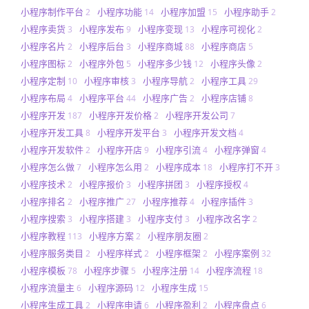
小程序制作平台
小程序功能
小程序加盟
小程序助手
2
14
15
2
小程序卖货
小程序发布
小程序变现
小程序可视化
3
9
13
2
小程序名片
小程序后台
小程序商城
小程序商店
2
3
88
5
小程序图标
小程序外包
小程序多少钱
小程序头像
2
5
12
2
小程序定制
小程序审核
小程序导航
小程序工具
10
3
2
29
小程序布局
小程序平台
小程序广告
小程序店铺
4
44
2
8
小程序开发
小程序开发价格
小程序开发公司
187
2
7
小程序开发工具
小程序开发平台
小程序开发文档
8
3
4
小程序开发软件
小程序开店
小程序引流
小程序弹窗
2
9
4
4
小程序怎么做
小程序怎么用
小程序成本
小程序打不开
7
2
18
3
小程序技术
小程序报价
小程序拼团
小程序授权
2
3
3
4
小程序排名
小程序推广
小程序推荐
小程序插件
2
27
4
3
小程序搜索
小程序搭建
小程序支付
小程序改名字
3
3
3
2
小程序教程
小程序方案
小程序朋友圈
113
2
2
小程序服务类目
小程序样式
小程序框架
小程序案例
2
2
2
32
小程序模板
小程序步骤
小程序注册
小程序流程
78
5
14
18
小程序流量主
小程序源码
小程序生成
6
12
15
小程序生成工具
小程序申请
小程序盈利
小程序盘点
2
6
2
6