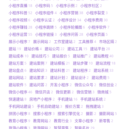
小程序直播
小程序码
小程序示例
小程序社区
18
5
2
2
小程序科普
小程序组件
小程序营销
小程序裂变
52
4
38
3
小程序视频
小程序认证
小程序设计
小程序费用
6
2
34
30
小程序赚钱
小程序跳转
小程序轮播图
小程序软件
28
5
6
7
小程序运营
小程序链接
小程序问答
小程序页面
55
3
28
5
展示小程序
展示网站
工作室建站
工具推荐
市场区隔
7
2
2
4
2
建站
建站价格
建站公司
建站工具
建站平台
19
4
22
15
28
建站成本
建站技巧
建站报价
建站推广
建站教程
10
5
5
2
40
建站方案
建站案例
建站模板
建站步骤
建站流程
5
7
21
10
18
建站盘点
建站知识
建站科普
建站程序
建站系统
6
3
21
2
33
建站网站
建站要求
建站计划
建站设计
建站费用
2
2
2
2
5
建站软件
建站问答
开发小程序
微信公众号
微信创业
5
2
2
2
2
微信小程序
微信开店
微信更新
微信营销
微商城
46
2
2
3
5
快速建站
房地产小程序
手机建站
手机建站系统
8
2
16
2
手机网站建设
手机自助建站
报价方案
拖拽建站
5
3
2
3
拼团小程序
搜索小程序
搜索引擎优化
摄影
摄影网站
8
3
2
2
5
教育小程序
教育网站
教育行业
文章小程序
新零售
9
2
3
7
2
旅游小程序
旅游网站
智慧零售
智能名片
3
2
2
29