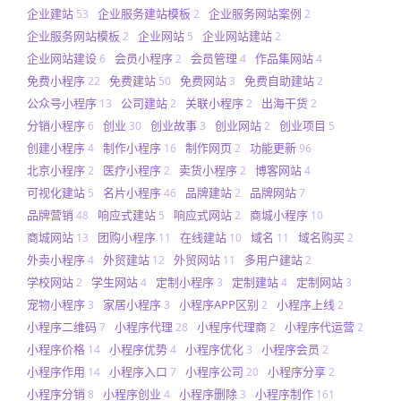
企业建站
企业服务建站模板
企业服务网站案例
53
2
2
企业服务网站模板
企业网站
企业网站建站
2
5
2
企业网站建设
会员小程序
会员管理
作品集网站
6
2
4
4
免费小程序
免费建站
免费网站
免费自助建站
22
50
3
2
公众号小程序
公司建站
关联小程序
出海干货
13
2
2
2
分销小程序
创业
创业故事
创业网站
创业项目
6
30
3
2
5
创建小程序
制作小程序
制作网页
功能更新
4
16
2
96
北京小程序
医疗小程序
卖货小程序
博客网站
2
2
2
4
可视化建站
名片小程序
品牌建站
品牌网站
5
46
2
7
品牌营销
响应式建站
响应式网站
商城小程序
48
5
2
10
商城网站
团购小程序
在线建站
域名
域名购买
13
11
10
11
2
外卖小程序
外贸建站
外贸网站
多用户建站
4
12
11
2
学校网站
学生网站
定制小程序
定制建站
定制网站
2
4
3
4
3
宠物小程序
家居小程序
小程序APP区别
小程序上线
3
3
2
2
小程序二维码
小程序代理
小程序代理商
小程序代运营
7
28
2
2
小程序价格
小程序优势
小程序优化
小程序会员
14
4
3
2
小程序作用
小程序入口
小程序公司
小程序分享
14
7
20
2
小程序分销
小程序创业
小程序删除
小程序制作
8
4
3
161