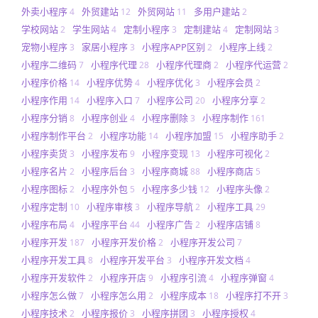
外卖小程序
外贸建站
外贸网站
多用户建站
4
12
11
2
学校网站
学生网站
定制小程序
定制建站
定制网站
2
4
3
4
3
宠物小程序
家居小程序
小程序APP区别
小程序上线
3
3
2
2
小程序二维码
小程序代理
小程序代理商
小程序代运营
7
28
2
2
小程序价格
小程序优势
小程序优化
小程序会员
14
4
3
2
小程序作用
小程序入口
小程序公司
小程序分享
14
7
20
2
小程序分销
小程序创业
小程序删除
小程序制作
8
4
3
161
小程序制作平台
小程序功能
小程序加盟
小程序助手
2
14
15
2
小程序卖货
小程序发布
小程序变现
小程序可视化
3
9
13
2
小程序名片
小程序后台
小程序商城
小程序商店
2
3
88
5
小程序图标
小程序外包
小程序多少钱
小程序头像
2
5
12
2
小程序定制
小程序审核
小程序导航
小程序工具
10
3
2
29
小程序布局
小程序平台
小程序广告
小程序店铺
4
44
2
8
小程序开发
小程序开发价格
小程序开发公司
187
2
7
小程序开发工具
小程序开发平台
小程序开发文档
8
3
4
小程序开发软件
小程序开店
小程序引流
小程序弹窗
2
9
4
4
小程序怎么做
小程序怎么用
小程序成本
小程序打不开
7
2
18
3
小程序技术
小程序报价
小程序拼团
小程序授权
2
3
3
4