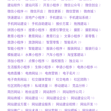
建站软件
建站问答
开发小程序
微信公众号
微信创业
5
2
2
2
2
微信小程序
微信开店
微信更新
微信营销
微商城
46
2
2
3
5
快速建站
房地产小程序
手机建站
手机建站系统
8
2
16
2
手机网站建设
手机自助建站
报价方案
拖拽建站
5
3
2
3
拼团小程序
搜索小程序
搜索引擎优化
摄影
摄影网站
8
3
2
2
5
教育小程序
教育网站
教育行业
文章小程序
新零售
9
2
3
7
2
旅游小程序
旅游网站
智慧零售
智能名片
3
2
2
29
智能小程序
智能建站
服装小程序
服装网站
服装行业
9
7
4
2
3
模板建站
水果小程序
汽车小程序
淘宝客建站
8
2
3
3
添加小程序
点餐小程序
版权报告
独立站
2
12
2
38
生活服务小程序
生鲜小程序
申请小程序
电商小程序
3
4
3
46
电商直播
电商网站
电商营销
电子名片
5
26
2
22
电子商务网站
社交媒体营销
社交电商
社区团购
2
7
3
5
社区团购小程序
私域流量
移动建站
竞品分析
3
30
2
2
简历网站
粉丝运营
网站制作
网站制作公司
3
2
25
2
网站商城
网站建设
网站建设企业
网站建设公司
8
142
5
10
网站建设方案
网站建设服务
网站建设视频
网站开发
6
2
2
10
网站推广
网站术语
网站案例
网站模板
网站维护
6
13
21
3
4