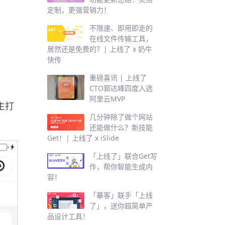
定制，更强营销力！
不限速、即用即走的
在线文件传输工具，
居然还是免费的？| 上线了 x 奶牛
快传
重磅喜讯 | 上线了
CTO郭达峰四度入选
阿里云MVP
主打
几分钟除了做个网站
还能做什么？新技能
Get！| 上线了 x iSlide
「上线了」联合Get写
作，帮你智能生成内
容！
「摹客」联手「上线
了」，送你超简单产
品设计工具！