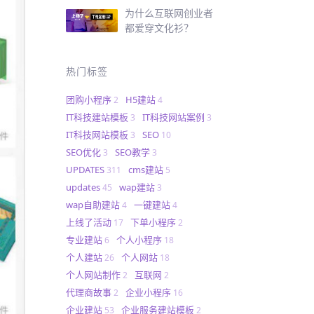
为什么互联网创业者
都爱穿文化衫？
热门标签
团购小程序
H5建站
2
4
IT科技建站模板
IT科技网站案例
3
3
IT科技网站模板
SEO
3
10
SEO优化
SEO教学
3
3
UPDATES
cms建站
311
5
updates
wap建站
45
3
wap自助建站
一键建站
4
4
上线了活动
下单小程序
17
2
专业建站
个人小程序
6
18
个人建站
个人网站
26
18
个人网站制作
互联网
2
2
代理商故事
企业小程序
2
16
企业建站
企业服务建站模板
53
2