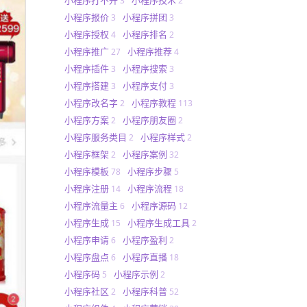
3
2
小程序报价
小程序拼团
3
3
小程序授权
小程序排名
4
2
小程序推广
小程序推荐
27
4
小程序插件
小程序搜索
3
3
小程序搭建
小程序支付
3
3
小程序改名字
小程序教程
2
113
小程序方案
小程序朋友圈
2
2
小程序服务类目
小程序样式
2
2
小程序框架
小程序案例
2
32
小程序模板
小程序步骤
78
5
小程序注册
小程序流程
14
18
小程序流量主
小程序源码
6
12
小程序生成
小程序生成工具
15
2
小程序申请
小程序盈利
6
2
小程序盘点
小程序直播
6
18
小程序码
小程序示例
5
2
小程序社区
小程序科普
2
52