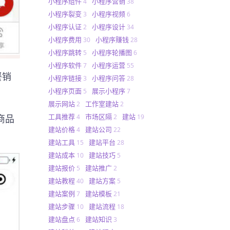
小程序组件
小程序营销
4
38
小程序裂变
小程序视频
3
6
小程序认证
小程序设计
2
34
小程序费用
小程序赚钱
30
28
小程序跳转
小程序轮播图
5
6
小程序软件
小程序运营
7
55
餐销
小程序链接
小程序问答
3
28
小程序页面
展示小程序
5
7
展示网站
工作室建站
2
2
工具推荐
市场区隔
建站
商品
4
2
19
建站价格
建站公司
4
22
建站工具
建站平台
15
28
建站成本
建站技巧
10
5
建站报价
建站推广
5
2
建站教程
建站方案
40
5
建站案例
建站模板
7
21
建站步骤
建站流程
10
18
建站盘点
建站知识
6
3