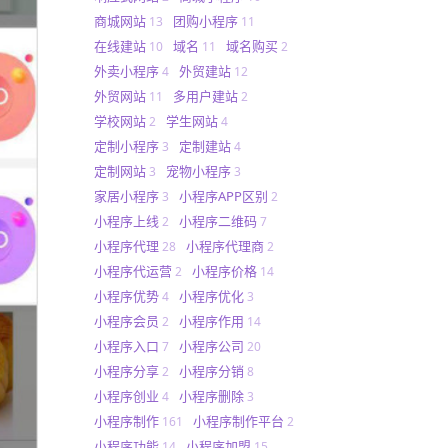
商城网站
团购小程序
13
11
在线建站
域名
域名购买
10
11
2
外卖小程序
外贸建站
4
12
外贸网站
多用户建站
11
2
学校网站
学生网站
2
4
定制小程序
定制建站
3
4
定制网站
宠物小程序
3
3
家居小程序
小程序APP区别
3
2
小程序上线
小程序二维码
2
7
小程序代理
小程序代理商
28
2
小程序代运营
小程序价格
2
14
小程序优势
小程序优化
4
3
小程序会员
小程序作用
2
14
小程序入口
小程序公司
7
20
小程序分享
小程序分销
2
8
小程序创业
小程序删除
4
3
小程序制作
小程序制作平台
161
2
小程序功能
小程序加盟
14
15