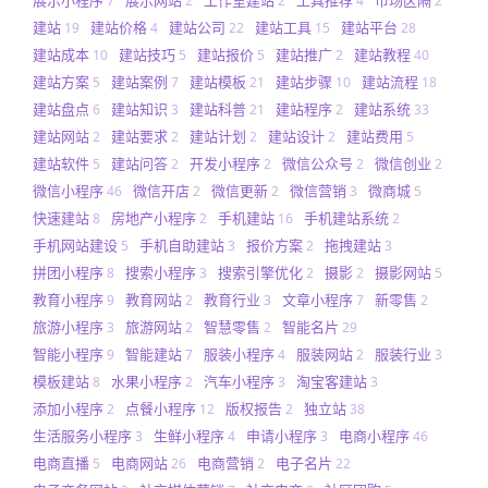
7
2
2
4
2
建站
建站价格
建站公司
建站工具
建站平台
19
4
22
15
28
建站成本
建站技巧
建站报价
建站推广
建站教程
10
5
5
2
40
建站方案
建站案例
建站模板
建站步骤
建站流程
5
7
21
10
18
建站盘点
建站知识
建站科普
建站程序
建站系统
6
3
21
2
33
建站网站
建站要求
建站计划
建站设计
建站费用
2
2
2
2
5
建站软件
建站问答
开发小程序
微信公众号
微信创业
5
2
2
2
2
微信小程序
微信开店
微信更新
微信营销
微商城
46
2
2
3
5
快速建站
房地产小程序
手机建站
手机建站系统
8
2
16
2
手机网站建设
手机自助建站
报价方案
拖拽建站
5
3
2
3
拼团小程序
搜索小程序
搜索引擎优化
摄影
摄影网站
8
3
2
2
5
教育小程序
教育网站
教育行业
文章小程序
新零售
9
2
3
7
2
旅游小程序
旅游网站
智慧零售
智能名片
3
2
2
29
智能小程序
智能建站
服装小程序
服装网站
服装行业
9
7
4
2
3
模板建站
水果小程序
汽车小程序
淘宝客建站
8
2
3
3
添加小程序
点餐小程序
版权报告
独立站
2
12
2
38
生活服务小程序
生鲜小程序
申请小程序
电商小程序
3
4
3
46
电商直播
电商网站
电商营销
电子名片
5
26
2
22