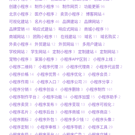
创建小程序
制作小程序
制作网页
功能更新
4
16
2
96
北京小程序
医疗小程序
卖货小程序
博客网站
2
2
2
4
可视化建站
名片小程序
品牌建站
品牌网站
5
46
2
7
品牌营销
响应式建站
响应式网站
商城小程序
48
5
2
10
商城网站
团购小程序
在线建站
域名
域名购买
13
11
10
11
2
外卖小程序
外贸建站
外贸网站
多用户建站
4
12
11
2
学校网站
学生网站
定制小程序
定制建站
定制网站
2
4
3
4
3
宠物小程序
家居小程序
小程序APP区别
小程序上线
3
3
2
2
小程序二维码
小程序代理
小程序代理商
小程序代运营
7
28
2
2
小程序价格
小程序优势
小程序优化
小程序会员
14
4
3
2
小程序作用
小程序入口
小程序公司
小程序分享
14
7
20
2
小程序分销
小程序创业
小程序删除
小程序制作
8
4
3
161
小程序制作平台
小程序功能
小程序加盟
小程序助手
2
14
15
2
小程序卖货
小程序发布
小程序变现
小程序可视化
3
9
13
2
小程序名片
小程序后台
小程序商城
小程序商店
2
3
88
5
小程序图标
小程序外包
小程序多少钱
小程序头像
2
5
12
2
小程序定制
小程序审核
小程序导航
小程序工具
10
3
2
29
小程序布局
小程序平台
小程序广告
小程序店铺
4
44
2
8