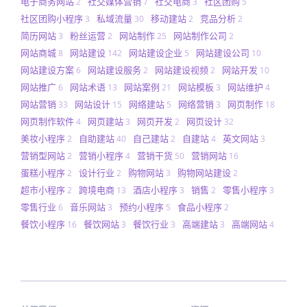
电子商务网站
社交媒体营销
社交电商
社区团购
2
7
3
5
社区团购小程序
私域流量
移动建站
竞品分析
3
30
2
2
简历网站
粉丝运营
网站制作
网站制作公司
3
2
25
2
网站商城
网站建设
网站建设企业
网站建设公司
8
142
5
10
网站建设方案
网站建设服务
网站建设视频
网站开发
6
2
2
10
网站推广
网站术语
网站案例
网站模板
网站维护
6
13
21
3
4
网站营销
网站设计
网络建站
网络营销
网页制作
33
15
5
3
18
网页制作软件
网页建站
网页开发
网页设计
4
3
2
32
美妆小程序
自助建站
自己建站
自建站
英文网站
2
40
2
4
3
营销型网站
营销小程序
营销干货
营销网站
2
4
50
16
蛋糕小程序
设计行业
购物网站
购物网站建设
2
2
3
2
超市小程序
跨境电商
酒店小程序
销售
零售小程序
2
13
3
2
3
零售行业
音乐网站
预约小程序
食品小程序
6
3
5
2
餐饮小程序
餐饮网站
餐饮行业
高端建站
高端网站
16
3
3
3
4