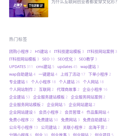
为什么互联网创业者都爱穿文化衫？
热门标签
团购小程序
H5建站
IT科技建站模板
IT科技网站案例
2
4
3
3
IT科技网站模板
SEO
SEO优化
SEO教学
3
10
3
3
UPDATES
cms建站
updates
wap建站
311
5
45
3
wap自助建站
一键建站
上线了活动
下单小程序
4
4
17
2
专业建站
个人小程序
个人建站
个人网站
6
18
26
18
个人网站制作
互联网
代理商故事
企业小程序
2
2
2
16
企业建站
企业服务建站模板
企业服务网站案例
53
2
2
企业服务网站模板
企业网站
企业网站建站
2
5
2
企业网站建设
会员小程序
会员管理
作品集网站
6
2
4
4
免费小程序
免费建站
免费网站
免费自助建站
22
50
3
2
公众号小程序
公司建站
关联小程序
出海干货
13
2
2
2
分销小程序
创业
创业故事
创业网站
创业项目
6
30
3
2
5