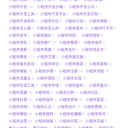
小程序开发
小程序开发价格
小程序开发公司
187
2
7
小程序开发工具
小程序开发平台
小程序开发文档
8
3
4
小程序开发软件
小程序开店
小程序引流
小程序弹窗
2
9
4
4
小程序怎么做
小程序怎么用
小程序成本
小程序打不开
7
2
18
3
小程序技术
小程序报价
小程序拼团
小程序授权
2
3
3
4
小程序排名
小程序推广
小程序推荐
小程序插件
2
27
4
3
小程序搜索
小程序搭建
小程序支付
小程序改名字
3
3
3
2
小程序教程
小程序方案
小程序朋友圈
113
2
2
小程序服务类目
小程序样式
小程序框架
小程序案例
2
2
2
32
小程序模板
小程序步骤
小程序注册
小程序流程
78
5
14
18
小程序流量主
小程序源码
小程序生成
6
12
15
小程序生成工具
小程序申请
小程序盈利
小程序盘点
2
6
2
6
小程序直播
小程序码
小程序示例
小程序社区
18
5
2
2
小程序科普
小程序组件
小程序营销
小程序裂变
52
4
38
3
小程序视频
小程序认证
小程序设计
小程序费用
6
2
34
30
小程序赚钱
小程序跳转
小程序轮播图
小程序软件
28
5
6
7
小程序运营
小程序链接
小程序问答
小程序页面
55
3
28
5
展示小程序
展示网站
工作室建站
工具推荐
市场区隔